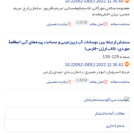
10.22052/DEEJ.2022.11.35.60
معصومه صالحی مورکانی؛ قاسم قوهستانی؛ مریم باقرپور؛ سلمان زارع؛ مریم
ممبنی؛ بیژن خلیلی‌مقدم
1.52 M
مشاهده مقاله
اصل مقاله
چکیده تفصیلی
سنجش ارتباط بین نوسانات آب زیرزمینی و مساحت پهنه‌های آبی (مطالعۀ
موردی: تالاب ارژن-فارس)
صفحه
129-139
10.22052/DEEJ.2022.11.35.61
مریم خسرویان؛ ابوذر نصیری؛ رحمان زندی؛ مهدی زارعی
1.49 M
مشاهده مقاله
اصل مقاله
چکیده تفصیلی
مقالات آماده انتشار
شماره جاری