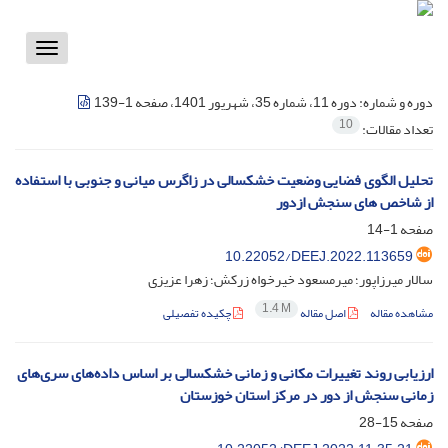
Toggle
vigation
دوره و شماره:
دوره 11، شماره 35، شهریور 1401، صفحه 1-139
10
تعداد مقالات:
تحلیل الگوی فضایی وضعیت خشکسالی در زاگرس میانی و جنوبی با استفاده
از شاخص های سنجش ازدور
صفحه
1-14
‎10.22052/DEEJ.2022.113659
سالار میرزاپور؛ میرمسعود خیرخواه زرکش؛ زهرا عزیزی
1.4 M
مشاهده مقاله
اصل مقاله
چکیده تفصیلی
ارزیابی روند تغییرات مکانی و زمانی خشکسالی بر اساس داده‌های سری‌های
زمانی سنجش از دور در مرکز استان خوزستان
صفحه
15-28