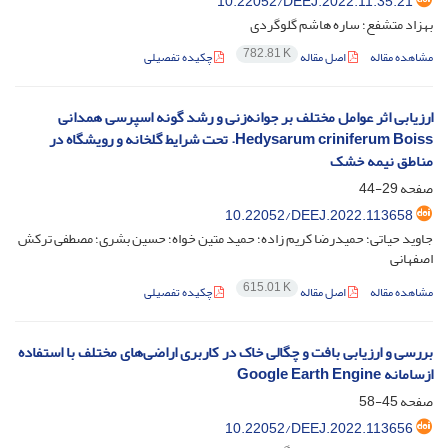
10.22052/DEEJ.2022.11.35.21
بهزاد متشفع؛ ساره هاشم گلوگردی
782.81 K
مشاهده مقاله
اصل مقاله
چکیده تفصیلی
ارزیابی اثر عوامل مختلف بر جوانه‌زنی و رشد گونه اسپرسی همدانی
Hedysarum criniferum Boiss. تحت شرایط گلخانه و رویشگاه در
مناطق نیمه خشک
صفحه
29-44
‎10.22052/DEEJ.2022.113658
جاوید حیاتی؛ حمیدرضا کریم زاده؛ حمید متین خواه؛ حسین بشری؛ مصطفی ترکش
اصفهانی
615.01 K
مشاهده مقاله
اصل مقاله
چکیده تفصیلی
بررسی و ارزیابی بافت و چگالی خاک در کاربری‌ اراضی‌های مختلف با استفاده
ازسامانه Google Earth Engine
صفحه
45-58
‎10.22052/DEEJ.2022.113656