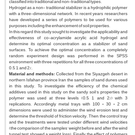
classified into traditional and non-traditional types.
Hydrogel as a non- traditional stabilizer is a hydrophilic polymer
with a three-dimensional network. In recent years, researchers
have developed a series of polymers to be used for various
purposes, including the enhancement of soil properties.
In this regard, this study sought to investigate the applicability and
effectiveness of co-acrylamide acrylic acid hydrogel and
determine its optimal concentration as a stabilizer of sand
surfaces. To achieve the optimal concentration, a completely
random experiment design was performed in the SPSS
environment with three repetitions for all three concentrations of
0.5, 1, and 2%.
Material and methods:
Collected from the Siyazgeh desert in
northern Isfahan province, Iran, the samples of sand dunes used
in this study. To investigate the efficiency of the chemical
additives used in this study on the sandy soil’s properties, the
polymer was used at three levels (0.5, 1, and 2%) with 3
replications.
Accordingly, metal trays with 100 × 30 × 2 cm
dimensions were used to administer the wind erosion test and
determine the threshold of friction velocity. Then, the control tray
and the treatments were tested under different wind velocities
(the comparison of the samples’ weight before and after the wind
tunnel test showed a weight loss). Finally, the effect of polymers