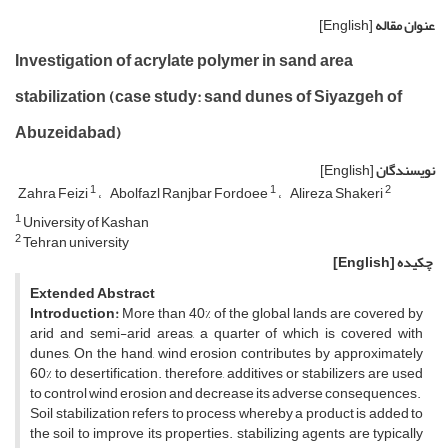
عنوان مقاله
[English]
Investigation of acrylate polymer in sand area
stabilization (case study: sand dunes of Siyazgeh of
Abuzeidabad)
نویسندگان
[English]
1
1
2
Zahra Feizi
Abolfazl Ranjbar Fordoee
Alireza Shakeri
1
University of Kashan
2
Tehran university
چکیده
[English]
Extended
Abstract
Introduction:
More than 40% of the global lands are covered by
arid and semi-arid areas, a quarter of which is covered with
dunes, On the hand, wind erosion contributes by approximately
60% to desertification. therefore, additives or stabilizers are used
to control wind erosion and decrease its adverse consequences.
Soil stabilization refers to process whereby a product is added to
the soil to improve its properties. stabilizing agents are typically