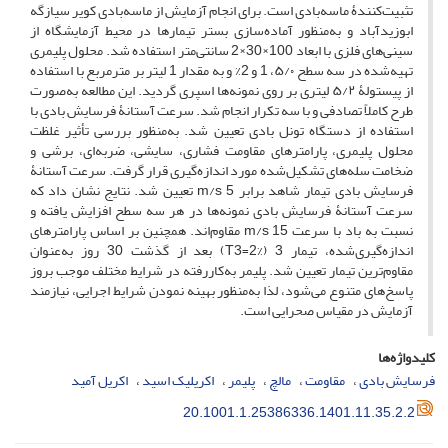
تثبیت‌کنندۀ ماسه‌بادی است. برای انجام آزمایش از ماسه‌بادی کویر سیازگه
ابوزیدآباد و به‌منظور آماده‌سازی بستر تیمارها در محیط آزمایشگاه از
سینی‌های فلزی با ابعاد 100×30×2 سانتی‌متر استفاده شد. محلول پلیمری
تهیه‌شده در سه سطح ۵/۰، 1 و 2% و به مقدار 1 لیتر بر مترمربع با استفاده
از پیستولۀ ۵/۲ لیتری بر روی نمونه‌ها اسپری گردید. این مطالعه به‌صورت
طرح کاملاً تصادفی و با سه تکرار انجام شد. سرعت آستانۀ فرسایش بادی با
استفاده از دستگاه تونل بادی تعیین شد. به‌منظور بررسی تأثیر غلظت
محلول پلیمری، پارامترهای مقاومت فشاری، سایشی، ضربه‌ای، برشی و
ضخامت سله‌های تشکیل‌شده مورد اندازه‌گیری قرار گرفت. سرعت آستانۀ
فرسایش بادی تیمار شاهد برابر m/s 5 تعیین شد. نتایج نشان داد که
سرعت آستانۀ فرسایش بادی نمونه‌ها در هر سه سطح افزایش یافته و
نسبت به باد با سرعت m/s 15 مقاوم‌اند. همچنین بر اساس پارامترهای
اندازه‌گیری‌شده، تیمار 3 (T3=2%) بعد از گذشت 30 روز به‌عنوان
مقاوم‌ترین تیمار تعیین شد. پلیمر به‌کاررفته در شرایط مختلف موجب بروز
پاسخ‌های متنوع می‌شود، لذا به‌منظور بهینه نمودن شرایط اجرایی، نیازمند
آزمایش در مقیاس صحرایی است.
کلیدواژه‌ها
فرسایش بادی
مقاومت
مالچ
پلیمر
اکریلیک اسید
اکریل آمید
20.1001.1.25386336.1401.11.35.2.2