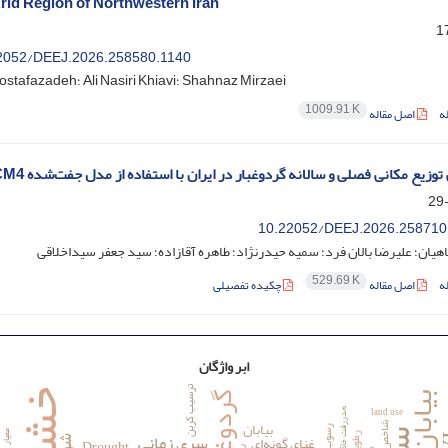
id Region of Northwestern Iran
22052/DEEJ.2026.258580.1140
Raoof Mostafazadeh؛ Ali Nasiri Khiavi؛ Shahnaz Mirzaei
1009.91 K
ه
اصل مقاله
وزیع مکانی فصلی و سالانه گردوغبار در ایران با استفاده از مدل جفت‌شده RegCM4
‎10.22052/DEEJ.2026.258710
هیان؛ علیرضا بالان فرد؛ سمیه حیدرنژاد؛ طاهره آقازاده؛ سید جعفر سیداخلاقی
529.69 K
ه
اصل مقاله
چکیده تفصیلی
ابر واژگان
ترسیب کربن
یابان‌زایی
گردوغبار
land use
هدررفت خاک
بیابان
ش
I
رسوب
سری زمانی
معیار
غنای گونه‌ای
Drought