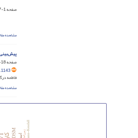
صفحه
1-17
مشاهده مقال
پیش‌بینی ت
صفحه
18-29
.1143
فاطمه درگا
مشاهده مقال
ب
Mann-Kendall
SDSM
زمین‌آمار