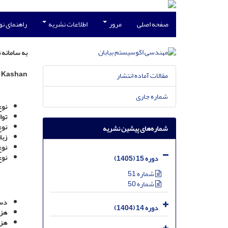
صفحه اصلی
مرور
اطلاعات نشریه
راهنمای ن
به سامانه 
of Kashan
مقالات آماده انتشار
شماره جاری
نوع
توا
نوع
شماره‌های پیشین نشریه
زبا
نوع
نو
دوره 15 (1405)
شماره 51
شماره 50
دست
دوره 14 (1404)
هزی
هزی