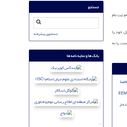
جستجو
م ثبت نام
ل خود را
جستجوی پیشرفته
ست، را به
بانک ها و نمایه نامه ها
العۀ
فاده از مدل هیبریدی EEMD-SVM-
ه از
...