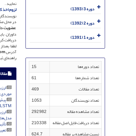
نمایید .
دوره 3 (1393)
لزوم اخذ ک
نویسندگان 
در محل مش
دوره 2 (1392)
عضویت داوران 
داوران با
دوره 1 (1391)
دریافت کرد
لطفا بعداز
آدرس
com
راهنمای ثب
تعداد دوره‌ها
15
مقالا
تعداد شماره‌ها
61
ارزی
تعداد مقالات
469
موردی: 
تعداد نویسندگان
1,053
LSTM
تعداد مشاهده مقاله
292,982
ارزی
مدل‌های EPM، MPSIAC و 
تعداد دریافت فایل اصل مقاله
210,338
تأثی
تعیی
نسبت مشاهده بر مقاله
624.7