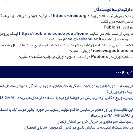
د ارکید توسط نویسندگان
باید پس از ثبت نام در وبگاه
https://orcid.org
کد ارکید خود را دریافت و در هنگا
خص شده درج کنند.
درPublons
ید پس از ثبت نام در سایت
https://publons.com/about/home
لینک پروفای
ه و به ایمیل نشریه
deej@kashanu.ac.ir
ارسال نمایند.
 تکمیل داوری مقالات
ایمیل تشکر نشریه
را که بابت انجام داوری به شما ارسال شده ا
reviews@publons.
فوروارد نمایید.
ت نام داوران در
Publons
درقسمت منوی داوران میتوانید مشاهده نمایید.
ت پر بازدید
ابی وضعیت مورفولوژی و مورفودینامیکی لندفرم‌های بادی و ارتباط آن با عوامل محیطی (مط
ریگ جازموریان)
پیش‌بینی توزیع مکانی-زمانی بارش در حوضۀ ارومیه با است
ابی مقایسه‌ای برآوردهای فرسایش خاک و تولید رسوب در حوزۀ آبخیز دولت‌آباد با استفاد
IntErO
ر سیاست سودآوری بر جریان خروجی استان زنجان
ن حساسیت اراضی به فرسایش بادی در کانون گردوغبار سجزی اصفهان