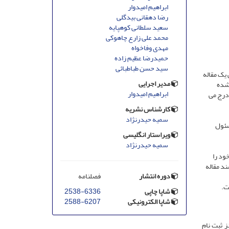
ابراهیم امیدوار
رضا دهقانی بیدگلی
سعید سلطانی کوهپایه
محمد علی زارع چاهوکی
مهدی وفاخواه
حمیدرضا عظیم زاده
سید حسن طباطبائی
یک مقاله
مدیر اجرایی
 شده
ابراهیم امیدوار
 درج می
کارشناس نشریه
سمیه حیدرنژاد
سئول
ویراستار انگلیسی
سمیه حیدرنژاد
ود را
د مقاله
دوره انتشار
فصلنامه
ت.
شاپا چاپی
2538-6336
شاپا الکترونیکی
2588-6207
 ثبت نام