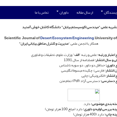
ویسندگان
ارسال مقاله
داوران
تماس با ما
نشریه علمی
"
مهندسی اکوسیستم بیابان
"
دانشگاه کاشان خوش آمدید
Scientific
Journal of
Desert Ecosystem Engineering
, University 
همکار با انجمن علمی "
مدیریت و کنترل مناطق بیابانی ایران"
 اعتبار و رتبه:
علمی و رتبه "
الف
" وزارت علوم، تحقیقات و فناوری
لی و سال انتشار:
فصلنامه از سال 1391
 داوری:
حداقل دو داور، دو سویه ناشناس
ن انتشار:
فارسی/ چکیده مبسوط انگلیسی
 انتشار:
الکترونیکی/چاپی
ع دسترسی:
دسترسی آزاد (Pdf) تمام متن
ه­ بندی موضوعی:
دارد.
نه بررسی اولیه و داوری:
دارد (مبلغ 100 هزار تومان)
نه چاپ:
دارد (400 هزار تومان)