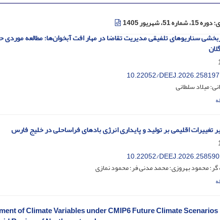
ی:
دوره 15، شماره 51، شهریور 1405
ثربخشی سناریوهای تلفیقی مدیریت تقاضا در مهار افت آبخوان‌ها: مطالعه موردی 
لان
‎10.22052/DEEJ.2026.258197
ی؛ میلاد سلطانی
ه
یر تغییرات اقلیمی بر تولید و پایداری انرژی بادهای فراساحلی در خلیج فارس
‎10.22052/DEEJ.2026.258590
گر؛ محمود بهروزی؛ محمد مدنی فر؛ محمود نمازی
ه
ent of Climate Variables under CMIP6 Future Climate Scenarios 