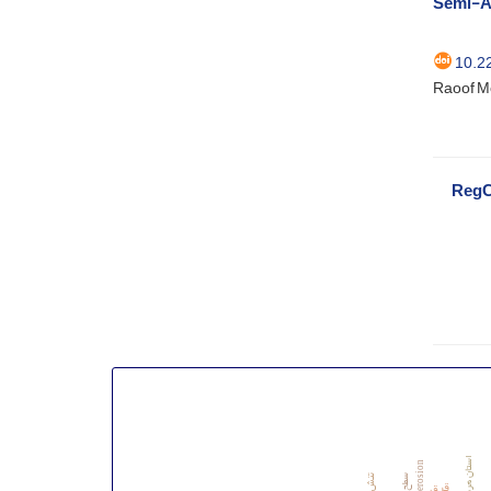
Semi-Ar
‎10.
استان هرمزگان
Wind erosion
قرق