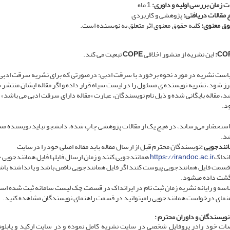
 زمان بررسی اولیه و داوری:
1 ماه
 مقالات دریافتی:
پژوهشی و کاربردی
ق معنوی:
کلیه حقوق معنوی اثر متعلق به نویسنده است.
COP
این نشریه از منشور اخلاقی
COPE
تبعیت می کند.
ست نشریه در مورد نحوه برخورد با سرقت ادبی: درصورتی که برای نشریه سرقت ادبی 
ز شود، نشریه نویسنده ی مسئول را در لیست سیاه قرار داده و اگر مقاله ایشان منتشر
د، مقاله بایگانی شده و ذیل نام نویسندگان، عبارت «مقاله دارای سرقت ادبی می باشد»
د.
استحضار می‌رساند، در هیچ یک از مقالات پژوهشی چاپ شده، دانشجو نباید نویسنده م
د.
نندجویی
:
نویسندگان محترم قبل از ارسال مقاله باید مقاله اصلی خود را درسایت
انداک
https://irandoc.ac.ir
همانندجویی کنند و زمان ارسال فایل­ها فایل همانندجویی خ
سمت فایل همانندجویی پیوست کنند اگر فایل همانندجویی ناقص باشد و یا نداشته باشن
شت داده می­شود.
سه و رایانه نشریه زمان ثبت نام در ایرانداک در قسمت چک لیست سامانه ثبت شده اس
نمای درخواست همانندجویی رامی­توانید در قسمت راهنمای نویسندگان مشاهده کنید.
نویسندگان و داوران محترم
:
ات خود رادر پروفایل شخصی در سایت نشریه کامل نموده و در سایت ارکید و پابلونز