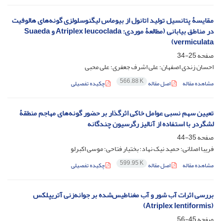
مقایسۀ پتانسیل تولید اتانول از بیوماس لیگنوسلولزی گونه‌های‌ هالوفیت
در مناطق بیابانی (مطالعۀ موردی: Atriplex leucoclada و Suaeda
vermiculata)
صفحه
25-34
احسان زندی اصفهان؛ علی اشرف جعفری؛ علی محبی
566.88 K
مشاهده مقاله
اصل مقاله
چکیده تفصیلی
تعیین سهم نسبی عوامل خاکی اثرگذار بر حضور گونه‌های مهاجم منطقۀ
لشگردر با استفاده از آنالیز رگرسیون چندگانه
صفحه
35-44
فریبا اصلانی؛ حمید نیک نهاد؛ بختیار فتاحی؛ موسی اکبرلو
599.95 K
مشاهده مقاله
اصل مقاله
چکیده تفصیلی
بررسی اثرات آب شور و آب مغناطیس‌شده بر جوانه‌زنی آتریپلکس
(Atriplex lentiformis)
صفحه
45-56