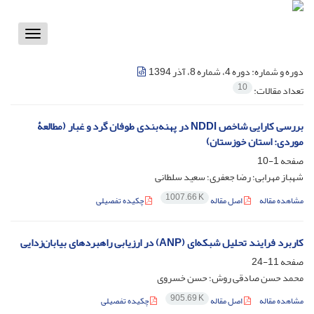
Toggle
vigation
دوره و شماره:
دوره 4، شماره 8، آذر 1394
10
تعداد مقالات:
بررسی کارایی شاخص NDDI در پهنه‌بندی طوفان گرد و غبار (مطالعۀ
موردی: استان خوزستان)
صفحه
1-10
شهباز مهرابی؛ رضا جعفری؛ سعید سلطانی
1007.66 K
مشاهده مقاله
اصل مقاله
چکیده تفصیلی
کاربرد فرایند تحلیل شبکه‌ای (ANP) در ارزیابی راهبردهای بیابان‌زدایی
صفحه
11-24
محمد حسن صادقی روش؛ حسن خسروی
905.69 K
مشاهده مقاله
اصل مقاله
چکیده تفصیلی