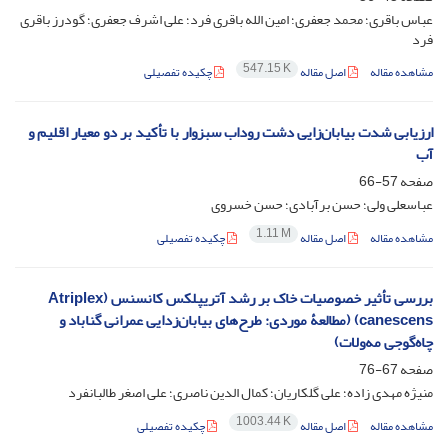
عباس باقری؛ محمد جعفری؛ امین الله باقری فرد؛ علی اشرف جعفری؛ گودرز باقری
فرد
547.15 K
مشاهده مقاله
اصل مقاله
چکیده تفصیلی
ارزیابی شدت بیابان‌زایی دشت روداب سبزوار با تأکید بر دو معیار اقلیم و
آب
صفحه
57-66
عباسعلی ولی؛ حسن برآبادی؛ حسن خسروی
1.11 M
مشاهده مقاله
اصل مقاله
چکیده تفصیلی
بررسی تأثیر خصوصیات خاک بر رشد آتریپلکس کانسنس (Atriplex
canescens) (مطالعۀ موردی: طرح‌های بیابان‌زدایی عمرانی گناباد و
چاه‌گوجی مه‌ولات)
صفحه
67-76
منیژه مهدی زاده؛ علی گلکاریان؛ کمال الدین ناصری؛ علی اصغر طالبانفرد
1003.44 K
مشاهده مقاله
اصل مقاله
چکیده تفصیلی