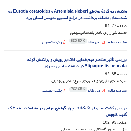
واکنش دو گونۀ بوته‌ای Artemisia sieberi و Eurotia ceratoides به
شدت‌های مختلف برداشت در مراتع استپی ندوشن استان یزد
صفحه
77-84
محمد تقی زارع؛ ناصر باغستانی‌میبدی
603.92 K
مشاهده مقاله
اصل مقاله
چکیده تفصیلی
بررسی تأثیر عناصر مهم غذایی خاک بر رویش و پراکنش گونه
Stipagrostis pennata در منطقه بیابانی سبزوار
صفحه
85-92
سید مهدی دلبری؛ واحد بردی شیخ؛ نادر بیرودیان
702.05 K
مشاهده مقاله
اصل مقاله
چکیده تفصیلی
بررسی کشت مخلوط و تک‌کشتی چهار گونه‌ی مرتعی در منطقه نیمه خشک
گنبد کاووس
صفحه
93-102
حزب الله پور گلستانی؛ مجید محمد اسمعیلی