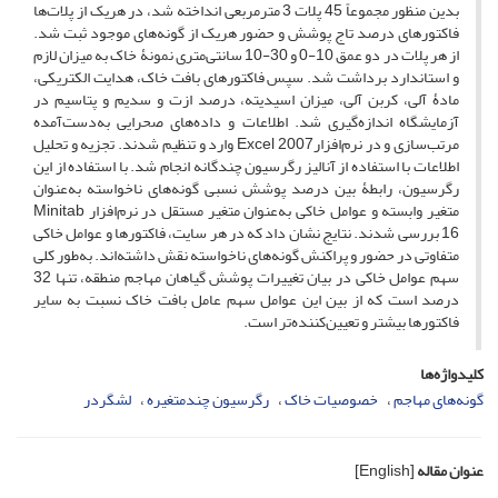
بدین منظور مجموعاً 45 پلات 3 مترمربعی انداخته شد، در هریک از پلات‌ها
فاکتورهای درصد تاج پوشش و حضور هریک از گونه‌های موجود ثبت شد.
از هر پلات در دو عمق 10-0 و 30-10 سانتی‌متری نمونۀ خاک به میزان لازم
و استاندارد برداشت شد. سپس فاکتورهای بافت خاک، هدایت الکتریکی،
مادۀ آلی، کربن آلی، میزان اسیدیته، درصد ازت و سدیم و پتاسیم در
آزمایشگاه اندازه‌گیری شد. اطلاعات و داده‌های صحرایی به‌دست‌آمده
مرتب‌سازی و در نرم‌افزارExcel 2007 وارد و تنظیم شدند. تجزیه و تحلیل
اطلاعات با استفاده از آنالیز رگرسیون چندگانه انجام شد. با استفاده از این
رگرسیون، رابطۀ بین درصد پوشش نسبی گونه‌های ناخواسته به‌عنوان
متغیر وابسته و عوامل خاکی به‌عنوان متغیر مستقل در نرم‌افزار Minitab
16 بررسی شدند. نتایج نشان داد که در هر سایت، فاکتورها و عوامل خاکی
متفاوتی در حضور و پراکنش گونه‌های ناخواسته نقش داشته‌اند. به‌طور کلی
سهم عوامل خاکی در بیان تغییرات پوشش گیاهان مهاجم منطقه، تنها 32
درصد است که از بین این عوامل سهم عامل بافت خاک نسبت به سایر
فاکتورها بیشتر و تعیین‌کننده‌تر است.
کلیدواژه‌ها
گونه‌های مهاجم
خصوصیات خاک
رگرسیون چندمتغیره
لشگردر
عنوان مقاله
[English]