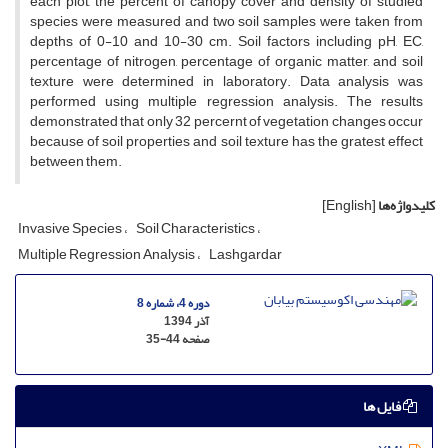
each plot, the percent of canopy cover and density of studied
species were measured and two soil samples were taken from
depths of 0-10 and 10-30 cm. Soil factors including pH, EC,
percentage of nitrogen, percentage of organic matter, and soil
texture were determined in laboratory. Data analysis was
performed using multiple regression analysis. The results
demonstrated that only 32 percernt of vegetation changes occur
because of soil properties and soil texture has the gratest effect
between them.
کلیدواژه‌ها
[English]
Invasive Species
Soil Characteristics
Multiple Regression Analysis
Lashgardar
دوره 4، شماره 8
آذر 1394
صفحه
35-44
فایل ها