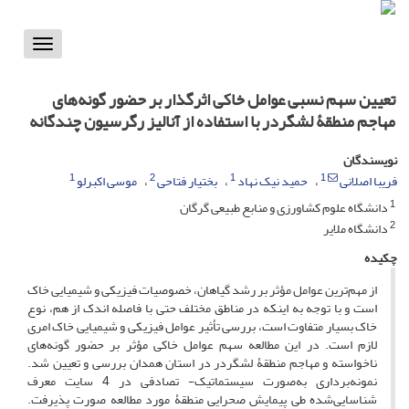
Toggle
vigation
تعیین سهم نسبی عوامل خاکی اثرگذار بر حضور گونه‌های
مهاجم منطقۀ لشگردر با استفاده از آنالیز رگرسیون چندگانه
نویسندگان
1
2
1
1
فریبا اصلانی
حمید نیک نهاد
بختیار فتاحی
موسی اکبرلو
1
دانشگاه علوم کشاورزی و منابع طبیعی گرگان
2
دانشگاه ملایر
چکیده
از مهم‌ترین عوامل مؤثر بر رشد گیاهان، خصوصیات فیزیکی و شیمیایی خاک
است و با توجه به ‌اینکه در مناطق مختلف حتی با فاصله اندک از هم، نوع
خاک بسیار متفاوت است، بررسی تأثیر عوامل فیزیکی و شیمیایی خاک امری
لازم است. در این مطالعه سهم عوامل خاکی مؤثر بر حضور گونه‌های
ناخواسته و مهاجم منطقۀ لشگردر در استان همدان بررسی و تعیین شد.
نمونه‌برداری به‌صورت سیستماتیک- تصادفی در 4 سایت معرف
شناسایی‌شده طی پیمایش صحرایی منطقۀ مورد مطالعه صورت پذیرفت.