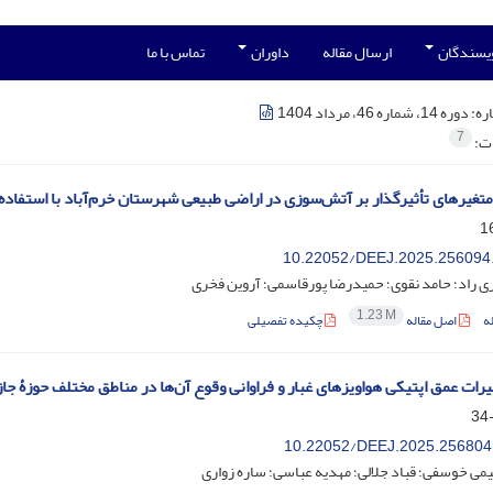
ویسندگان
ارسال مقاله
داوران
تماس با ما
ره:
دوره 14، شماره 46، مرداد 1404
7
ات:
تغیرهای تأثیرگذار بر آتش‌سوزی در اراضی طبیعی شهرستان خرم‌آباد با استفاد
‎10.22052/DEEJ.2025.256094
ی راد؛ حامد نقوی؛ حمیدرضا پورقاسمی؛ آروین فخری
1.23 M
ه
اصل مقاله
چکیده تفصیلی
یرات عمق اپتیکی هواویزهای غبار و فراوانی وقوع آن‌ها در مناطق مختلف حوزۀ جاز
‎10.22052/DEEJ.2025.256804
یمی خوسفی؛ قباد جلالی؛ مهدیه عباسی؛ ساره زواری