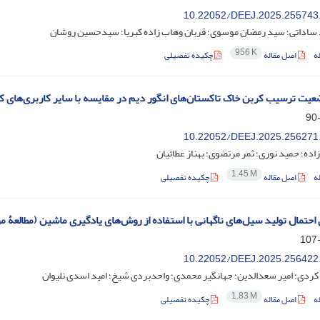
‎10.22052/DEEJ.2025.255743
ساداتی؛ سید رمضان موسوی؛ قربان وهاب زاده کبریا؛ سیدحسین روشان
956 K
ه
اصل مقاله
چکیده تفصیلی
ضعیت ترسیب کربن خاک تاکستان‌های انگور دیم در مقایسه با سایر کاربری‌های 
‎10.22052/DEEJ.2025.256271
زاده؛ حمید نوری؛ ثمر مرتضوی؛ بهناز عطائیان
1.45 M
ه
اصل مقاله
چکیده تفصیلی
 احتمال تولید سیل‌های ناگهانی با استفاده از روش‌های یادگیری ماشین (مطالعۀ م
‎10.22052/DEEJ.2025.256422
کردی؛ امیر سعدالدین؛ جهانگیر محمدی؛ واحدبردی شیخ؛ امید اسدی نلیوان
1.83 M
ه
اصل مقاله
چکیده تفصیلی