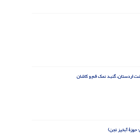
دشت اردستان، گنبد نمک قم و کاشان
 حوزۀ آبخیز تجن)