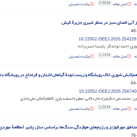
2.98 M
ه
اصل مقاله
چکیده تفصیلی
از آبی فضای سبز در منظر شهری جزیرۀ کیش
‎10.22052/DEEJ.2025.254229
زی؛ احمد نوحه گر؛ پانیسا حسن زاده
1.14 M
ه
اصل مقاله
چکیده تفصیلی
هم‌کنش شوری خاک رویشگاه و زیست‌تودۀ گیاهان اشنان و قره‌داغ در رویشگاه 
‎10.22052/DEEJ.2025.256740
رز؛ محمدعلی حکیم زاده اردکانی؛ مطهره اسفندیاری؛ کاظم کمالی علی ابادی
1.54 M
ه
اصل مقاله
چکیده تفصیلی
ناطق مورفوژنز و رژیم‌های هوازدگی سنگ‌ها براساس مدل پلتیر (مطالعۀ موردی: