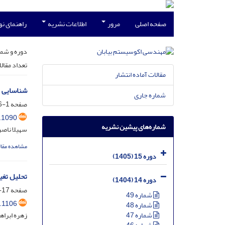
صفحه اصلی
مرور
اطلاعات نشریه
راهنمای ن
دوره و شما
تعداد مقال
مقالات آماده انتشار
شناسایی م
شماره جاری
صفحه
1-16
.1090
شماره‌های پیشین نشریه
سهیلا ناصر
مشاهده مقال
دوره 15 (1405)
تحلیل تغی
دوره 14 (1404)
صفحه
17-34
شماره 49
.1106
شماره 48
زهره ابراه
شماره 47