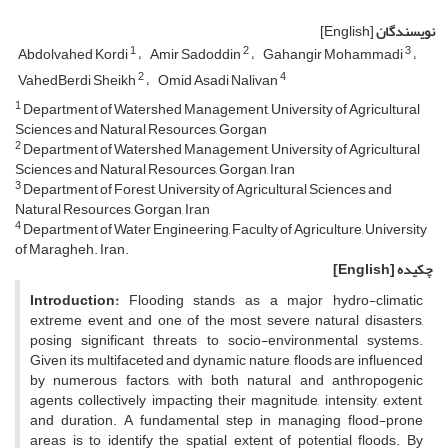
نویسندگان
[English]
1
2
3
Abdolvahed Kordi
Amir Sadoddin
Gahangir Mohammadi
2
4
VahedBerdi Sheikh
Omid Asadi Nalivan
1
Department of Watershed Management, University of Agricultural
Sciences and Natural Resources, Gorgan
2
Department of Watershed Management, University of Agricultural
Sciences and Natural Resources, Gorgan, Iran
3
Department of Forest, University of Agricultural Sciences and
Natural Resources, Gorgan, Iran
4
Department of Water Engineering, Faculty of Agriculture, University
of Maragheh. Iran.
چکیده
[English]
Introduction:
Flooding stands as a major hydro-climatic
extreme event and one of the most severe natural disasters,
posing significant threats to socio-environmental systems.
Given its multifaceted and dynamic nature, floods are influenced
by numerous factors, with both natural and anthropogenic
agents collectively impacting their magnitude, intensity, extent,
and duration. A fundamental step in managing flood-prone
areas is to identify the spatial extent of potential floods. By