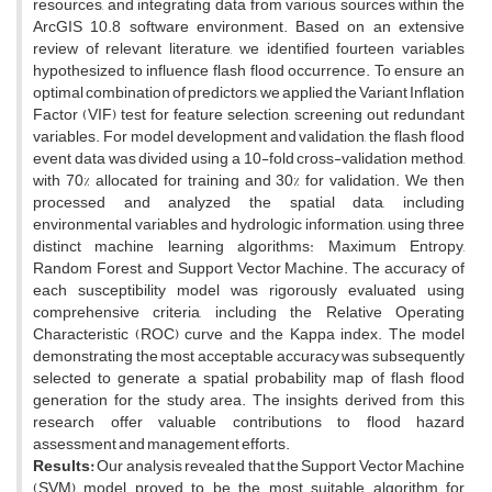
resources, and integrating data from various sources within the
ArcGIS 10.8 software environment. Based on an extensive
review of relevant literature, we identified fourteen variables
hypothesized to influence flash flood occurrence. To ensure an
optimal combination of predictors, we applied the Variant Inflation
Factor (VIF) test for feature selection, screening out redundant
variables. For model development and validation, the flash flood
event data was divided using a 10-fold cross-validation method,
with 70% allocated for training and 30% for validation. We then
processed and analyzed the spatial data, including
environmental variables and hydrologic information, using three
distinct machine learning algorithms: Maximum Entropy,
Random Forest, and Support Vector Machine. The accuracy of
each susceptibility model was rigorously evaluated using
comprehensive criteria, including the Relative Operating
Characteristic (ROC) curve and the Kappa index. The model
demonstrating the most acceptable accuracy was subsequently
selected to generate a spatial probability map of flash flood
generation for the study area. The insights derived from this
research offer valuable contributions to flood hazard
assessment and management efforts.
Results:
Our analysis revealed that the Support Vector Machine
(SVM) model proved to be the most suitable algorithm for