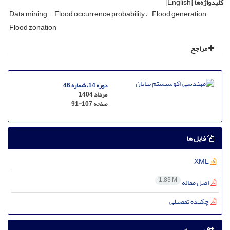
کلیدواژه‌ها
[English]
Data mining
Flood occurrence probability
Flood generation
Flood zonation
مراجع
دوره 14، شماره 46
مرداد 1404
صفحه
91-107
فایل ها
XML
1.83 M
اصل مقاله
چکیده تفصیلی