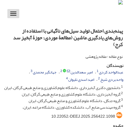
Toggle
vigation
پهنه‌بندی احتمال تولید سیل‌های ناگهانی با استفاده از
روش‌های یادگیری ماشین (مطالعۀ موردی: حوزۀ‌ آبخیز سد
کرج)
نوع مقاله : مقاله پژوهشی
نویسندگان
3
2
1
عبدالواحد کردی
امیر سعدالدین
جهانگیر محمدی
4
2
واحدبردی شیخ
امید اسدی نلیوان
1
دانشجوی دکتری آبخیزداری، دانشگاه علوم کشاورزی و منابع طبیعی گرگان، ایران
2
گروه آبخیزداری، دانشگاه علوم کشاورزی و منابع طبیعی گرگان، ایران
3
گروه جنگل، دانشگاه علوم کشاورزی و منابع طبیعی گرگان، ایران
4
گروه مهندسی منابع آب، دانشکده کشاورزی، دانشگاه مراغه، ایران،
‎10.22052/DEEJ.2025.256422.1098
چکیده