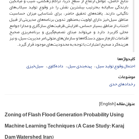
نتایج حاصل، عوامل ارتفاع از سطح دریا، تراکم زهکشی، شیب و میانگین
بارندگی سالیانه به‌ترتیب بیشترین نقش را در وقوع تولید سیلاب‌های
ناگهانی دارند. یافته‌های تحقیق حاضر، برای شناسایی میزان حساسیت
مناطق سیل‌خیز دارای اولویت به‌منظور تدوین برنامه‌های مدیریتی از قبیل
اجتناب از مناطق بسیار حساس، افزایش ظرفیت‌های سازگاری و مدارا جوامع
محلی کاربرد دارد و می‌تواند مبنای تصمیم‌گیری و برنامه‌ریزی صحیح
اقدامات لازم ازسوی دستگاه‌ها و سازمان‌های متولی امر مدیریت سیل، و نیز
هزینه‌کرد صحیح اعتبارات با توجه به محدودیت‌های موجود قرار گیرد.
کلیدواژه‌ها
احتمال وقوع تولید سیل
پهنه‌بندی سیل
داده‌کاوی
سیل‌خیزی
موضوعات
رخدادهای حدی
عنوان مقاله
[English]
Zoning of Flash Flood Generation Probability Using
Machine Learning Techniques (A Case Study: Karaj
Dam Watershed, Iran)