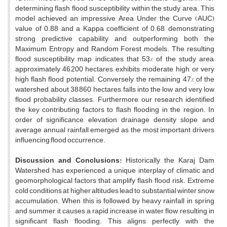
determining flash flood susceptibility within the study area. This
model achieved an impressive Area Under the Curve (AUC)
value of 0.88 and a Kappa coefficient of 0.68, demonstrating
strong predictive capability and outperforming both the
Maximum Entropy and Random Forest models. The resulting
flood susceptibility map indicates that 53% of the study area,
approximately 46,200 hectares, exhibits moderate, high, or very
high flash flood potential. Conversely, the remaining 47% of the
watershed, about 38,860 hectares, falls into the low and very low
flood probability classes. Furthermore, our research identified
the key contributing factors to flash flooding in the region. In
order of significance, elevation, drainage density, slope, and
average annual rainfall emerged as the most important drivers
influencing flood occurrence.
Discussion and Conclusions:
Historically, the Karaj Dam
Watershed has experienced a unique interplay of climatic and
geomorphological factors that amplify flash flood risk. Extreme
cold conditions at higher altitudes lead to substantial winter snow
accumulation. When this is followed by heavy rainfall in spring
and summer, it causes a rapid increase in water flow, resulting in
significant flash flooding. This aligns perfectly with the