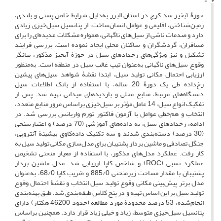
‌حوزۀ ‌آبخیز سد کرج در استان البرز به‌دلیل شرایط خاص پستی و بلندی،
زمین‌شناختی، اقلیمی و عوامل انسان‌ساخت، از پتانسیل سیل‌خیزی زیادی
دارد و صدمات ناشی از سیل‌های ناگهانی، همواره مشکلات عدیده‌ای را برای
مسافران، گردشگران و ساکنان محلی ایجاد نموده است. بررسی فرایند
تشکیل و نیز ویژگی‌های رخدادهای سیل در حوزۀ‌ آبخیز مذکور، بیانگر
وقوع سیل‌های ناگهانی به‌عنوان تیپ غالب سیل در منطقه است. به‌منظور
ارزیابی احتمال مکانی تولید سیل، ابتدا نقشۀ شواهد سیل‌های پیشین
رخ‌داده طی یک دورۀ 20 ساله، با استفاده از بانک اطلاعات سیل
دستگاه‌های مرتبط، منابع محلی و بازدیدهای میدانی تهیه شد. پس از
تفکیک انواع سیل، 14 عامل مؤثر بر سیل‌خیزی براساس مرور منابع متعدد،
انتخاب و هم‌خطی عوامل با آزمون فاکتور تورم واریانس بررسی شد. در
ادامه، رخدادهای سیل، به داده‌های آموزشی (70 درصد) و اعتبارسنجی
(30 درصد) دسته‌بندی شدند و سه تکنیک داده‌کاوی بیشینۀ آنتروپی،
جنگل تصادفی و ماشین بردار پشتیبان برای مدل‌سازی مکانی تولید سیل به
کار رفت. عملکرد مدل‌های مذکور، با استفاده از معیار منحنی تشخیص
عملکرد نسبی (ROC) و شاخص کاپا ارزیابی شد. مدل ماشین بردار
پشتیبان با مقدار مساحت زیرمنحنی 885/0 و ضریب کاپا 68/0، به‌عنوان
مدل برتر پیش‌بینی مکانی وقوع تولید سیل انتخاب و نقشۀ احتمال وقوع
تولید سیل بر این اساس تهیه و در پنج کلاس طبقه‌بندی شد. طبق پهنه‌بندی
انجام‌شده، 53 درصد محدودۀ مورد مطالعه (حدود 46200 هکتار) دارای
پتانسیل سیل‌خیزی متوسط، زیاد و خیلی زیاد قرار دارد. همچنین براساس