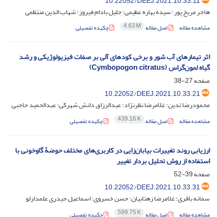
10.22052/DEEJ.2021.10.33.11
هاجر مریخ پور؛ سیده بهاره عظیمی؛ جلیل بادام فیروز؛ شهاب الدین منتظمی
4.63 M
مشاهده مقاله
اصل مقاله
چکیده تفصیلی
اثر تیمارهای آب شور و برخی کودهای آلی بر صفات فیزیولوژیکی و رشد
گیاه لمون‌گراس (Cymbopogon citratus)
صفحه
27-38
10.22052/DEEJ.2021.10.33.21
محمودرضا تدین؛ غلامرضا نظرنژاد؛ عبدالرزاق دانش شهرکی؛ عبدالحمید حاجبی
439.16 K
مشاهده مقاله
اصل مقاله
چکیده تفصیلی
ارزیابی روند تغییرات بیابان‌زایی در کاربری‌های مختلف حوضۀ گاوخونی با
استفاده از روش تحلیل بردار تغییر
صفحه
39-52
‎10.22052/DEEJ.2021.10.33.31
سمانه باقری؛ غلامرضا زهتابیان؛ حسن خسروی؛ اسماعیل حیدری علمدارلو
599.75 K
مشاهده مقاله
اصل مقاله
چکیده تفصیلی