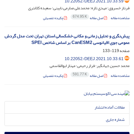
‎10.22052/DEEJ.2021.10.33.59
فرناز خسروی؛ مهدی تازه؛ محمدعلی صارمی نایینی؛ سعیده کلانتری
674.95 K
مشاهده مقاله
اصل مقاله
چکیده تفصیلی
پیش‌نگری و تحلیل زمانی و مکانی خشکسالی استان تهران تحت مدل گردش
عمومی جوی اقیانوسی CanESM2 بر اساس شاخص SPEI
صفحه
119-133
‎10.22052/DEEJ.2021.10.33.61
محمد حسین جهانگیر؛ فراز رحیمی؛ مهناز ابوالقاسمی
591.77 K
مشاهده مقاله
اصل مقاله
چکیده تفصیلی
مقالات آماده انتشار
شماره جاری