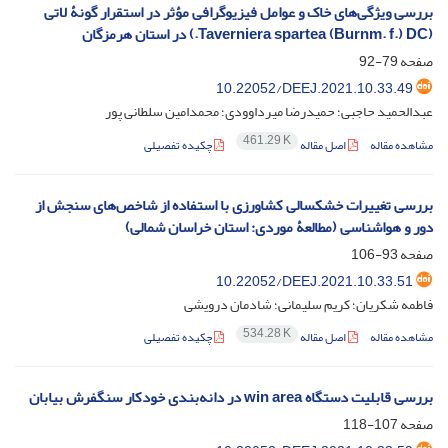
بررسی ویژگی‌های خاک و عوامل فیزیوگرافی مؤثر در استقرار گونۀ لاتی
(Taverniera spartea (Burnm. f.) DC.) در استان هرمزگان
صفحه
79-92
‎10.22052/DEEJ.2021.10.33.49
عبدالحمید حاجبی؛ حمیدرضا میرداوودی؛ محمدامین سلطانی پور
461.29 K
مشاهده مقاله
اصل مقاله
چکیده تفصیلی
بررسی تغییرات خشکسالی کشاورزی با استفاده از شاخص‌های سنجش ‌از
دور و هواشناسی (مطالعۀ موردی: استان خراسان شمالی)
صفحه
93-106
‎10.22052/DEEJ.2021.10.33.51
فاطمه شکریان؛ کریم سلیمانی؛ شادمان درویشی
534.28 K
مشاهده مقاله
اصل مقاله
چکیده تفصیلی
بررسی قابلیت دستگاه win area در دانه‌بندی خودکار سنگفرش بیابان
صفحه
107-118