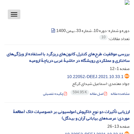
Toggle
vigation
دوره و شماره:
دوره 10، شماره 33، بهمن 1400
10
تعداد مقالات:
بررسی موفقیت طرح‌‌های کنترل کانون‌‌های ریزگرد با استفاده از ویژگی‌‌های
ساختاری و عملکردی رویشگاه در حاشیۀ غربی دریاچۀ ارومیه
صفحه
1-12
10.22052/DEEJ.2021.10.33.1
جواد معتمدی؛ اسماعیل شیدای کرکج
594.95 K
مشاهده مقاله
اصل مقاله
چکیده تفصیلی
ارزیابی تأثیرات دو نوع خاکپوش امولسیونی بر خصوصیات خاک (مطالعۀ
موردی: عرصه‌های بیابانی آران و بیدگل)
صفحه
13-26