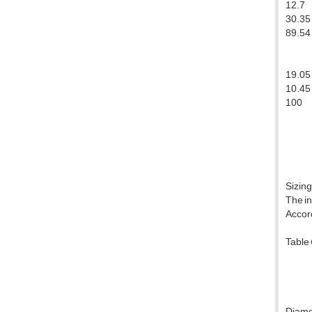
12.7
30.35
89.54
19.05
10.45
100
Sizing
The in
Accord
Table 
Diame