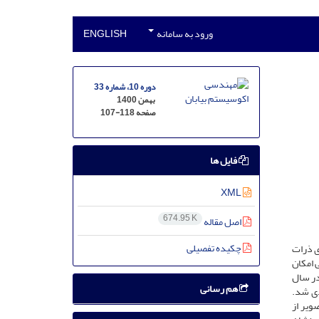
ورود به سامانه
ENGLISH
دوره 10، شماره 33
بهمن 1400
صفحه
107-118
فایل ها
XML
674.95 K
اصل مقاله
چکیده تفصیلی
ی ذرات
 امکان
. بدین منظور در نقاط مختلف در حوضۀ دشت یزد- اردکان در بازۀ 10 روزه در سال
هم رسانی
انه‌بندی شد.
ویر از