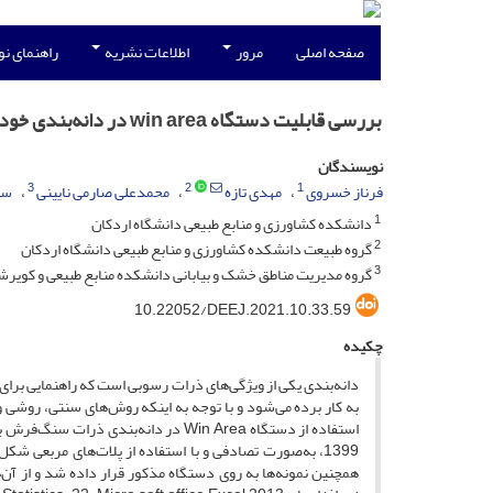
صفحه اصلی
مرور
اطلاعات نشریه
راهنمای ن
بررسی قابلیت دستگاه win area در دانه‌بندی خودکار سنگفرش بیابان
نویسندگان
3
2
1
فرناز خسروی
مهدی تازه
محمدعلی صارمی نایینی
سع
1
دانشکده کشاورزی و منابع طبیعی دانشگاه اردکان
2
گروه طبیعت دانشکده کشاورزی و منابع طبیعی دانشگاه اردکان
3
گروه مدیریت مناطق خشک و بیابانی دانشکده منابع طبیعی و کویر‌
‎10.22052/DEEJ.2021.10.33.59
چکیده
دانه‌بندی یکی از ویژگی‌های ذرات رسوبی است که راهنمایی برا
به کار برده می‌شود و با توجه به اینکه روش‌های سنتی، روش
همچنین نمونه‌ها به روی دستگاه مذکور قرار داده شد و از آن‌