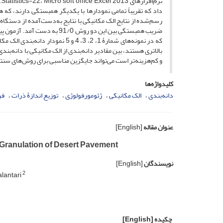
داد که تقریباً تمامی نمودارها با یکدیگر همبستگی دارند، که
ضریب همبستگی بین این دو روش
که در نمونه‌های شمارۀ 1، 2، 3، 4
و کم‌هزینه‌تر است می‌تواند جایگزین مناسبی برای روش‌های سنت
کلیدواژه‌ها
دانه‌بندی
الک مکانیکی
ژئومورفولوژی
توزیع اندازۀ ذرات
فر
عنوان مقاله
[English]
c Granulation of Desert Pavement
نویسندگان
[English]
2
lantari
چکیده
[English]