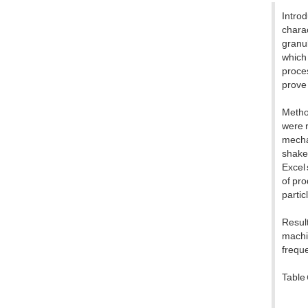
Introd
charac
granul
which 
proces
prove 
Method
were 
mechan
shaker
Excel 
of pr
partic
Result
machin
freque
Table 