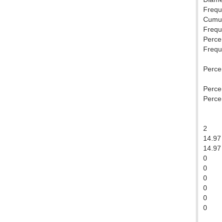
Frequ
Cumul
Frequ
Percen
Frequ
Percen
Percen
Percen
2
14.97
14.97
0
0
0
0
0
0