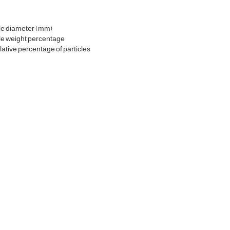
le diameter (mm)
le weight percentage
tive percentage of particles