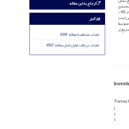
دید. نتایج نشان
ارجاع به این مقاله
ه‌بندی
رسم‌شده از نتایج الک مکانیکی با نتایج به‌دست‌آمده از دستگاه Win Area مشابه بوده و منحنی‌های رسم‌شده تقریباً بر هم منطبق است. در سطح اعتماد 95%،
 این است
آمار
قطر متوسط
 از دستگاه Win Area با توجه به اینکه سریع‌تر
تعداد مشاهده مقاله:
698
تعداد دریافت فایل اصل مقاله:
460
Investi
Farnaz 
1
2
3