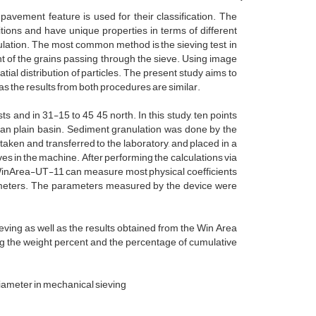
pavement feature is used for their classification. The
tions and have unique properties in terms of different
lation. The most common method is the sieving test, in
ght of the grains passing through the sieve. Using image
tial distribution of particles. The present study aims to
 as the results from both procedures are similar.
 and in 31-15 to 45 45 north. In this study, ten points
kan plain basin. Sediment granulation was done by the
aken and transferred to the laboratory, and placed in a
ves in the machine. After performing the calculations via
. WinArea-UT-11 can measure most physical coefficients
diameters. The parameters measured by the device were
ieving as well as the results obtained from the Win Area
ing the weight percent and the percentage of cumulative
iameter in mechanical sieving