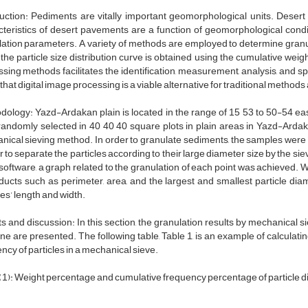
uction: Pediments are vitally important geomorphological units. Desert 
teristics of desert pavements are a function of geomorphological condi
ation parameters. A variety of methods are employed to determine granu
the particle size distribution curve is obtained using the cumulative wei
sing methods facilitates the identification, measurement, analysis, and spa
that digital image processing is a viable alternative for traditional methods
ology: Yazd-Ardakan plain is located in the range of 15 53 to 50-54 easts
randomly selected in 40 40 40 square plots in plain areas in Yazd-Arda
ical sieving method. In order to granulate sediments, the samples were t
 to separate the particles according to their large diameter size by the sie
software, a graph related to the granulation of each point was achieved
oducts such as perimeter, area, and the largest and smallest particle 
les’ length and width.
s and discussion: In this section, the granulation results by mechanical s
e are presented. The following table, Table 1, is an example of calculat
ncy of particles in a mechanical sieve.
(1): Weight percentage and cumulative frequency percentage of particle d