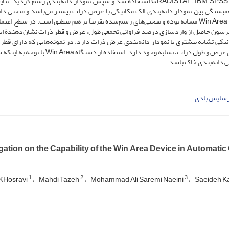
نرم‌افزارهای GRADISTAT، IBM.SPSS.Statistics-22، Micro soft office Excel 2013 استفاده شد و سپس نمودار دانه‌بندی رسم گر
 همبستگی بین نمودار دانه‌بندی الک مکانیکی با عرض ذرات بیشتر می‌باشد و منحنی دان
 91/0 به دست آمد. آزمون پیرسون حاصل از وارد‌سازی درصد فراوانی تجمعی طول، عرض و قطر ذرات نشان‌دهندۀ
 و 5 نمودار دانه‌بندی الک مکانیکی تشابه بیشتری با نمودار دانه‌بندی عرض ذرات دارد. در نمونه‌هایی که دارای 
بالاتری هستند، بین مقادیر دانه‌بندی از الک مکانیکی با دانه‌بندی عرض و طول ذرات، تشابه وجود دارد. استفاده
ی دانه‌بندی خاک باشد.
سایش بادی
gation on the Capability of the Win Area Device in Automati
1
2
3
KHosravi
Mahdi Tazeh
Mohammad Ali Saremi Naeini
Saeideh Ka