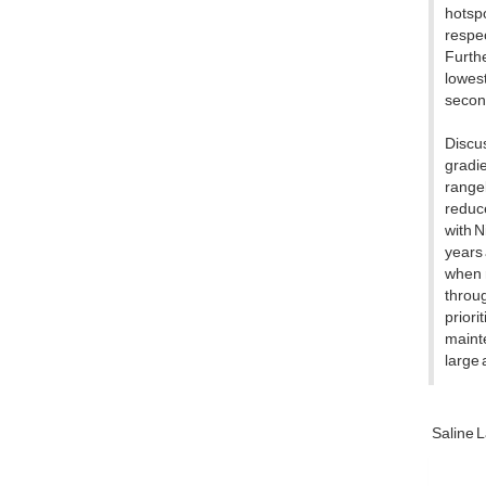
hotspo
respec
Furthe
lowest
second
Discus
gradie
rangel
reduce
with N
years 
when 
throug
priori
mainte
large 
Saline 