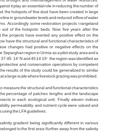
ems, drought, and mismanagement of water resources.
inst it play an essential role in reducing the number of
d, the hotspots of fine dust have been created in large
ecline in groundwater levels and reduced inflow of water
ms. Accordingly, some restoration projects (rangeland
 soil of the hotspots' beds. Now, five years after the
 the projects have exerted any positive effect on the
how have the structural and functional characteristics of
ese changes had positive or negative effects on the
e Separghan region in Urmia as a pilot study area and a
37° 45' 14"N and 45°14'19", the region was identified as
of protective and conservation operations by competent
the results of the study could be generalized to similar
at a large scale where livestock grazing was prohibited.
o measure the structural and functional characteristics
, the percentage of patches' lengths, and the landscape
sects in each ecological unit. Finally, eleven indices
tability, permeability, and nutrient cycle were valued and
s using the LFA guidelines.
linity gradient, being significantly different in various
longed to the first area (further away from the salinity