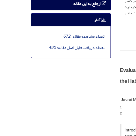
وریژ کمتر
ارجاع به این مقاله
دریاچه
 باد و
آمار
تعداد مشاهده مقاله:
672
تعداد دریافت فایل اصل مقاله:
490
Evaluat
the Hab
Javad 
1
2
Introd