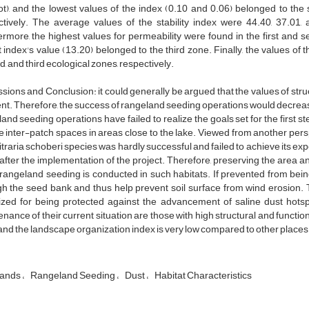
t), and the lowest values of the index (0.10 and 0.06) belonged to the s
tively. The average values of the stability index were 44.40, 37.01, a
rmore, the highest values for permeability were found in the first and 
 index's value (13.20) belonged to the third zone. Finally, the values of th
, and third ecological zones, respectively.
sions and Conclusion: it could generally be argued that the values of struc
nt. Therefore, the success of rangeland seeding operations would decrease a
and seeding operations have failed to realize the goals set for the first s
 inter-patch spaces in areas close to the lake. Viewed from another pers
itraria schoberi species was hardly successful and failed to achieve its expe
after the implementation of the project. Therefore, preserving the area 
rangeland seeding is conducted in such habitats. If prevented from bei
h the seed bank and thus help prevent soil surface from wind erosion. 
tized for being protected against the advancement of saline dust hotsp
nance of their current situation are those with high structural and functio
and the landscape organization index is very low compared to other places ca
Lands
Rangeland Seeding
Dust
Habitat Characteristics