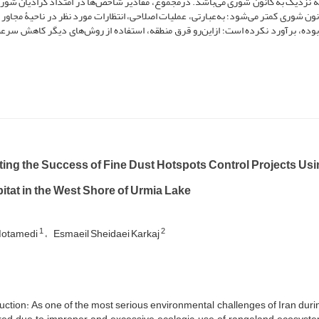
10/0، 70/20، 20/13 و 90/7، مرتبط با فاصلۀ نزدیک به کانون شوری می‌‌باشد. درمجموع، مقادیر شاخص‌‌ها در امتداد گرادیان ش
ون شوری کمتر می‌‌شود؛ به‌‌عبارتی، عملیات اصلاحی، انتظارات مورد نظر در ناحیۀ مجاور 
وده، برآورد نکرده است؛ ازاین‌رو قرق منطقه، استفاده از روش‌‌های دیگر کاهش سرعت
ing the Success of Fine Dust Hotspots Control Projects Usin
itat in the West Shore of Urmia Lake
1
2
Motamedi
Esmaeil Sheidaei Karkaj
uction: As one of the most serious environmental challenges of Iran dur