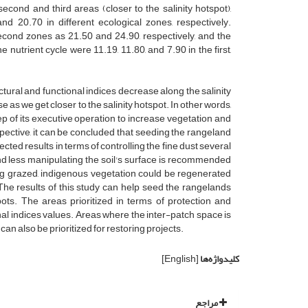
econd and third areas (closer to the salinity hotspot),
nd 20.70 in different ecological zones, respectively.
second zones as 21.50 and 24.90, respectively, and the
e nutrient cycle were 11.19, 11.80, and 7.90 in the first,
tural and functional indices decrease along the salinity
s we get closer to the salinity hotspot. In other words,
tep of its executive operation to increase vegetation and
pective, it can be concluded that seeding the rangeland
cted results in terms of controlling the fine dust several
and less manipulating the soil's surface is recommended
ng grazed, indigenous vegetation could be regenerated
The results of this study can help seed the rangelands
ots. The areas prioritized in terms of protection and
nal indices values. Areas where the inter-patch space is
n also be prioritized for restoring projects.
کلیدواژه‌ها
[English]
مراجع