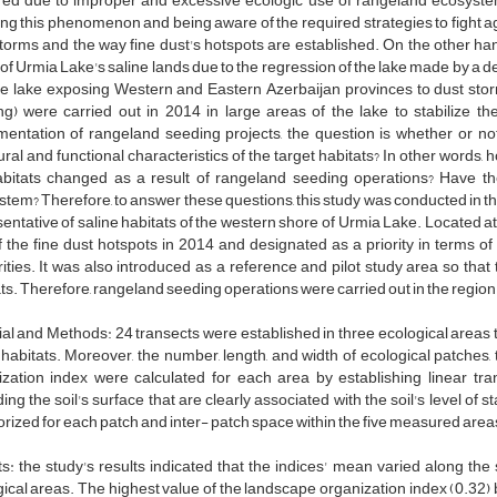
red due to improper and excessive ecologic use of rangeland ecosyst
g this phenomenon and being aware of the required strategies to fight aga
torms and the way fine dust's hotspots are established. On the other han
of Urmia Lake's saline lands due to the regression of the lake made by a d
he lake exposing Western and Eastern Azerbaijan provinces to dust stor
g) were carried out in 2014 in large areas of the lake to stabilize the
entation of rangeland seeding projects, the question is whether or not
ural and functional characteristics of the target habitats? In other words, 
abitats changed as a result of rangeland seeding operations? Have th
tem? Therefore, to answer these questions, this study was conducted in th
entative of saline habitats of the western shore of Urmia Lake. Located at 
 the fine dust hotspots in 2014 and designated as a priority in terms 
ities. It was also introduced as a reference and pilot study area so that 
ts. Therefore, rangeland seeding operations were carried out in the region 
al and Methods: 24 transects were established in three ecological areas t
 habitats. Moreover, the number, length, and width of ecological patches
zation index were calculated for each area by establishing linear tran
ing the soil's surface that are clearly associated with the soil's level of s
rized for each patch and inter- patch space within the five measured area
s: the study's results indicated that the indices' mean varied along the sa
ical areas. The highest value of the landscape organization index (0.32) be