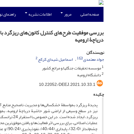
صفحه اصلی
مرور
اطلاعات نشریه
راهنمای ن
بررسی موفقیت طرح‌‌های کنترل کانون‌‌های ریزگرد با
دریاچۀ ارومیه
نویسندگان
2
1
جواد معتمدی
اسماعیل شیدای کرکج
1
موسسه تحقیقات جنگلها و مراتع کشور
2
دانشگاه ارومیه
10.22052/DEEJ.2021.10.33.1
چکیده
پدیدۀ ریزگرد به‌‌واسطۀ خشکسالی‌‌ها و مدیریت ناصحیح منابع آب
نیز در سطح وسیعی از اراضی‌ ‌شور حاشیۀ دریاچۀ ارومیه، به‌
ریزگرد‌، ایج