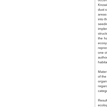
occur
Knowin
dust s
areas 
into t
seedin
implem
struct
the h
ecosys
repres
one of
author
habita
Materi
of the
organi
regard
catego
Result
ecolog