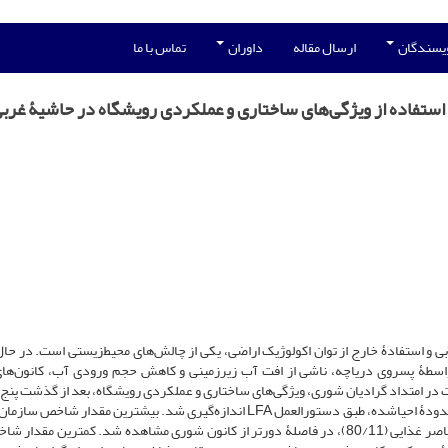
ویسندگان
ارسال مقاله
داوران
تماس با ما
 استفاده از ویژگی‌‌های ساختاری و عملکردی رویشگاه در حاشیۀ غرب
ی و استفادۀ خارج از توان اکولوژیک اراضی، یکی از چالش‌‌های محیط‌‌زیستی است. در حا
‌‌واسطۀ پسروی دریاچه، ناشی از افت آب زیرزمینی و کاهش حجم ورودی آب، کانون‌‌های
اد شده است. در این خصوص با استقرار 24 ترانسکت در امتداد گرادیان شوری، ویژگی‌‌های ساختاری و عملکردی رویشگاه، بعد از گذشت 
عملیات اصلاحی، برای بررسی اثر فعالیت‌‌ها و یافتن موفق‌‌ترین محدودۀ احیاشده، طبق دستورالعمل LFA اندازه‌‌گیری شد. بیشترین مقدار
چشم‌‌انداز (32/0)، پایداری (40/44)، نفوذپذیری (90/24) و عناصر غذایی (80/11)، در فاصلۀ دورتر از کانون شوری مشاهده شد. کمترین مق