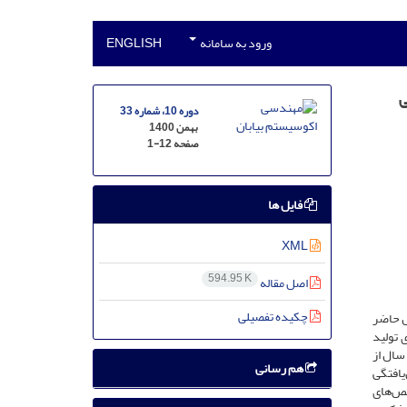
ورود به سامانه
ENGLISH
ی
دوره 10، شماره 33
بهمن 1400
صفحه
1-12
فایل ها
XML
594.95 K
اصل مقاله
چکیده تفصیلی
ل حاضر
 تولید
پنج سال از
هم رسانی
 شاخص سازمان‌یافتگی
دار شاخص‌‌های