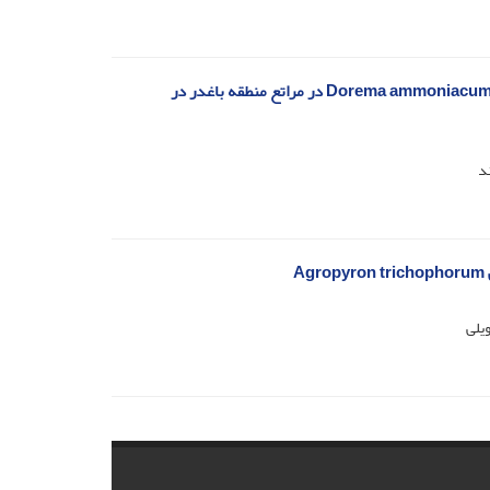
تعیین برخی ویژگی‌های خاک موثر بر پراکنش تیپ‌های گیاهی و گونه‌های Rheum ribes و Dorema ammoniacum در مراتع منطقه باغدر در
د
A
یلی