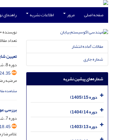
صفحه اصلی
مرور
اطلاعات نشریه
راهنمای ن
نویسنده =
تعداد مقال
مقالات آماده انتشار
تعیین شای
شماره جاری
دوره 8، شماره 25، بهمن 1398، صفحه
24.35
شماره‌های پیشین نشریه
مرضیه رضای
مشاهده مقال
دوره 15 (1405)
بررسی عوا
دوره 14 (1404)
دوره 7، شماره 18، خرداد 1397، صفحه
18.45
دوره 13 (1403)
غلامرضا زه