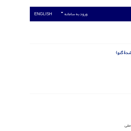
ورود به سامانه
ENGLISH
دۀ گنو)
امقی