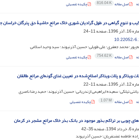
816.04 K
ه
اصل مقاله
چکیده تفصیلی
کیب و تنوع گیاهی در طول گرادیان شوری خاک مراتع حاشیۀ دق پترگان خراسان ج
11-24
10.22052/6.
 پور؛ محمد جعفری؛ علی طویلی؛ حسین آذرنیوند؛ سید وحید اسلامی
754.62 K
ه
اصل مقاله
چکیده تفصیلی
ت ویتاکر و پلات ویتاکر اصلاح‌شده در تعیین غنای گونه‌ای مراتع طالقان
11-22
انتی تیلکی؛ سعیده ابراهیمی ازندریانی؛ حسین آذرنیوند؛ حمید رضا ناصری
1.07 M
ه
اصل مقاله
چکیده تفصیلی
ه‌های چوبی بر تراکم بذور موجود در بانک بذر خاک مراتع مشجر در کرمان
35-42
اده؛ فاطمه غضنفریان؛ حسین آذرنیوند