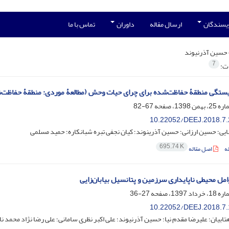
ویسندگان
ارسال مقاله
داوران
تماس با ما
حسین آذرنیوند
7
ات:
ستگی منطقۀ حفاظت‌شده برای چرای حیات وحش (مطالعۀ موردی: منطقۀ حفاظت‌ش
67-82
10.22052/DEEJ.2018.7.
ی؛ حسین ارزانی؛ حسین آذرینوند؛ کیان نجفی تبره شبانکاره؛ حمید مسلمی
695.74 K
ه
اصل مقاله
مل محیطی ناپایداری سرزمین و پتانسیل بیابان‌زایی
27-36
10.22052/DEEJ.2018.7.
تابیان؛ علیرضا مقدم نیا؛ حسین آذرنیوند؛ علی اکبر نظری سامانی؛ علی رضا نژاد محمد ن