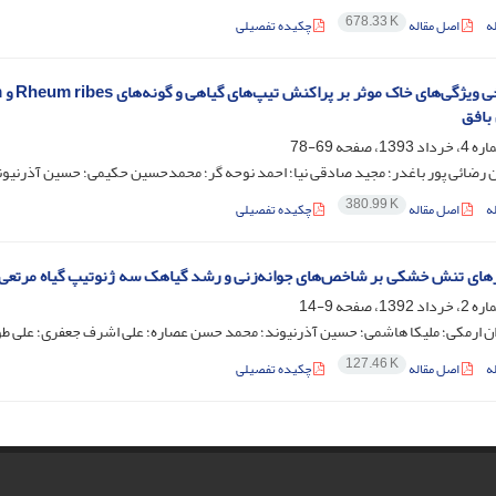
678.33 K
ه
اصل مقاله
چکیده تفصیلی
بافق
69-78
 رضائی پور باغدر؛ مجید صادقی نیا؛ احمد نوحه گر؛ محمدحسین حکیمی؛ حسین آذرنیون
380.99 K
ه
اصل مقاله
چکیده تفصیلی
ی تنش خشکی بر شاخص‌های جوانه‌زنی و رشد گیاهک سه ژنوتیپ گیاه مرتعی gropyron trichophorum
9-14
ان ارمکی؛ ملیکا هاشمی؛ حسین آذرنیوند؛ محمد حسن عصاره؛ علی اشرف جعفری؛ علی طو
127.46 K
ه
اصل مقاله
چکیده تفصیلی