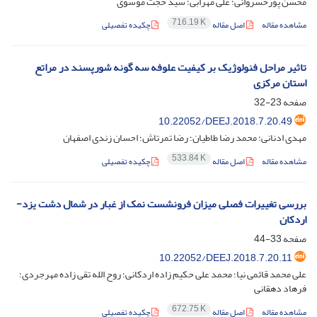
محسن پورخسروانی؛ علی مهرابی؛ سید حجت موسوی
716.19 K
مشاهده مقاله
اصل مقاله
چکیده تفصیلی
تاثیر مراحل فنولوژیک بر کیفیت علوفه سه گونه شورپسند در مراتع
استان مرکزی
صفحه
23-32
10.22052/DEEJ.2018.7.20.49
مهدی ادنانی؛ محمد رضا طاطیان؛ رضا تمرتاش؛ احسان زندی اصفهان
533.84 K
مشاهده مقاله
اصل مقاله
چکیده تفصیلی
بررسی تغییرات فصلی میزان فرونشست نمک از غبار در شمال دشت یزد-
اردکان
صفحه
33-44
10.22052/DEEJ.2018.7.20.11
علی محمد قائمی نیا؛ محمد علی حکیم زاده اردکانی؛ روح الله تقی زاده مهرجردی؛
فرهاد دهقانی
672.75 K
مشاهده مقاله
اصل مقاله
چکیده تفصیلی