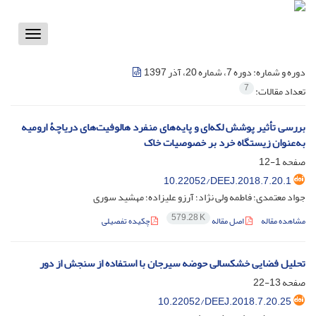
Toggle
vigation
دوره و شماره:
دوره 7، شماره 20، آذر 1397
7
تعداد مقالات:
بررسی تأثیر پوشش لکه‌ای و پایه‌های منفرد هالوفیت‌های دریاچۀ ارومیه
به‌عنوان زیستگاه خرد بر خصوصیات خاک
صفحه
1-12
10.22052/DEEJ.2018.7.20.1
جواد معتمدی؛ فاطمه ولی نژاد؛ آرزو علیزاده؛ مهشید سوری
579.28 K
مشاهده مقاله
اصل مقاله
چکیده تفصیلی
تحلیل فضایی خشکسالی حوضه سیرجان با استفاده از سنجش از دور
صفحه
13-22
10.22052/DEEJ.2018.7.20.25