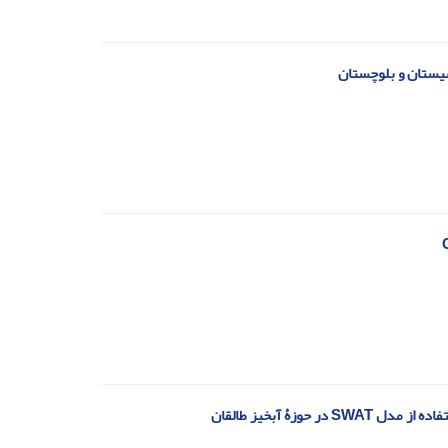
سیستان و بلوچستان
زۀ آبخیز طالقان