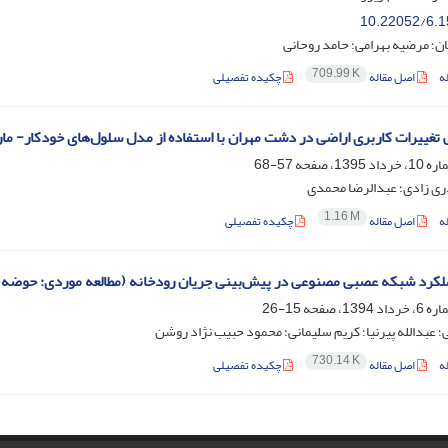
10.22052/6.1
یان؛ مرضیه بهرامی؛ حامد روحانی
709.99 K
ه
اصل مقاله
چکیده تفصیلی
تغییرات کاربری اراضی در دشت مهران با استفاده از مدل سلول‌های خودکار- ما
57-68
ری زادی؛ عبدالرضا محمدی
1.16 M
ه
اصل مقاله
چکیده تفصیلی
کرد شبکه عصبی مصنوعی در پیش‌بینی جریان رودخانه (مطالعه موردی: حوضه ق
15-26
؛ عبدالله پیرنیا؛ کریم سلیمانی؛ محمود حبیب نژاد روشن
730.14 K
ه
اصل مقاله
چکیده تفصیلی