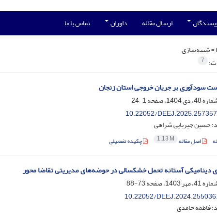
ویسندگان
ارسال مقاله
داوران
تماس با ما
 =
شبیه‌سازی
7
ات:
ست سودآوری بر جریان خروجی استان زنجان
1-24
‎10.22052/DEEJ.2025.257357
د؛ حسین جیریایی شراهی
1.13 M
ه
اصل مقاله
چکیده تفصیلی
 دینامیکی آستانه تحمل خشکسالی در حوضه‌های مدیریتی تقاضا محور
73-88
‎10.22052/DEEJ.2024.255036
د؛ فاطمه حامدی