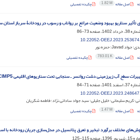
1.82 M
ه
اصل مقاله
چکیده تفصیلی
 تأثیر سناریو بهبود وضعیت مراتع بر رواناب و رسوب در رودخانۀ سرباز استان 
73-86
‎10.22052/DEEJ.2023.253674
 Javad؛ حمزه نور
783.01 K
ه
اصل مقاله
چکیده تفصیلی
یرات سطح آب زیرزمینی دشت روانسر ـ سنجابی تحت سناریوهای اقلیمی CIMP5
71-84
‎10.22052/DEEJ.2023.248647
نی؛ کریم سلیمانی؛ خلیل جلیلی؛ سید جواد ساداتی نژاد؛ فاطمه شکریان
1.47 M
ه
اصل مقاله
چکیده تفصیلی
های مختلف برآورد تبخیر و تعرق پتانسیل در مدل‌سازی جریان رودخانه با استفاده از مدل SWAT در حو
115-125