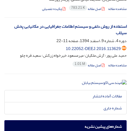
783.21 K
مشاهده مقاله
اصل مقاله
چکیده تفصیلی
استفاده از روش دلفی و سیستم اطلاعات جغرافیایی در مکانیابی پخش
سیلاب
دوره 4، شماره 9، اسفند 1394، صفحه
11-22
‎10.22052/DEEJ.2016.113629
حمید علی پور؛ آرش ملکیان؛ میرمسعود خیرخواه زرکش؛ سعید قره چلو
1.01 M
مشاهده مقاله
اصل مقاله
مقالات آماده انتشار
شماره جاری
شماره‌های پیشین نشریه