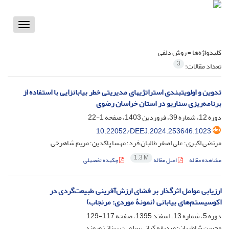
Toggle
vigation
کلیدواژه‌ها =
روش دلفی
3
تعداد مقالات:
تدوین و اولویتبندی استراتژیهای مدیریتی خطر بیابانزایی با استفاده از
برنامه‌ریزی سناریو در استان خراسان رضوی
دوره 12، شماره 39، فروردین 1403، صفحه
1-22
‎10.22052/DEEJ.2024.253646.1023
مرتضی اکبری؛ علی اصغر طالبان فرد؛ مهسا پاکدین؛ مریم شاهرخی
1.3 M
مشاهده مقاله
اصل مقاله
چکیده تفصیلی
ارزیابی عوامل اثر‌گذار بر فضای ارزش‌آفرینی طبیعت‌گردی در
اکوسیستم‌های بیابانی (نمونۀ موردی: مرنجاب)
دوره 5، شماره 13، اسفند 1395، صفحه
117-129
محسن شاطریان؛ صدیقه کیانی سلمی؛ پریناز زورمند