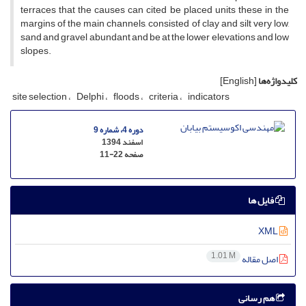
terraces that the causes can cited be placed units these in the
margins of the main channels, consisted of clay and silt very low,
sand and gravel abundant and be at the lower elevations and low
slopes.
کلیدواژه‌ها
[English]
site selection
Delphi
floods
criteria
indicators
دوره 4، شماره 9
اسفند 1394
صفحه
11-22
فایل ها
XML
1.01 M
اصل مقاله
هم رسانی