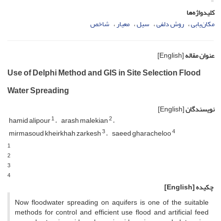
کلیدواژه‌ها
مکان‌یابی
روش دلفی
سیل
معیار
شاخص
عنوان مقاله
[English]
Use of Delphi Method and GIS in Site Selection Flood
Water Spreading
نویسندگان
[English]
1
2
hamid alipour
arash malekian
3
4
mirmasoud kheirkhah zarkesh
saeed gharacheloo
1
2
3
4
چکیده
[English]
Now floodwater spreading on aquifers is one of the suitable
methods for control and efficient use flood and artificial feed