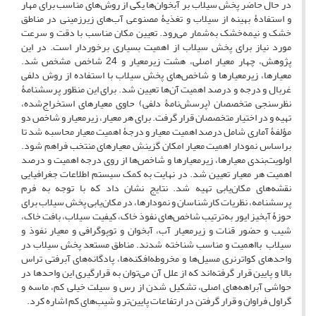
در حال حاضر پخش سیلاب بر آبخوان‌ها یکی از روش‌های مناسب برای مهار
و استفادۀ بهینه از سیلاب و تغذیۀ مصنوعی آب‌های زیرزمینی در مناطق
خشک و نیمه‌خشک به‌شمار می‌رود. تعیین مکان‌ مناسب با دقت و سرعت
مورد نیاز برای پخش سیلاب از اهمیت بسیاری برخوردار است. در این
پژوهش، چهار معیار اصلی، هشت زیرمعیار و 24 شاخص مشخص شد.
معیارها، زیرمعیارها و شاخص‌های پخش سیلاب با استفاده از روش دلفی
غربال و درجه و درصد اهمیت آن‌ها تعیین شد. برای این منظور پرسشنامۀ
نظرسنجی متخصصان (پرسش‌نامۀ دلفی) حاوی معیارهای استخراج‌شده،
تهیه و در اختیار متخصصان قرار گرفت. برای هر معیار، زیرمعیار و شاخص دو
مؤلفۀ آماری شامل درصد اهمیت معیار و درجۀ اهمیت معیار محاسبه شد تا
براساس نمودار اهمیت معیار امکان گزینش معیارهای منتخب فراهم شود.
اولویت‌بندی معیارها، زیرمعیارها و شاخص‌ها از روی درجه اهمیت و درصد
اهمیت هر معیار تعیین شد. در نهایت به کمک سیستم اطلاعات جغرافیایی
نقشه‌های مکان‌یابی تهیه شد. نتایج نشان داد که با توجه به فرم
پرسشنامه، نظریات کارشناسان و نمودارها، در مکان‌یابی پخش سیلاب برای
حوزۀ آبخیز ایور به‌ترتیب شاخص‌های نفوذ خاک، کیفیت سیلاب، بافت خاک،
شیب و حضور قنات و زیرمعیار آب، آبخوان و توپوگرافی و معیار نفوذ و
سیلاب بااهمیت و مناسب شناخته شدند. مناطق مستعد پخش سیلاب در
واحدهای کواترنری مسیل‌ها و مخروطه‌افکنه‌ها، پادگانه‌های آبرفتی تراس
بالا و پایین قرار گرفته‌اند که از علل آن می‌توان به قرار‌گیری این واحدها در
حواشی آبراهه‌های اصلی، تشکیل شدن از رس و سیلت خیلی کم، ماسه و
گراول فراوان و قرار گرفتن در ارتفاعات پایین‌تر و شیب‌های کم اشاره کرد.