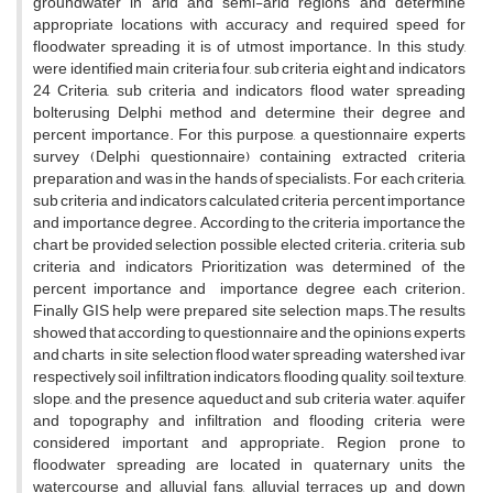
groundwater in arid and semi-arid regions and determine
appropriate locations with accuracy and required speed for
floodwater spreading it is of utmost importance. In this study,
were identified main criteria four, sub criteria eight and indicators
24 Criteria, sub criteria and indicators flood water spreading
bolterusing Delphi method and determine their degree and
percent importance. For this purpose, a questionnaire experts
survey (Delphi questionnaire) containing extracted criteria
preparation and was in the hands of specialists. For each criteria,
sub criteria and indicators calculated criteria percent importance
and importance degree. According to the criteria importance the
chart be provided selection possible elected criteria. criteria, sub
criteria and indicators Prioritization was determined of the
percent importance and importance degree each criterion.
Finally GIS help were prepared site selection maps.The results
showed that according to questionnaire and the opinions experts
and charts in site selection flood water spreading watershed ivar
respectively soil infiltration indicators, flooding quality, soil texture,
slope, and the presence aqueduct and sub criteria water, aquifer
and topography and infiltration and flooding criteria were
considered important and appropriate. Region prone to
floodwater spreading are located in quaternary units the
watercourse and alluvial fans, alluvial terraces up and down