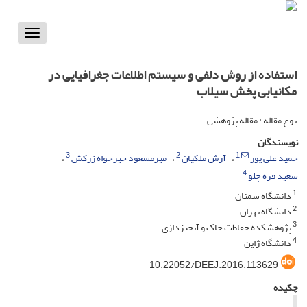
Toggle
vigation
استفاده از روش دلفی و سیستم اطلاعات جغرافیایی در
مکانیابی پخش سیلاب
نوع مقاله : مقاله پژوهشی
نویسندگان
3
2
1
حمید علی پور
آرش ملکیان
میرمسعود خیرخواه زرکش
4
سعید قره چلو
1
دانشگاه سمنان
2
دانشگاه تهران
3
پژوهشکده حفاظت خاک و آبخیزدازی
4
دانشگاه ژاپن
‎10.22052/DEEJ.2016.113629
چکیده