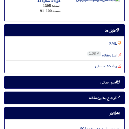
دوره 5، شماره 13
اسفند 1395
صفحه
91-100
فایل ها
XML
1.08 M
اصل مقاله
چکیده تفصیلی
هم رسانی
ارجاع به این مقاله
آمار
تعداد مشاهده مقاله:
601