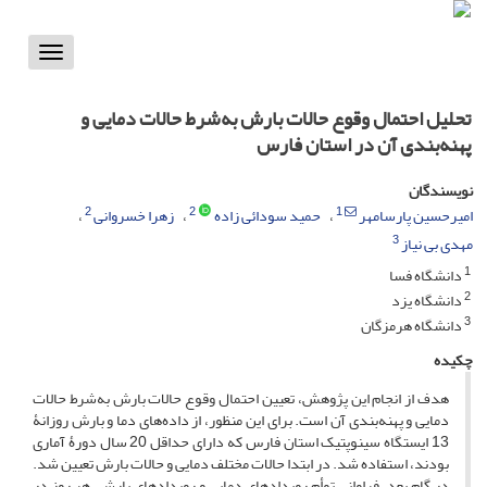
Toggle
vigation
تحلیل احتمال وقوع حالات بارش به‌شرط حالات دمایی و
پهنه‌بندی آن در استان فارس
نویسندگان
2
2
1
امیرحسین پارسامهر
حمید سودائی زاده
زهرا خسروانی
3
مهدی بی نیاز
1
دانشگاه فسا
2
دانشگاه یزد
3
دانشگاه هرمزگان
چکیده
هدف از انجام این پژوهش، تعیین احتمال وقوع حالات بارش به‌شرط حالات
دمایی و پهنه‌بندی آن است. برای این منظور، از داده‌های دما و بارش روزانۀ
13 ایستگاه سینوپتیک استان فارس که دارای حداقل 20 سال دورۀ آماری
بودند، استفاده شد. در ابتدا حالات مختلف دمایی و حالات بارش تعیین شد.
در گام بعد، فراوانی توأم رویدادهای دمایی و رویدادهای بارشی هر روز در