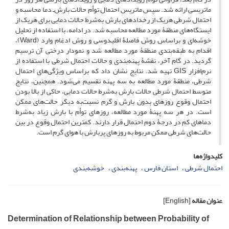
ماتریسی ارائه شد. سپس ماتریس احتمال توأم حالات بارش‌ـ دما محاسبه و
احتمال شرطی هریک از رخدادهای بارش به‌شرط حالات دمایی برای هریک از
ایستگاه‌های منطقۀ مورد مطالعه محاسبه شد. در ادامه، با استفاده از تحلیل
خوشه‌ای و براساس روش فاصلۀ اقلیدوسی و روش ادغام وارد (Ward)،
اقدام به طبقه‌بندی منطقۀ مورد مطالعه شد و نمودار درختی آن ترسیم
گردید. در گام آخر، نقشۀ پهنه‌بندی و حالات احتمال شرطی با استفاده از
نرم‌افزار GIS تهیه شد. نتایج نشان داد که براساس ویژگی‌های احتمال
شرطی، منطقۀ مورد مطالعه به سه پهنه تقسیم می‌شود. همچنین، نتایج
متوسط احتمال شرطی حالات بارش به‌شرط حالات دمایی، حاکی از بالا بودن
احتمال وقوع روزهای بدون بارش و گرم نسبت‌به دیگر حالت‌های ممکن
است. در هر سه پهنۀ مورد مطالعه، روزهای توأم با بارش زیاد به‌شرط
دماهای کم در درجۀ دوم احتمال قرار دارند. کمترین احتمال وقوع در بین
حالت‌های شرطی ممکن مربوط به روزهای پربارش با هوای گرم است.
کلیدواژه‌ها
احتمال شرطی
استان فارس
پهنه‌بندی
خوشه‌بندی
عنوان مقاله
[English]
Determination of Relationship between Probability of