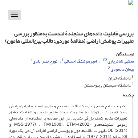
Toggle
vigation
بررسی قابلیت داده‌های سنجندۀ لندست به‌منظور بررسی
تغییرات پوشش اراضی (مطالعۀ موردی: تالاب بین‌المللی ‌هامون)
نویسندگان
1
1
1
مجتبی شاکریاری
امیرهوشنگ احسانی
تورج نصرآبادی
2
پیمان محمودی
1
دانشگاه تهران
2
دانشگاه سیستان و بلوچستان
چکیده
مدیریت منابع طبیعی نیازمند اطلاعات صحیح و به‌روز است. بنابراین، پایش
روند تغییرات می‌تواند به مدیریت بهینه منابع طبیعی و شناخت دقیق
تغییرات منابع کمک بزرگی بنماید. در این مطالعه با استفاده از داده‌های
رقومی سنجنده‌های MSS(1977) ، TM(1988)، ETM+(2002) و
OLI(2014) تغییرات تالاب‌هامون و پوشش اراضی اطراف آن طی یک دورۀ
38 ساله (2014-1977) با استفاده از روش مقایسه پس از طبقه‌بندی