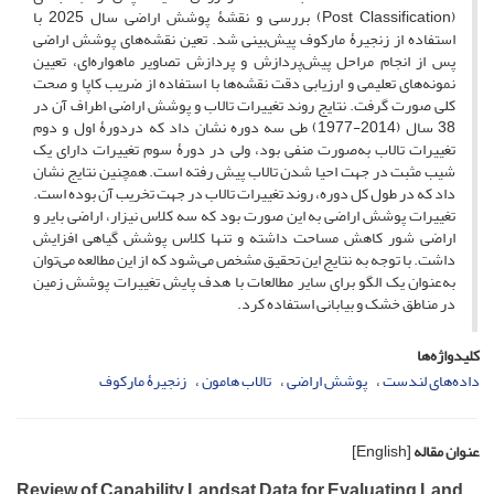
(Post Classification) بررسی و نقشۀ پوشش اراضی سال 2025 با
استفاده از زنجیرۀ مارکوف پیش‌بینی شد. تعین نقشه‌های پوشش اراضی
پس از انجام مراحل پیش‌پردازش و پردازش تصاویر ماهواره‌ای، تعیین
نمونه‌های تعلیمی و ارزیابی دقت نقشه‌ها با استفاده از ضریب کاپا و صحت
کلی صورت گرفت. نتایج روند تغییرات تالاب و پوشش اراضی اطراف آن در
38 سال (2014-1977) طی سه دوره نشان داد که دردورۀ اول و دوم
تغییرات تالاب به‌صورت منفی بود، ولی در دورۀ سوم تغییرات دارای یک
شیب مثبت در جهت احیا شدن تالاب پیش رفته است. همچنین نتایج نشان
داد که در طول کل دوره، روند تغییرات تالاب در جهت تخریب آن بوده است.
تغییرات پوشش اراضی به این صورت بود که سه کلاس نیزار، اراضی بایر و
اراضی شور کاهش مساحت داشته و تنها کلاس پوشش گیاهی افزایش
داشت. با توجه به نتایج این تحقیق مشخص می‌شود که از این مطالعه می‌توان
به‌عنوان یک الگو برای سایر مطالعات با هدف پایش تغییرات پوشش زمین
در مناطق خشک و بیابانی استفاده کرد.
کلیدواژه‌ها
داده‌های لندست
پوشش اراضی
تالاب‌ هامون
زنجیرۀ مارکوف
عنوان مقاله
[English]
Review of Capability Landsat Data for Evaluating Land