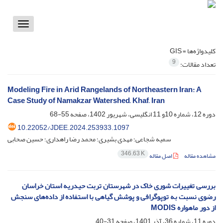
Toggle
vigation
کلیدواژه‌ها =
GIS
9
تعداد مقالات:
Modeling Fire in Arid Rangelands of Northeastern Iran: A
Case Study of Namakzar Watershed, Khaf, Iran
دوره 12، شماره 10و 11 انگلیسی، شهریور 1402، صفحه
55-68
10.22052/JDEE.2024.253933.1097
سمیه شجاعی؛ مهدی بشیری؛ محمد رضا راهداری؛ حسین صحابی
346.63 K
مشاهده مقاله
اصل مقاله
بررسی تغییرات شوری خاک در شهرستان تربت حیدریه استان خراسان
رضوی نسبت به توپوگرافی و پوشش گیاهی با استفاده از داده‌های سنجش
از دور ماهواره MODIS
دوره 11، شماره 36، آذر 1401، صفحه
31-40