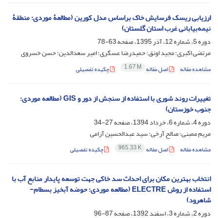
ارزیابی ریسک فرسایش خاک براساس مدل کورین (مطالعۀ موردی: منطقۀ
نیمه‌بیابانی غرب استان گلستان)
دوره 5، شماره 12، آذر 1395، صفحه
63-78
مرتضی اکبری؛ مجید اونق؛ حمیدرضا عسگری؛ امیر سعدالدین؛ حسن خسروی
1.67 M
مشاهده مقاله
اصل مقاله
چکیده تفصیلی
تغییرات روند شوری با استفاده از سنجش از دور و GIS (مطالعه موردی:
جنوب خوزستان)
دوره 4، شماره 6، خرداد 1394، صفحه
27-34
مریم ممبنی؛ صالح آرخی؛ سید عبدالحسین آرامی
965.33 K
مشاهده مقاله
اصل مقاله
چکیده تفصیلی
انتخاب بهترین مکان برای احداث سد خاکی جهت توسعه پایدار منابع آب با
استفاده از روش ELECTRE (مطالعه موردی: حوضه آبخیز بسطام-
شاهرود)
دوره 2، شماره 3، اسفند 1392، صفحه
87-96