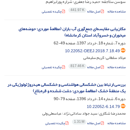
سوسن سلاجقه؛ حمید رضا جعفری؛ شراره پورابراهیم
441.97 K
مشاهده مقاله
اصل مقاله
چکیده تفصیلی
مکان‌یابی مقایسه‌ای جمع‌آوری آب باران (مطالعۀ موردی: حوضه‌های
میخوران و خسروآباد استان کرمانشاه)
دوره 7، شماره 18، خرداد 1397، صفحه
49-62
10.22052/DEEJ.2018.7.18.49
میلاد سلطانی؛ کریم سلیمانی
817.46 K
مشاهده مقاله
اصل مقاله
چکیده تفصیلی
بررسی ارتباط بین خشکسالی هواشناسی و خشکسالی هیدروژئولوژیکی در
یک منطقۀ خشک (مطالعۀ موردی: دشت ششده و قره‌بلاغ)
دوره 6، شماره 14، خرداد 1396، صفحه
79-90
10.22052/6.14.79
محمدرضا شکاری؛ سید جواد ساداتی نژاد؛ عباسعلی ولی
1.31 M
مشاهده مقاله
اصل مقاله
چکیده تفصیلی