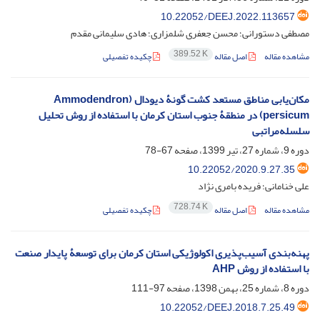
‎10.22052/DEEJ.2022.113657
مصطفی دستورانی؛ محسن جعفری شلمزاری؛ هادی سلیمانی مقدم
389.52 K
مشاهده مقاله
اصل مقاله
چکیده تفصیلی
مکان‌یابی مناطق مستعد کشت گونۀ دیودال (Ammodendron
persicum) در منطقۀ جنوب استان کرمان با استفاده از روش تحلیل
سلسله‌مراتبی
دوره 9، شماره 27، تیر 1399، صفحه
67-78
10.22052/2020.9.27.35
علی خنامانی؛ فریده بامری نژاد
728.74 K
مشاهده مقاله
اصل مقاله
چکیده تفصیلی
پهنه‌بندی آسیب‌پذیری اکولوژیکی استان کرمان برای توسعۀ پایدار صنعت
با استفاده از روش AHP
دوره 8، شماره 25، بهمن 1398، صفحه
97-111
10.22052/DEEJ.2018.7.25.49