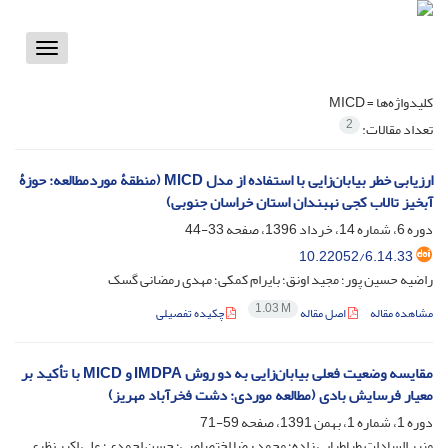
Toggle
vigation
کلیدواژه‌ها =
MICD
2
تعداد مقالات:
ارزیابی خطر بیابان‌زایی با استفاده از مدل MICD (منطقۀ موردمطالعه: حوزۀ
آبخیز تالاب کجی نهبندان استان خراسان جنوبی)
دوره 6، شماره 14، خرداد 1396، صفحه
33-44
10.22052/6.14.33
راضیه حسین پور؛ مجید اونق؛ بایرام کمکی؛ مهدی رمضانی گسک
1.03 M
مشاهده مقاله
اصل مقاله
چکیده تفصیلی
مقایسه وضعیت فعلی بیابان‌زایی به دو روش IMDPA و MICD با تأکید بر
معیار فرسایش بادی (مطالعه موردی: دشت فخرآباد مهریز)
دوره 1، شماره 1، بهمن 1391، صفحه
59-71
منیر السادات طباطبایی زاده؛ محمد رضا اختصاصی؛ حسن احمدی؛ علی اکبر نظری