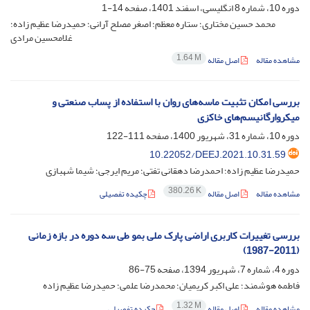
دوره 10، شماره 8 انگلیسی، اسفند 1401، صفحه
14-1
محمد حسین مختاری؛ ستاره معظم؛ اصغر مصلح آرانی؛ حمیدرضا عظیم زاده؛
غلامحسین مرادی
1.64 M
مشاهده مقاله
اصل مقاله
بررسی امکان تثبیت ماسه‌های روان با استفاده از پساب صنعتی و
میکروارگانیسم‌های خاکزی
دوره 10، شماره 31، شهریور 1400، صفحه
111-122
10.22052/DEEJ.2021.10.31.59
حمیدرضا عظیم زاده؛ احمدرضا دهقانی تفتی؛ مریم ایرجی؛ شیما شهبازی
380.26 K
مشاهده مقاله
اصل مقاله
چکیده تفصیلی
بررسی تغییرات کاربری اراضی پارک ملی بمو طی سه دوره در بازه زمانی
(2011-1987)
دوره 4، شماره 7، شهریور 1394، صفحه
75-86
فاطمه هوشمند؛ علی اکبر کریمیان؛ محمدرضا علمی؛ حمیدرضا عظیم زاده
1.32 M
مشاهده مقاله
اصل مقاله
چکیده تفصیلی