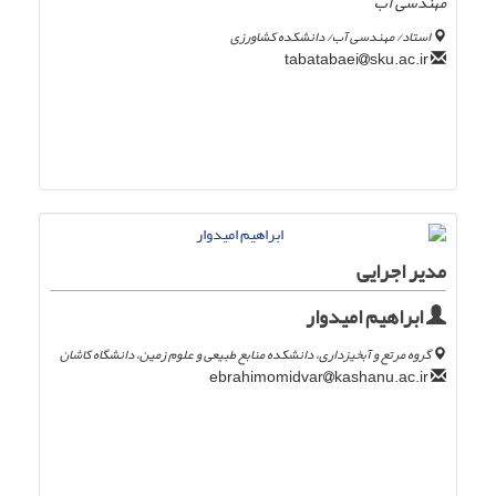
مهندسی آب
استاد/ مهندسی آب/ دانشکده کشاورزی
sku.ac.ir
tabatabaei
مدیر اجرایی
ابراهیم امیدوار
گروه مرتع و آبخیزداری، دانشکده منابع طبیعی و علوم زمین، دانشگاه کاشان
kashanu.ac.ir
ebrahimomidvar