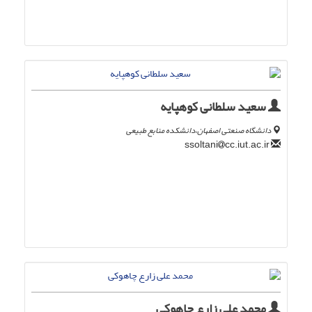
سعید سلطانی کوهپایه
دانشگاه صنعتی اصفهان،دانشکده منابع طبیعی
cc.iut.ac.ir
ssoltani
محمد علی زارع چاهوکی