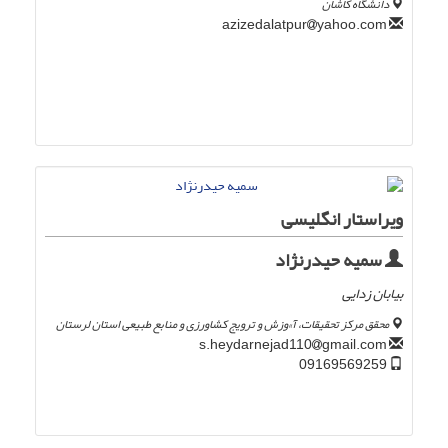
دانشگاه کاشان
yahoo.com
azizedalatpur
ویراستار انگلیسی
سمیه حیدرنژاد
بیابان زدایی
محقق مرکز تحقیقات، آ»وزش و ترویج کشاورزی و منابع طبیعی استان لرستان
gmail.com
s.heydarnejad110
09169569259