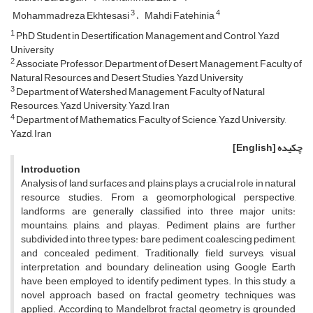
3
4
Mohammadreza Ekhtesasi
Mahdi Fatehinia
1
PhD Student in Desertification Management and Control, Yazd
University
2
Associate Professor, Department of Desert Management, Faculty of
Natural Resources and Desert Studies, Yazd University
3
Department of Watershed Management, Faculty of Natural
Resources, Yazd University, Yazd, Iran
4
Department of Mathematics, Faculty of Science, Yazd University,
Yazd, Iran
چکیده
[English]
Introduction
Analysis of land surfaces and plains plays a crucial role in natural
resource studies. From a geomorphological perspective,
landforms are generally classified into three major units:
mountains, plains, and playas. Pediment plains are further
subdivided into three types: bare pediment, coalescing pediment,
and concealed pediment. Traditionally, field surveys, visual
interpretation, and boundary delineation using Google Earth
have been employed to identify pediment types. In this study, a
novel approach based on fractal geometry techniques was
applied. According to Mandelbrot, fractal geometry is grounded