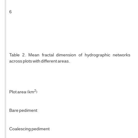
6
Table 2. Mean fractal dimension of hydrographic networks
across plots with different areas.
2
Plot area (km
)
Bare pediment
Coalescing pediment