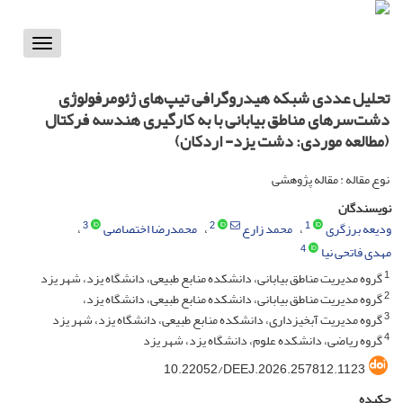
Toggle
vigation
تحلیل عددی شبکه هیدروگرافی تیپ‌های ژئومرفولوژی
دشت‌سرهای مناطق بیابانی با به کارگیری هندسه فرکتال
(مطالعه موردی: دشت یزد- اردکان)
نوع مقاله : مقاله پژوهشی
نویسندگان
3
2
1
ودیعه برزگری
محمد زارع
محمدرضا اختصاصی
4
مهدی فاتحی نیا
1
گروه مدیریت مناطق بیابانی، دانشکده منابع طبیعی، دانشگاه یزد، شهر یزد
2
گروه مدیریت مناطق بیابانی، دانشکده منابع طبیعی، دانشگاه یزد،
3
گروه مدیریت آبخیزداری، دانشکده منابع طبیعی، دانشگاه یزد، شهر یزد
4
گروه ریاضی، دانشکده علوم، دانشگاه یزد، شهر یزد
‎10.22052/DEEJ.2026.257812.1123
چکیده