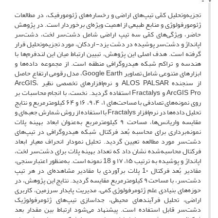
تجزیه‌وتحلیل کمّی تیپ‌های اراضی و رخساره‌های ژئومورفیک، در مطالعات
ژئومورفولوژی و منابع طبیعی از اهمیت ویژه‌ای برخوردار است. در پژوهش
حاضر، ویژگی‌های کمّی سه تیپ اراضی شامل دشت‌سر لخت، دشت‌سر
اپانداژ و دشت‌سر پوشیده در دشت یزد- اردکان، مورد تجزیه‌وتحلیل قرار
گرفته است. هدف اصلی این پژوهش، تبیین ارتباط میان این لندفرم‌ها با
هندسه و تراکم شبکه هیدروگرافی منطقه است. از مجموعه داده‌ها و
ابزارهای متنوعی شامل تصاویر Google Earth، مدل رقومی ارتفاع حاصل
از سنجنده ALOS PALSAR و نرم‌افزارهای تخصصی نظیر ArcGIS،
ArcGIS Pro و Fractalys استفاده گردید. نخست، با انجام محاسبات بر
روی نمونه‌های تصادفی با مساحت‌های ۱، ۴، ۹، ۱۶ و ۶۴ کیلومترمربع و نتایج
تحلیل داده‌ها در نرم‌افزار Fractalys با استفاده از روش شمارش جعبه‌ای و
مقایسه واریانس‌ها، مساحت ۹ کیلومترمربع به‌عنوان ابعاد بهینه پلات
نمونه‌برداری برای محاسبه بُعد فرکتال شبکه هیدروگرافی در تیپ‌های
دشت‌سر مورد مطالعه تعیین گردید. تحلیل نمودار انحراف معیار ابعاد
فرکتال محاسبه‌شده نشان داد که تعداد بهینه پلات برای دشت‌سر لخت،
اپانداژ و پوشیده به ترتیب ۱۵، ۱۷ و 18 نمونه است. به‌منظور اعتبارسنجی،
مقادیر بُعد فرکتال 1۰ پلات برآوردی با مقادیر مشاهده‌ای در هر تیپ
دشت‌سر، با مساحت ۹ کیلومترمربع مقایسه گردید. نتایج این پژوهش، در
حوزه‌های بنیادی علم ژئومرفولوژی کمی، مدیریت پایدار سرزمین، کاربری
اراضی، تحلیل فرآیندهای محیطی، جداسازی تیپ‌های ژئومرفولوژیک
دشت‌سر قابل استفاده است. پیشنهاد می‌شود ارتباط بین مقدار بعد