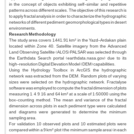
in the concept of objects exhibiting self-similar and repetitive
patterns across different scales. The objective of this research is
to apply fractal analysis in order to characterize the hydrographic
networks of different pediment geomorphological types in desert
environments.
Research Methodology
The study area covers 1,441.91 km² in the Yazd-Ardakan plain,
located within Zone 40. Satellite imagery from the Advanced
Land Observing Satellite (ALOS) PALSAR was selected through
the Earthdata Search portal (earthdata.nasa.gov) due to its
high-resolution Digital Elevation Model (DEM) capabilities.
Using the Hydrology Toolbox in ArcGIS, the hydrographic
network was extracted from the DEM. Random plots of varying
sizes were selected on the hydrographic network. Fractalyse
software was employed to compute the fractal dimension of plots
measuring 1, 4, 9, 16, and 64 km² at a scale of 1:50,000 using the
box-counting method. The mean and variance of the fractal
dimension across plots in each pediment type were calculated,
and diagrams were generated to determine the minimum
sampling area.
For validation, 10 observed plots and 10 estimated plots were
compared within a 9 km² plot (the minimum sample area) in each