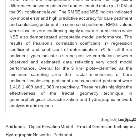
differences between observed and estimated data (p > 0.05) at
the 99% confidence level. The RMSE and NSE indices indicated
low model error and high predictive accuracy for bare pediment
and coalescing pediment. In concealed pediment, RMSE values
were close to zero, confirming highly accurate predictions, while
NSE also demonstrated acceptable model performance. The
results of Pearson's correlation coefficient (r), regression
coefficient, and coefficient of determination (r²) for all three
pediment types indicate a strong positive correlation between
observed and estimated data, reflecting very good model
performance. Overall, for the 9 km² plots—identified as the
minimum sampling area—the fractal dimensions of bare
pediment, coalescing pediment, and concealed pediment were
1.418, 1.409, and 1.363, respectively. These results highlight the
effectiveness of the fractal geometry technique in
geomorphological characterization and hydrographic network
analysis in arid regions.
کلیدواژه‌ها
[English]
Arid lands
Digital Elevation Model
Fractal Dimension Technique
Hydrographic Network
Pediment