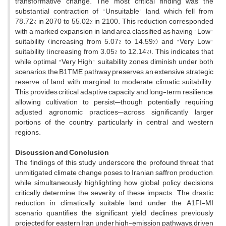
transformative change. The most critical finding was the
substantial contraction of "Unsuitable" land, which fell from
78.72% in 2070 to 55.02% in 2100. This reduction corresponded
with a marked expansion in land area classified as having "Low"
suitability (increasing from 5.07% to 14.59%) and "Very Low"
suitability (increasing from 3.05% to 12.14%). This indicates that
while optimal "Very High" suitability zones diminish under both
scenarios, the B1TME pathway preserves an extensive strategic
reserve of land with marginal to moderate climatic suitability.
This provides critical adaptive capacity and long-term resilience,
allowing cultivation to persist—though potentially requiring
adjusted agronomic practices—across significantly larger
portions of the country, particularly in central and western
regions.
Discussion and Conclusion
The findings of this study underscore the profound threat that
unmitigated climate change poses to Iranian saffron production,
while simultaneously highlighting how global policy decisions
critically determine the severity of these impacts. The drastic
reduction in climatically suitable land under the A1FI-MI
scenario quantifies the significant yield declines previously
projected for eastern Iran under high-emission pathways, driven