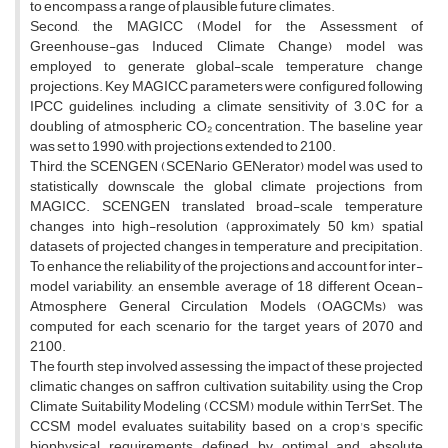
to encompass a range of plausible future climates.
Second, the MAGICC (Model for the Assessment of
Greenhouse-gas Induced Climate Change) model was
employed to generate global-scale temperature change
projections. Key MAGICC parameters were configured following
IPCC guidelines, including a climate sensitivity of 3.0°C for a
doubling of atmospheric CO₂ concentration. The baseline year
was set to 1990, with projections extended to 2100.
Third, the SCENGEN (SCENario GENerator) model was used to
statistically downscale the global climate projections from
MAGICC. SCENGEN translated broad-scale temperature
changes into high-resolution (approximately 50 km) spatial
datasets of projected changes in temperature and precipitation.
To enhance the reliability of the projections and account for inter-
model variability, an ensemble average of 18 different Ocean-
Atmosphere General Circulation Models (OAGCMs) was
computed for each scenario for the target years of 2070 and
2100.
The fourth step involved assessing the impact of these projected
climatic changes on saffron cultivation suitability, using the Crop
Climate Suitability Modeling (CCSM) module within TerrSet. The
CCSM model evaluates suitability based on a crop's specific
biophysical requirements, defined by optimal and absolute