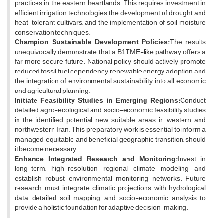
practices in the eastern heartlands. This requires investment in
efficient irrigation technologies, the development of drought and
heat-tolerant cultivars, and the implementation of soil moisture
conservation techniques.
Champion Sustainable Development Policies:
The results
unequivocally demonstrate that a B1TME-like pathway offers a
far more secure future. National policy should actively promote
reduced fossil fuel dependency, renewable energy adoption, and
the integration of environmental sustainability into all economic
and agricultural planning.
Initiate Feasibility Studies in Emerging Regions:
Conduct
detailed agro-ecological and socio-economic feasibility studies
in the identified potential new suitable areas in western and
northwestern Iran. This preparatory work is essential to inform a
managed, equitable, and beneficial geographic transition, should
it become necessary.
Enhance Integrated Research and Monitoring:
Invest in
long-term, high-resolution regional climate modeling and
establish robust environmental monitoring networks. Future
research must integrate climatic projections with hydrological
data, detailed soil mapping, and socio-economic analysis to
provide a holistic foundation for adaptive decision-making.