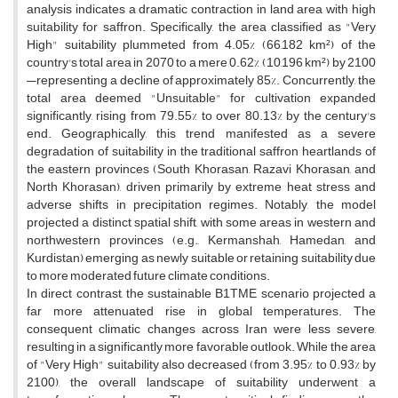
analysis indicates a dramatic contraction in land area with high
suitability for saffron. Specifically, the area classified as "Very
High" suitability plummeted from 4.05% (66,182 km²) of the
country's total area in 2070 to a mere 0.62% (10,196 km²) by 2100
—representing a decline of approximately 85%. Concurrently, the
total area deemed "Unsuitable" for cultivation expanded
significantly, rising from 79.55% to over 80.13% by the century's
end. Geographically, this trend manifested as a severe
degradation of suitability in the traditional saffron heartlands of
the eastern provinces (South Khorasan, Razavi Khorasan, and
North Khorasan), driven primarily by extreme heat stress and
adverse shifts in precipitation regimes. Notably, the model
projected a distinct spatial shift, with some areas in western and
northwestern provinces (e.g., Kermanshah, Hamedan, and
Kurdistan) emerging as newly suitable or retaining suitability due
to more moderated future climate conditions.
In direct contrast, the sustainable B1TME scenario projected a
far more attenuated rise in global temperatures. The
consequent climatic changes across Iran were less severe,
resulting in a significantly more favorable outlook. While the area
of "Very High" suitability also decreased (from 3.95% to 0.93% by
2100), the overall landscape of suitability underwent a