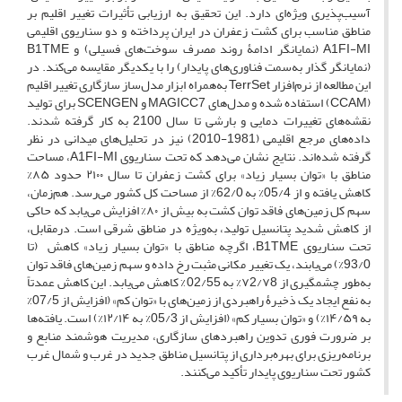
آسیب‌پذیری ویژه‌ای دارد. این تحقیق به ارزیابی تأثیرات تغییر اقلیم بر
مناطق مناسب برای کشت زعفران در ایران پرداخته و دو سناریوی اقلیمی
A1FI-MI (نمایانگر ادامۀ روند مصرف سوخت‌های فسیلی) و B1TME
(نمایانگر گذار به‌سمت فناوری‌های پایدار) را با یکدیگر مقایسه می‌کند. در
این مطالعه از نرم‌افزار TerrSet به‌همراه ابزار مدل‌ساز سازگاری تغییر اقلیم
(CCAM) استفاده شده و مدل‌های MAGICC7 و SCENGEN برای تولید
نقشه‌های تغییرات دمایی و بارشی تا سال 2100 به کار گرفته شدند.
داده‌های مرجع اقلیمی (1981-2010) نیز در تحلیل‌های میدانی در نظر
گرفته شده‌اند. نتایج نشان می‌دهد که تحت سناریوی A1FI-MI، مساحت
مناطق با «توان بسیار زیاد» برای کشت زعفران تا سال ۲۱۰۰ حدود ۸۵%
کاهش یافته و از 05/4% به 62/0% از مساحت کل کشور می‌رسد. هم‌زمان،
سهم کل زمین‌های فاقد توان کشت به بیش از ۸۰% افزایش می‌یابد که حاکی
از کاهش شدید پتانسیل تولید، به‌ویژه در مناطق شرقی است. درمقابل،
تحت سناریوی B1TME، اگرچه مناطق با «توان بسیار زیاد» کاهش (تا
93/0%) می‌یابند، یک تغییر مکانی مثبت رخ داده و سهم زمین‌های فاقد توان
به‌طور چشمگیری از ۷2/۷8% به 02/55% کاهش می‌یابد. این کاهش عمدتاً
به نفع ایجاد یک ذخیرۀ راهبردی از زمین‌های با «توان کم» (افزایش از 07/5%
به ۱۴/۵۹%) و «توان بسیار کم» (افزایش از 05/3% به ۱۲/۱۴%) است. یافته‌ها
بر ضرورت فوری تدوین راهبرد‌های سازگاری، مدیریت هوشمند منابع و
برنامه‌ریزی برای بهره‌برداری از پتانسیل مناطق جدید در غرب و شمال غرب
کشور تحت سناریوی پایدار تأکید می‌کنند.