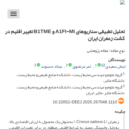
Toggle
vigation
تحلیل تطبیقی سناریوهای A1FI-MI و B1TME تغییر اقلیم در
کشت زعفران ایران
نوع مقاله : مقاله پژوهشی
نویسندگان
2
2
1
ایمان سعیدی
ثمر مرتضوی
میلاد حسنوند
1
گروه علوم و مهندسی محیط زیست، دانشکده منابع طبیعی و محیط زیست،
دانشگاه ملایر،
2
گروه علوم و مهندسی محیط زیست، دانشکده منابع طبیعی و محیط زیست،
دانشگاه ملایر، ملایر، ایران
‎10.22052/DEEJ.2025.257048.1110
چکیده
زعفران (
Crocus sativus L
.) به‌عنوان یک محصول با ارزش اقتصادی بالا،
به‌دلیل وابستگی عمیق به شرایط اقلیمی منطقه، در برابر تغییرات اقلیمی،