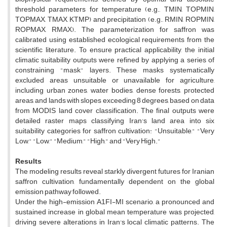
threshold parameters for temperature (e.g., TMIN, TOPMIN,
TOPMAX, TMAX, KTMP) and precipitation (e.g., RMIN, ROPMIN,
ROPMAX, RMAX). The parameterization for saffron was
calibrated using established ecological requirements from the
scientific literature. To ensure practical applicability, the initial
climatic suitability outputs were refined by applying a series of
constraining "mask" layers. These masks systematically
excluded areas unsuitable or unavailable for agriculture,
including urban zones, water bodies, dense forests, protected
areas, and lands with slopes exceeding 8 degrees, based on data
from MODIS land cover classification. The final outputs were
detailed raster maps classifying Iran's land area into six
suitability categories for saffron cultivation: "Unsuitable," "Very
Low," "Low," "Medium," "High," and "Very High."
Results
The modeling results reveal starkly divergent futures for Iranian
saffron cultivation, fundamentally dependent on the global
emission pathway followed.
Under the high-emission A1FI-MI scenario, a pronounced and
sustained increase in global mean temperature was projected,
driving severe alterations in Iran's local climatic patterns. The