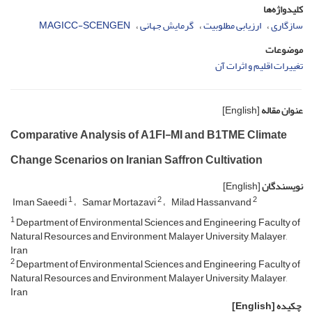
کلیدواژه‌ها
سازگاری
ارزیابی مطلوبیت
گرمایش جهانی
MAGICC-SCENGEN
موضوعات
تغییرات اقلیم و اثرات آن
عنوان مقاله
[English]
Comparative Analysis of A1FI-MI and B1TME Climate
Change Scenarios on Iranian Saffron Cultivation
نویسندگان
[English]
1
2
2
Iman Saeedi
Samar Mortazavi
Milad Hassanvand
1
Department of Environmental Sciences and Engineering, Faculty of
Natural Resources and Environment, Malayer University, Malayer,
Iran
2
Department of Environmental Sciences and Engineering, Faculty of
Natural Resources and Environment, Malayer University, Malayer,
Iran
چکیده
[English]