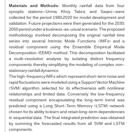
Materials and Methods:
Monthly rainfall data from four
synoptic stations—Urmia, Khoy, Tabriz, and Saqez—were
collected for the period 1980–2020 for model development and
validation. Future projections were then generated for the 2030–
2050 period under a business-as-usual scenario. The proposed
methodology involved decomposing the original rainfall time
series into several Intrinsic Mode Functions (IMFs) and a
residual component using the Ensemble Empirical Mode
Decomposition (EEMD) method. This decomposition facilitated
a multi-resolution analysis by isolating distinct frequency
components, thereby simplifying the modeling of complex, non-
stationary rainfall dynamics.
The high-frequency IMFs, which represent short-term noise and
rapid fluctuations, were modeled using a Support Vector Machine
(SVM) algorithm, selected for its effectiveness with nonlinear
relationships and limited data. Conversely, the low-frequency
residual component, encapsulating the long-term trend, was
predicted using a Long Short-Term Memory (LSTM) network,
chosen for its ability to learn and retain long-term dependencies
in sequential data. The final integrated prediction was obtained
by summing the forecasted results from all SVM and LSTM
components.