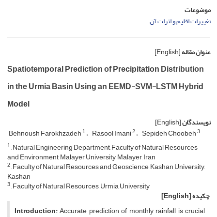
موضوعات
تغییرات اقلیم و اثرات آن
عنوان مقاله
[English]
Spatiotemporal Prediction of Precipitation Distribution
in the Urmia Basin Using an EEMD-SVM-LSTM Hybrid
Model
نویسندگان
[English]
1
2
3
Behnoush Farokhzadeh
Rasool Imani
Sepideh Choobeh
1
, Natural Engineering Department, Faculty of Natural Resources
and Environment, Malayer University, Malayer, Iran
2
, Faculty of Natural Resources and Geoscience, Kashan University,
Kashan
3
, Faculty of Natural Resources, Urmia University
چکیده
[English]
Introduction:
Accurate prediction of monthly rainfall is crucial