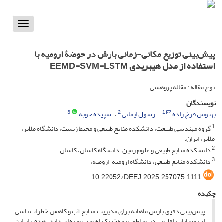
Toggle
vigation
پیش‌بینی توزیع مکانی-زمانی بارش در حوضۀ ارومیه با
استفاده از مدل هیبریدی EEMD-SVM-LSTM
نوع مقاله : مقاله پژوهشی
نویسندگان
3
2
1
بهنوش فرخ زاده
رسول ایمانی
سپیده چوبه
1
گروه مهندسی طبیعت، دانشکده منابع طبیعی و محیط زیست، دانشگاه ملایر،
ملایر، ایران.
2
دانشکده منابع طبیعی و علوم زمین، دانشگاه کاشان، کاشان
3
دانشکده منابع طبیعی، دانشگاه ارومیه، ارومیه،
‎10.22052/DEEJ.2025.257075.1111
چکیده
پیش‌بینی دقیق بارش ماهانه برای مدیریت منابع آب و کاهش خطرات ناشی
از نوسانات اقلیمی در مناطق نیمه‌خشک اهمیت ویژه‌ای دارد. هدف از این