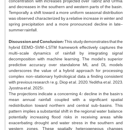
concentration, with increases projected over Tabriz and Urmia,
and decreases in the southern and western parts of the basin.
Temporally, a shift toward a more uniform seasonal distribution
was observed, characterized by a relative increase in winter and
spring precipitation and a more pronounced decline in late-
summer rainfall.
Discussion and Conclusion:
This study demonstrates that the
hybrid EEMD-SVM-LSTM framework effectively captures the
multi-scale dynamics of rainfall by integrating signal
decomposition with machine learning. The model's superior
predictive accuracy over standalone ML and DL models
underscores the value of a hybrid approach for processing
complex, non-stationary hydrological data, a finding consistent
with previous research (e.g., Diop et al., 2020; Yeditha et al., 2023;
Jyostna et al., 2025).
The projections indicate a concerning 4% decline in the basin's
mean annual rainfall, coupled with a significant spatial
redistribution toward northern and central sub-basins. This
pattern implies a substantial shift in the regional water balance,
potentially increasing flood risks in receiving areas while
exacerbating drought and water stress in the southern and
western zones. These spatially heterogeneous changes