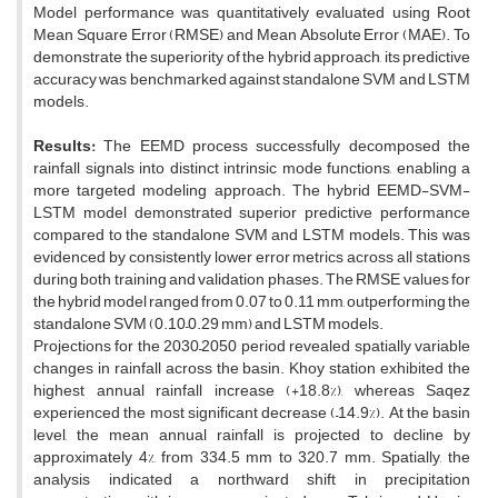
Model performance was quantitatively evaluated using Root
Mean Square Error (RMSE) and Mean Absolute Error (MAE). To
demonstrate the superiority of the hybrid approach, its predictive
accuracy was benchmarked against standalone SVM and LSTM
models.
Results:
The EEMD process successfully decomposed the
rainfall signals into distinct intrinsic mode functions, enabling a
more targeted modeling approach. The hybrid EEMD-SVM-
LSTM model demonstrated superior predictive performance
compared to the standalone SVM and LSTM models. This was
evidenced by consistently lower error metrics across all stations
during both training and validation phases. The RMSE values for
the hybrid model ranged from 0.07 to 0.11 mm, outperforming the
standalone SVM (0.10–0.29 mm) and LSTM models.
Projections for the 2030–2050 period revealed spatially variable
changes in rainfall across the basin. Khoy station exhibited the
highest annual rainfall increase (+18.8%), whereas Saqez
experienced the most significant decrease (–14.9%). At the basin
level, the mean annual rainfall is projected to decline by
approximately 4%, from 334.5 mm to 320.7 mm. Spatially, the
analysis indicated a northward shift in precipitation