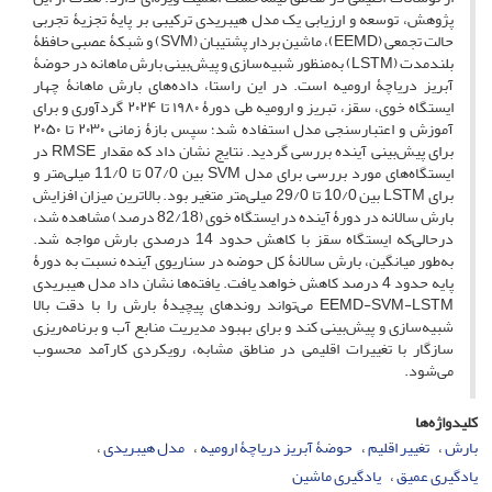
پژوهش، توسعه و ارزیابی یک مدل هیبریدی ترکیبی بر پایۀ تجزیۀ تجربی
حالت تجمعی (EEMD)، ماشین بردار پشتیبان (SVM) و شبکۀ عصبی حافظۀ
بلندمدت (LSTM) به‌منظور شبیه‌سازی و پیش‌بینی بارش ماهانه در حوضۀ
آبریز دریاچۀ ارومیه است. در این راستا، داده‌های بارش ماهانۀ چهار
ایستگاه خوی، سقز، تبریز و ارومیه طی دورۀ ۱۹۸۰ تا ۲۰۲۴ گردآوری و برای
آموزش و اعتبارسنجی مدل استفاده شد؛ سپس بازۀ زمانی ۲۰۳۰ تا ۲۰۵۰
برای پیش‌بینی آینده بررسی گردید. نتایج نشان داد که مقدار RMSE در
ایستگاه‌های مورد بررسی برای مدل SVM بین 07/0 تا 11/0 میلی‌متر و
برای LSTM بین 10/0 تا 29/0 میلی‌متر متغیر بود. بالاترین میزان افزایش
بارش سالانه در دورۀ آینده در ایستگاه خوی (82/18 درصد) مشاهده شد،
درحالی‌که ایستگاه سقز با کاهش حدود 14 درصدی بارش مواجه شد.
به‌طور میانگین، بارش سالانۀ کل حوضه در سناریوی آینده نسبت به دورۀ
پایه حدود 4 درصد کاهش خواهد یافت. یافته‌ها نشان داد مدل هیبریدی
EEMD-SVM-LSTM می‌تواند روندهای پیچیدۀ بارش را با دقت بالا
شبیه‌سازی و پیش‌بینی کند و برای بهبود مدیریت منابع آب و برنامه‌ریزی
سازگار با تغییرات اقلیمی در مناطق مشابه، رویکردی کارآمد محسوب
می‌شود.
کلیدواژه‌ها
بارش
تغییر اقلیم
حوضۀ آبریز دریاچۀ ارومیه
مدل هیبریدی
یادگیری عمیق
یادگیری ماشین