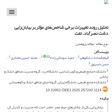
Toggle
vigation
تحلیل روند تغییرات برخی شاخص‌های مؤثر بر بیابان‌زایی
دشت نصرآباد، تفت
نوع مقاله : مقاله پژوهشی
نویسندگان
1
1
1
الهام السادات شکوهی
حمید سودائی زاده
محمد حسین مختاری
2
حسن خسروی
1
دانشکده منابع طبیعی و کویرشناسی، دانشگاه یزد، گروه مدیریت مناطق خشک و
بیابانی
2
دانشکده منابع طبیعی، دانشگاه تهران، گروه احیای مناطق خشک و کوهستانی
‎10.22052/DEEJ.2025.257242.1114
چکیده
بیابان‌زایی یکی از چالش‌های مهم عصر حاضر است که مدیریت و کنترل آن