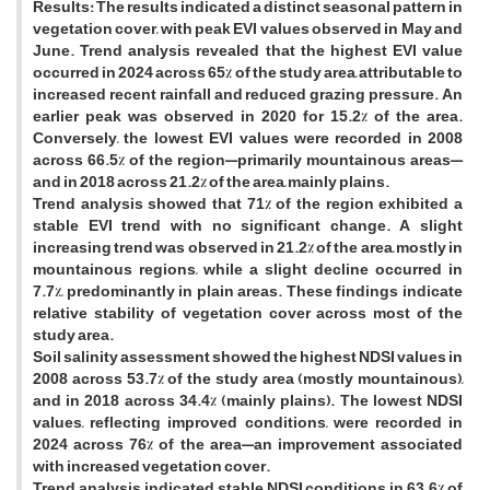
Results: The results indicated a distinct seasonal pattern in
vegetation cover, with peak EVI values observed in May and
June. Trend analysis revealed that the highest EVI value
occurred in 2024 across 65% of the study area, attributable to
increased recent rainfall and reduced grazing pressure. An
earlier peak was observed in 2020 for 15.2% of the area.
Conversely, the lowest EVI values were recorded in 2008
across 66.5% of the region—primarily mountainous areas—
and in 2018 across 21.2% of the area, mainly plains.
Trend analysis showed that 71% of the region exhibited a
stable EVI trend with no significant change. A slight
increasing trend was observed in 21.2% of the area, mostly in
mountainous regions, while a slight decline occurred in
7.7%, predominantly in plain areas. These findings indicate
relative stability of vegetation cover across most of the
study area.
Soil salinity assessment showed the highest NDSI values in
2008 across 53.7% of the study area (mostly mountainous),
and in 2018 across 34.4% (mainly plains). The lowest NDSI
values, reflecting improved conditions, were recorded in
2024 across 76% of the area—an improvement associated
with increased vegetation cover.
Trend analysis indicated stable NDSI conditions in 63.6% of