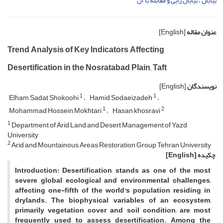
بیابان ، بیابان زایی و مقابله با آن
عنوان مقاله
[English]
Trend Analysis of Key Indicators Affecting
Desertification in the Nosratabad Plain, Taft
نویسندگان
[English]
1
1
Elham Sadat Shokoohi
Hamid Sodaeizadeh
1
2
Mohammad Hossein Mokhtari
Hasan khosravi
1
Department of Arid Land and Desert Management of Yazd
University
2
Arid and Mountainous Areas Restoration Group Tehran University
چکیده
[English]
Introduction: Desertification stands as one of the most
severe global ecological and environmental challenges,
affecting one-fifth of the world's population residing in
drylands. The biophysical variables of an ecosystem,
primarily vegetation cover and soil condition, are most
frequently used to assess desertification. Among the