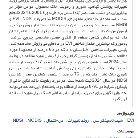
نیاز به پایش و ارزیابی این پدیده دارد. این پژوهش با هدف بررسی روند
تغییرات پوشش گیاهی، شوری و رطوبت خاک به‌عنوان عوامل مؤثر بر
بیابان‌زایی در دشت تفت نصرآباد استان یزد طی دورۀ 2001 تا 2024 انجام
شد. با استفاده از داده‌های ماهواره‌ای MODIS شاخص‌هایEVI ، NDSI و
NMDI محاسبه شد و تغییرات این پارامترهابا استفاده از روش ترکیبی
آزمون من-کندال و شیب تیل-سن، مورد تحلیل قرار گرفت. نتایج نشان
داد که پوشش گیاهی منطقه از الگوی فصلی مشخصی پیروی می‌کند،
به‌طوری‌که بیشترین مقدار شاخص EVI در ماه‌های می و ژوئن مشاهده شد.
پایش تغییرات شاخص EVI نشان داد که در 65 درصد از محدودۀ مورد
مطالعه، بیشترین مقدار پوشش ‌گیاهی در بازۀ زمانی مورد مطالعه مربوط به
سال 2024 است. همچنین این نتایج نشان داد که در 7/7 درصد از منطقه
(عمدتاً نواحی دشتی) کاهش جزئی پوشش گیاهی مشاهده شد. بررسی
شوری خاک نشان داد که در 76 درصد از منطقه، کمترین مقدار شاخص
NDSI در سال 2024 ثبت شده است. در مورد رطوبت خاک، نتایج حاکی از
پایداری شرایط در 8/91 درصد از منطقه بود. یافته‌های این مطالعه می‌تواند
به‌عنوان الگویی برای مدیریت پایدار سایر مناطق خشک ایران مورد استفاده
قرار گیرد.
کلیدواژه‌ها
EVI
شیب تخمینگر سن
روند تغییرات
من-کندال
MODIS
NDSI
موضوعات