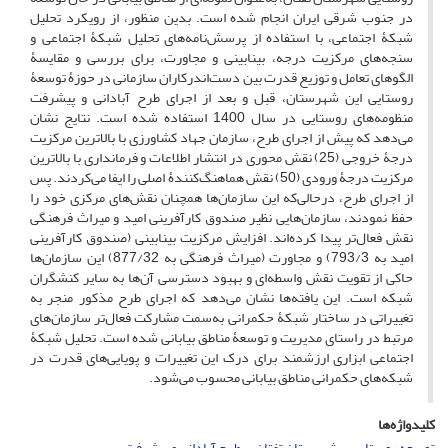
در جنوب شرقی ایران انجام شده است. بدین منظور، از رویکرد تحلیل
شبکۀ اجتماعی، با استفاده از پرسش‌نامه‌های تحلیل شبکۀ اجتماعی و
سنجه‌های مرکزیت درجه، بینابینی و مجاورت، برای بررسی و مقایسۀ
الگوهای تعامل و توزیع قدرت بین دست‌اندرکاران سازمانی در حوزۀ توسعۀ
روستایی این شهرستان، قبل و بعد از اجرای طرح آبادانی و پیشرفت
منظومه‌های روستایی در سال 1400 استفاده شده است. نتایج نشان
می‌دهد که پیش از اجرای طرح، سازمان جهاد کشاورزی با بالاترین مرکزیت
درجۀ خروجی (25) نقش محوری در انتشار اطلاعات و فرمانداری با بالاترین
مرکزیت درجۀ ورودی (50) نقش هماهنگ‌کنندۀ اصلی را ایفا می‌کردند. پس
از اجرای طرح، درحالی‌که این سازمان‌ها همچنان نقش‌های مرکزی خود را
حفظ نمودند، سازمان‌هایی نظیر صندوق کارآفرینی امید و میراث ‌فرهنگی
نقش فعال‌تر پیدا کرده‌اند. افزایش مرکزیت بینابینی (صندوق کارآفرینی
امید به 793/3) و مجاورت (میراث ‌فرهنگی به 877/32) این سازمان‌ها
حاکی از تقویت نقش واسطه‌ای و بهبود دسترسی آن‌ها به سایر کنشگران
شبکه است. این یافته‌ها نشان می‌دهد که اجرای طرح مذکور منجر به
تغییراتی در ساختار شبکۀ حکمرانی به‌سمت مشارکت فعال‌تر سازمان‌های
مرتبط در راستای مدیریت و توسعۀ مناطق بیابانی شده است. تحلیل شبکۀ
اجتماعی ابزاری ارزشمند برای درک این تغییرات و پویایی‌های قدرت در
شبکه‌های حکمرانی مناطق بیابانی محسوب می‌شود.
کلیدواژه‌ها
توسعه روستایی
شهرستان تفتان
طرح آبادانی و پیشرفت