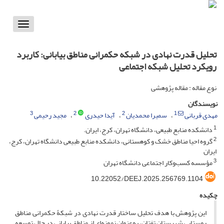
Toggle
vigation
تحلیل قدرت نهادی در شبکه حکمرانی مناطق بیابانی: کاربرد
رویکرد تحلیل شبکه اجتماعی
نوع مقاله : مقاله پژوهشی
نویسندگان
3
2
2
1
مهدی قربانی
سمیرا محمدیان
آیدا حیدری
مجید رحیمی
1
دانشکده منابع طبیعی، دانشگاه تهران، کرج، ایران.
2
گروه احیا مناطق خشک و کوهستانی، دانشکده منابع طبیعی دانشگاه تهران، کرج،
ایران
3
مؤسسه کسب‌و‌کار اجتماعی دانشگاه تهران
‎10.22052/DEEJ.2025.256769.1104
چکیده
این پژوهش با هدف تحلیل ساختار قدرت نهادی در شبکۀ حکمرانی مناطق
روستایی شهرستان تفتان، به‌عنوان نمونه‌ای از مناطق بیابانی در حال توسعه