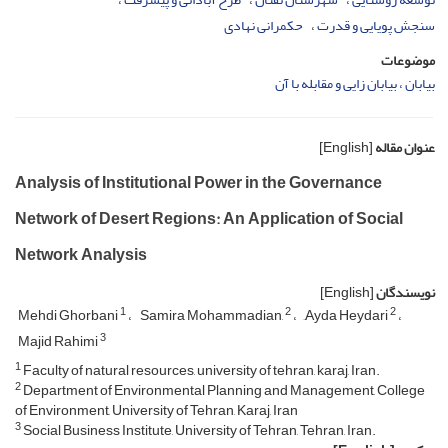
سنجش پویایی و قدرت
حکمرانی نهادی
موضوعات
بیابان ، بیابان زایی و مقابله با آن
عنوان مقاله
[English]
Analysis of Institutional Power in the Governance
Network of Desert Regions: An Application of Social
Network Analysis
نویسندگان
[English]
1
2
2
Mehdi Ghorbani
Samira Mohammadian,
َAyda Heydari
3
Majid Rahimi
1
Faculty of natural resources, university of tehran, karaj, Iran.
2
Department of Environmental Planning and Management, College
of Environment, University of Tehran, Karaj, Iran
3
Social Business Institute, University of Tehran, Tehran, Iran.