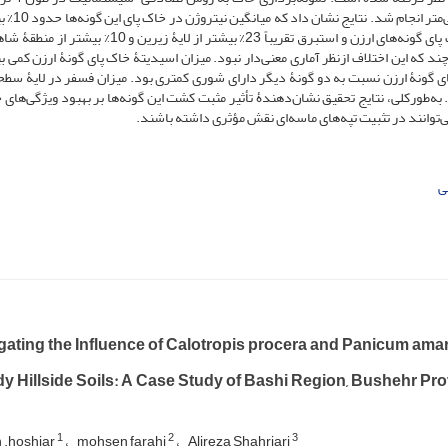
500 متری با فاصلۀ 250 متر و در دو عمق ۰
منطقۀ شاهد بود. همچنین، درصد مواد آلی در لایۀ سطحی خاک پای گونه‌های ارزن و استبرق تقریباً 23% بیشتر از لایۀ
ند که این اختلاف ازنظر آماری معنی‌دار نبود. میزان اسیدیتۀ خاک پای گونۀ ارزن کمی بی
 پای گونۀ ارزن نسبت به دو گونۀ دیگر دارای شوری کمتری بود. میزان فسفر در لایۀ سط
به‌طورکلی، نتایج تحقیق نشان‌دهندۀ تأثیر مثبت کشت این گونه‌ها بر بهبود ویژگی‌های 
ی‌توانند در تثبیت تپه‌های ماسه‌ای نقش مؤثری داشته باشند.
ی
igating the Influence of Calotropis procera and Panicum ama
y Hillside Soils: A Case Study of Bashi Region, Bushehr Pr
1
2
3
 .hoshiar
mohsen farahi
Alireza Shahriari