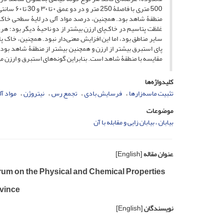
غلظت پتاسیم در خاک‌پای ارزن بیشتر از دو ناحیۀ دیگر بود؛ هرچ
سایر مناطق بود، اما این افزایش معنی‌دار نبود. همچنین، خاک
پای استبرق بیشتر از ارزن و همچنین بیشتر از منطقۀ شاهد بود. 
مقایسه با منطقۀ شاهد است. بنابراین گونه‌های استبرق و ارزن م
کلیدواژه‌ها
تثبیت ماسه‌زارها
فرسایش بادی
تجمع رس
نیتروژن
مواد آل
موضوعات
بیابان ، بیابان زایی و مقابله با آن
عنوان مقاله
[English]
rum on the Physical and Chemical Properties
ovince
نویسندگان
[English]