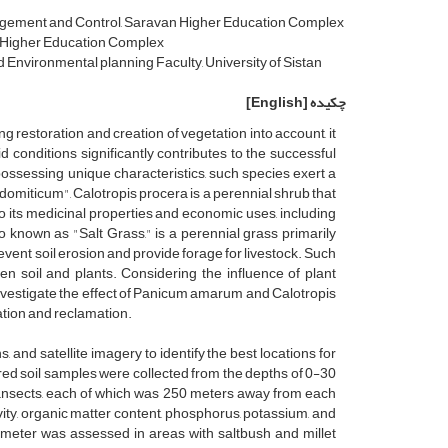
nagement and Control, Saravan Higher Education Complex
n Higher Education Complex
nvironmental planning Faculty, University of Sistan
چکیده
[English]
 restoration and creation of vegetation into account, it
d conditions significantly contributes to the successful
 possessing unique characteristics, such species exert a
miticum", Calotropis procera is a perennial shrub that
to its medicinal properties and economic uses, including
 known as "Salt Grass," is a perennial grass primarily
event soil erosion and provide forage for livestock. Such
een soil and plants. Considering the influence of plant
 investigate the effect of Panicum amarum and Calotropis
ation and reclamation.
and satellite imagery to identify the best locations for
red soil samples were collected from the depths of 0-30
nsects, each of which was 250 meters away from each
ctivity, organic matter content, phosphorus, potassium, and
ameter was assessed in areas with saltbush and millet