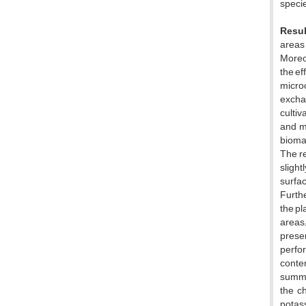
specie
Resul
areas 
Moreov
the ef
microo
exchan
cultiv
and m
biomas
The re
slight
surfa
Furthe
the pl
areas;
presen
perfor
conten
summar
the ch
potass