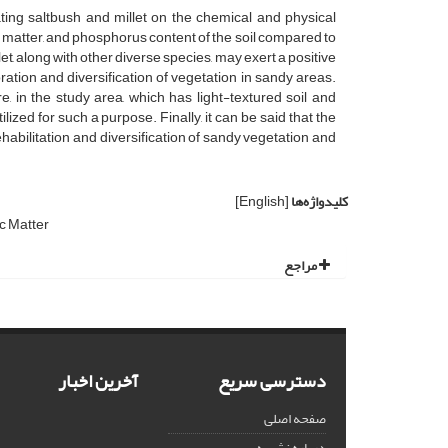
vating saltbush and millet on the chemical and physical
ic matter, and phosphorus content of the soil compared to
let, along with other diverse species, may exert a positive
ration and diversification of vegetation in sandy areas.
, in the study area, which has light-textured soil and
lized for such a purpose. Finally, it can be said that the
habilitation and diversification of sandy vegetation and
کلیدواژه‌ها
[English]
c Matter
مراجع
دسترسی سریع
آخرین اخبار
صفحه اصلی
درباره نشریه