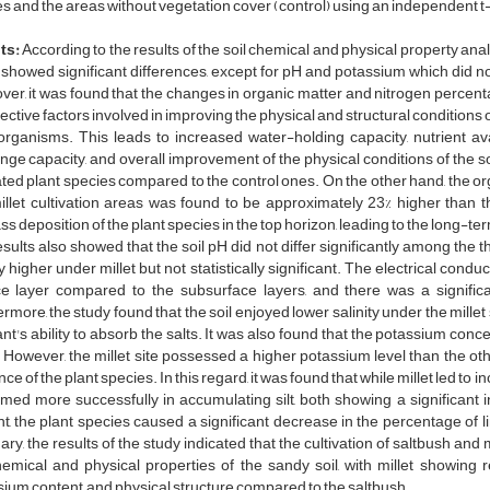
s and the areas without vegetation cover (control) using an independent t
ts:
According to the results of the soil chemical and physical property analy
showed significant differences, except for pH and potassium which did not
er, it was found that the changes in organic matter and nitrogen percent
fective factors involved in improving the physical and structural conditions of 
rganisms. This leads to increased water-holding capacity, nutrient availa
ge capacity, and overall improvement of the physical conditions of the soi
ated plant species compared to the control ones. On the other hand, the org
illet cultivation areas was found to be approximately 23% higher than 
s deposition of the plant species in the top horizon, leading to the long-te
sults also showed that the soil pH did not differ significantly among the th
ly higher under millet but not statistically significant. The electrical cond
ce layer compared to the subsurface layers, and there was a signific
rmore, the study found that the soil enjoyed lower salinity under the millet
ant's ability to absorb the salts. It was also found that the potassium conc
 However, the millet site possessed a higher potassium level than the oth
ce of the plant species. In this regard, it was found that while millet led to
med more successfully in accumulating silt, both showing a significant 
t, the plant species caused a significant decrease in the percentage of l
y, the results of the study indicated that the cultivation of saltbush and m
emical and physical properties of the sandy soil, with millet showing re
ium content, and physical structure compared to the saltbush.