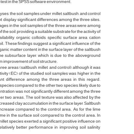
-test in the SPSS software environment.
ses, the soil samples under millet, saltbush, and control
 display significant differences among the three sites.
ages in the soil samples of the three areas were among
the soil, providing a suitable substrate for the activity of
bility, organic colloids, specific surface area, cation
l. These findings suggest a significant influence of the
anic matter content in the surface layer of the saltbush
the subsurface layer, which is due to the aboveground
rm improvement of soil structure.
ree areas (saltbush, millet, and control), although it was
uctivity (EC) of the studied soil samples was higher in the
ant difference among the three areas in this regard.
 species compared to the other two species, likely due to
entration was not significantly different among the three
er two areas. The soil texture was also affected by the
 increased clay accumulation in the surface layer, Saltbush
increase compared to the control area. As for the lime
ime in the surface soil compared to the control area. In
illet species exerted a significant positive influence on
latively better performance in improving soil salinity,