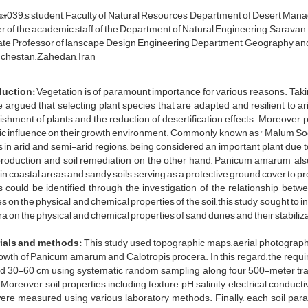
#039;s student, Faculty of Natural Resources, Department of Desert Ma
of the academic staff of the Department of Natural Engineering, Sarava
te Professor of lanscape Design Engineering Department, Geography and E
chestan, Zahedan, Iran
duction:
Vegetation is of paramount importance for various reasons. Taking
 argued that selecting plant species that are adapted and resilient to ari
ishment of plants and the reduction of desertification effects. Moreover,
ic influence on their growth environment. Commonly known as "Malum Sodo
s in arid and semi-arid regions, being considered an important plant due 
production and soil remediation on the other hand, Panicum amarum, also
in coastal areas and sandy soils, serving as a protective ground cover to pr
s could be identified through the investigation of the relationship betw
s on the physical and chemical properties of the soil, this study sought to
a on the physical and chemical properties of sand dunes and their stabiliz
ials and methods:
This study used topographic maps, aerial photographs, 
owth of Panicum amarum and Calotropis procera. In this regard, the requi
d 30-60 cm using systematic random sampling along four 500-meter tra
 Moreover, soil properties, including texture, pH, salinity, electrical condu
were measured using various laboratory methods. Finally, each soil par