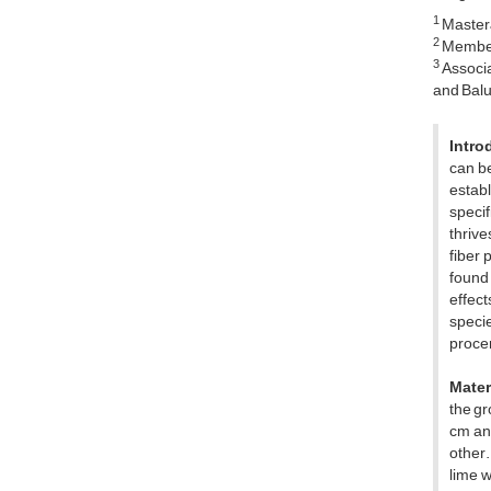
1
Master&
2
Member 
3
Associa
and Balu
Intro
can be
establ
specif
thrive
fiber 
found 
effect
specie
procer
Mater
the gr
cm an
other.
lime 