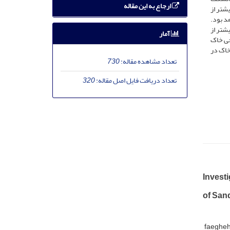
ارجاع به این مقاله
 تا ۳۰ و 30 تا ۶۰ سانتی‌متر انجام شد. نتایج نشان داد که میانگین نیتروژن در خاک پای این گونه‌ها حدود 10% بیشتر از
 زیرین و 10% بیشتر از منطقۀ شاهد بود.
شتر از
آمار
حی خاک
خاک در
تعداد مشاهده مقاله:
730
تعداد دریافت فایل اصل مقاله:
320
Invest
of Sand
faegheh