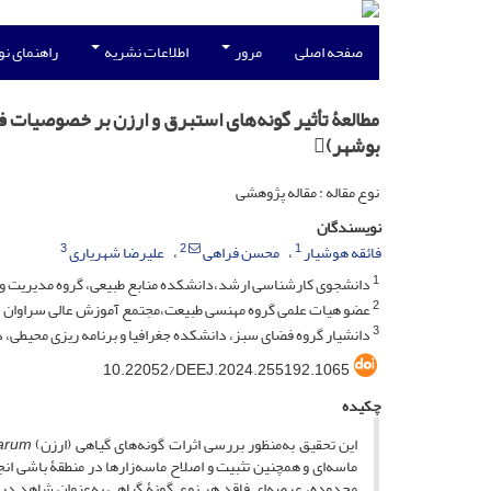
صفحه اصلی
مرور
اطلاعات نشریه
راهنمای ن
مطالعۀ تأثیر گونه‌های استبرق و ارزن بر خصوصیات ف
بوشهر)
نوع مقاله : مقاله پژوهشی
نویسندگان
3
2
1
فائقه هوشیار
محسن فراهی
علیرضا شهریاری
1
دانشجوی کارشناسی ارشد،دانشکده منابع طبیعی، گروه مدیریت و 
2
عضو هیات علمی گروه مهنسی طبیعت،مجتمع آموزش عالی سراوان
3
دانشیار گروه فضای سبز، دانشکده جغرافیا و برنامه ریزی محیطی،
‎10.22052/DEEJ.2024.255192.1065
چکیده
این تحقیق به‌منظور بررسی اثرات گونه‌های گیاهی (ارزن)
arum
ماسه‌ای و همچنین تثبیت و اصلاح ماسه‌زارها در منطقۀ باشی ا