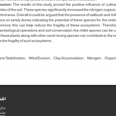
usion:
The results of this study proved the positive influence of culti
ties of the soil. These species significantly increased the nitrogen, organ
ntrol area. Overall, it could be argued that the presence of saltbush and mil
nce on sandy dunes, indicating the potential of these species for the resto
rmore, this can help reduce the fragility of these ecosystems. Therefore
es biological operations and soil conservation, the millet species can be uti
 these plants along with other sand-loving species can contribute to the re
 the fragility of such ecosystems.
ne Stabilization
Wind Erosion
Clay Accumulation
Nitrogen
Organi
اشت
برای
مشت