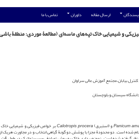
ویسندگان
ارسال مقاله
داوران
تماس با ما
یزیکی و شیمیایی خاک تپه‌های ماسه‌ای (مطالعۀ موردی: منطقۀ باشی
کنترل بیابان،مجتمع آموزش عالی سراوان
 دانشگاه سیستان و بلوچستان
Panicum am
و (استبرق)
procera
Calotropis
بر خواص فیزیکی و شیمیایی خاک ت
نجام شده است. دو محدودۀ مجزا با پوشش دو گونۀ گیاهی انتخاب و در مجاورت هریک از 
محدوده، عرصه‌ای فاقد هر نوع گونۀ گی