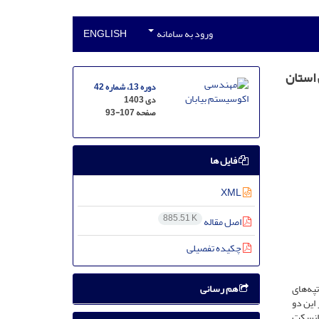
ورود به سامانه
ENGLISH
 استان
دوره 13، شماره 42
دی 1403
صفحه
93-107
فایل ها
XML
885.51 K
اصل مقاله
چکیده تفصیلی
هم رسانی
په‌های
این دو
اهی به‌عنوان شاهد در نظر گرفته شده است. نمونه‌برداری خاک به روش تصادفی-سیستماتیک در طول 4 ترانسکت