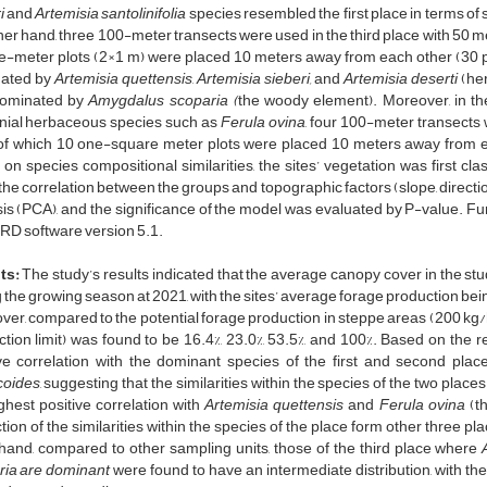
i
and
Artemisia santolinifolia
species resembled the first place in terms o
her hand, three 100-meter transects were used in the third place with 50 m
-meter plots (2×1 m) were placed 10 meters away from each other (30 plot
ated by
Artemisia quettensis
,
Artemisia sieberi,
and
Artemisia deserti
(her
ominated by
Amygdalus scoparia (
the woody element). Moreover, in t
nial herbaceous species such as
Ferula ovina
, four 100-meter transects
f which 10 one-square meter plots were placed 10 meters away from each
on species compositional similarities, the sites’ vegetation was first cl
the correlation between the groups and topographic factors (slope, directi
is (PCA), and the significance of the model was evaluated by P-value. Fu
RD software version 5.1.
ts:
The study’s results indicated that the average canopy cover in the studi
 the growing season at 2021, with the sites’ average forage production bei
er, compared to the potential forage production in steppe areas (200 kg/ha
tion limit) was found to be 16.4%, 23.0%, 53.5%, and 100%. Based on the resu
ve correlation with the dominant species of the first and second places
icoides
, suggesting that the similarities within the species of the two pla
ghest positive correlation with
Artemisia quettensis
and
Ferula ovina
(th
ction of the similarities within the species of the place form other three p
hand, compared to other sampling units, those of the third place where
ria are dominant
were found to have an intermediate distribution, with the