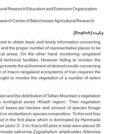
ltural Research Education and Extension Organization
earch Center of Balochestan, Agricultural Research
چکیده
[English]
ed to obtain basic and timely information concerning
ce and the proper number of representative places to be
ical areas. On the other hand, monitoring rangeland
technical facilities. However, failing to monitor the
n prevents the achivement of desired results concerning
n of macro rangeland ecosystems of Iran requires the
sought to monitor the vegetation of a number of select
egion and the distribution of Taftan Mountain’s vegetation
s ecological zones (Khash region). Then, vegetation
r of bases per hectare, and amount of species forage
on similarities in species composition. To this end, four
 in the first place, which is dominated by
Hammada
 plots (2× 2 m), that is 60 plots in total, were placed 30
mada salicornia
,
Zygophyllum atriplicoides
,
Artemisia