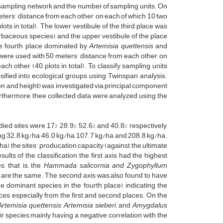
f sampling network and the number of sampling units. On
eters’ distance from each other, on each of which 10 two
s in total). The lower vestibule of the third place was
baceous species), and the upper vestibule of the place
he fourth place dominated by
Artemisia quettensis
and
 were used with 50 meters’ distance from each other, on
 other (40 plots in total). To classify sampling units
assified into ecological groups using Twinspan analysis.
on, and height) was investigated via principal component
rthermore, thee collected data were analyzed using the
ed sites were 17%, 28.9%, 52.6%, and 40.8%, respectively,
ng 32.8 kg/ha, 46.0 kg/ha, 107.7 kg/ha, and 208.8 kg/ha.
), the sites’ producation capacity (against the ultimate
lts of the classification, the first axis had the highest
, that is, the
Hammada salicornia
and Zygophyllum
ces are the same. The second axis was also found to have
e dominant species in the fourth place), indicating the
laces, especially from the first and second places. On the
Artemisia quettensis
,
Artemisia sieberi,
and
Amygdalus
ir species mainly having a negative correlation with the