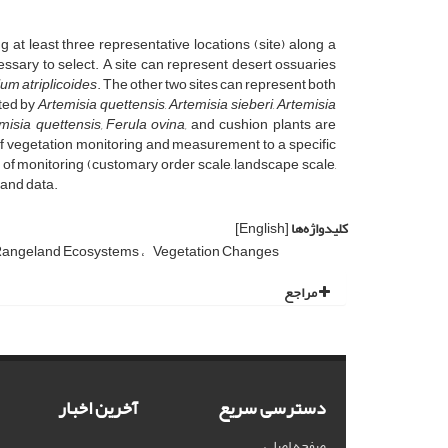
ng at least three representative locations (site) along a
cessary to select. A site can represent desert ossuaries
um atriplicoides
. The other two sites can represent both
ted by
Artemisia quettensis
,
Artemisia sieberi
,
Artemisia
misia quettensis,
Ferula ovina,
and cushion plants are
 of vegetation monitoring and measurement to a specific
s of monitoring (customary order scale, landscape scale,
 and data.
کلیدواژه‌ها
[English]
angeland Ecosystems
Vegetation Changes
مراجع
دسترسی سریع
آخرین اخبار
صفحه اصلی