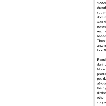
sieber
the ot
square
domin
was d
peren
each o
based 
Then, 
analys
Pc-OI
Resul
during
Moreov
produc
positi
atripl
the hi
distin
other 
scopa