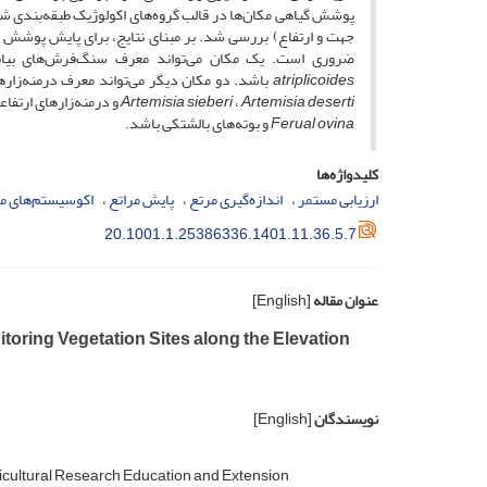
جهت و ارتفاع) بررسی شد. بر مبنای نتایج، برای پایش پوشش گ
ضروری است. یک مکان می‌‌تواند معرف سنگ‌فرش‌‌های‌ ‌بیابانی (دامنۀ ارتفا
atriplicoides
باشد. دو مکان دیگر می‌‌تواند معرف درمنه‌‌زارهای ارتفاعات میانی (
Artemisia deserti
،
Artemisia sieberi
و درمنه‌‌زارهای ارتفاعات بالاتر 
Ferual ovina
و بوته‌‌های بالشتکی باشد.
کلیدواژه‌ها
ارزیابی مستمر
اندازه‌‌گیری مرتع
پایش مراتع
اکوسیستم‌‌های م
20.1001.1.25386336.1401.11.36.5.7
عنوان مقاله
[English]
toring Vegetation Sites along the Elevation
نویسندگان
[English]
icultural Research Education and Extension