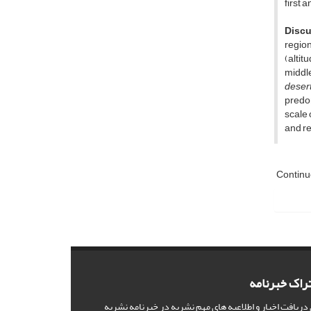
first 
Disc
region
(alti
middl
desert
predom
scale 
and re
Contin
راک خبرنامه
 دریافت اخبار و اطلاعیه های مهم نشریه در خبرنامه نشریه