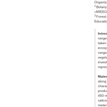
Organiza
2
Botany 
(AREEO),
3
Forest 
Educatio
Intro
rangel
taken
ecosy
rangel
veget
invest
repres
Mater
along
chara
produc
450-m
salico
meter