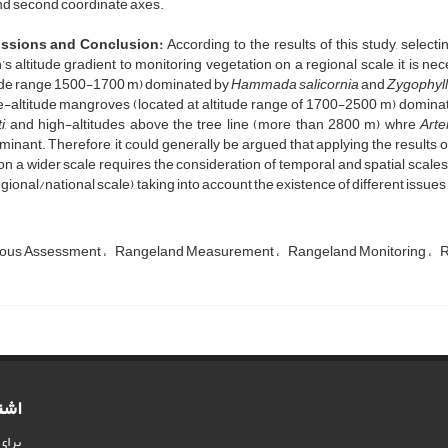
and second coordinate axes.
ussions
and
Conclusion
:
According to the results of this study, selecti
’s altitude gradient to monitoring vegetation on a regional scale, it is ne
tude range 1500-1700 m) dominated by
Hammada salicornia
and
Zygophyll
e-altitude mangroves (located at altitude range of 1700-2500 m) domina
i
, and high-altitudes above the tree line (more than 2800 m) whre
Arte
inant. Therefore, it could generally be argued that applying the results
on a wider scale requires the consideration of temporal and spatial scale
gional/national scale), taking into account the existence of different issues
uous Assessment
Rangeland Measurement
Rangeland Monitoring
R
اشت
برای