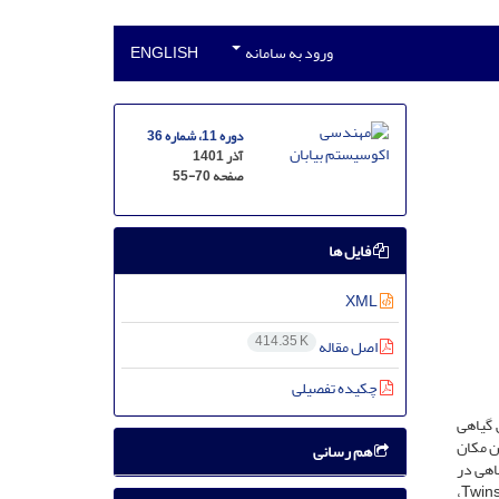
ورود به سامانه
ENGLISH
دوره 11، شماره 36
آذر 1401
صفحه
55-70
فایل ها
XML
414.35 K
اصل مقاله
چکیده تفصیلی
 گیاهی
ن مکان
هم رسانی
اهی در
هریک از آن‌ها، اندازه‌‌گیری و واحدهای نمونه‌‌برداری بر اساس تشابهات گونه‌‌ای، رسته‌‌بندی شد. برای رسته‌‌بندی واحدها، ابتدا با استفاده از تجزیۀ Twinspan،