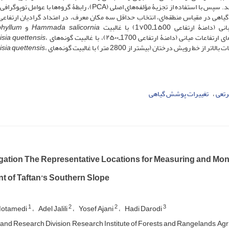
پوشش گیاهی مکان‌‌ها در قالب گرو‌‌ه‌‌های ‌‌اکولوژیک طبقه‌‌‌بندی شد. سپس با استفاده از تجزیۀ مؤلفه‌‌های اصلی (PCA)، رابطۀ گروه‌‌ه
یاهی در مقیاس منطقه‌‌ای، انتخاب حداقل سه مکان معرف، در امتداد گرادیان ارتفاعی
عی 1۵00ـ1۷00) با غالبیت
Hammada salicornia
و
hyllum
دامنۀ ارتفاعی 1700ـ۲۵۰۰)، با غالبیت گونه‌‌های
،
sia quettensis
از خط رویش درختان (بیشتر از 2800 متر) با غالبیت گونه‌‌های
،
sia quettensis
رتعی
تغییرات پوشش گیاهی
gation The Representative Locations for Measuring and Moni
t of Taftan’s Southern Slope
1
2
2
3
Motamedi
Adel Jalili
Yosef Ajani
Hadi Darodi
nd Research Division, Research Institute of Forests and Rangelands, Agr