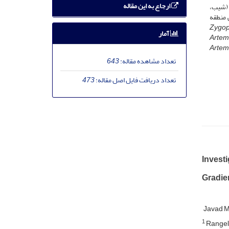
ارجاع به این مقاله
ا با عوامل توپوگرافی (شیب،
 منطقه
Zygop
آمار
Artemi
Artemi
تعداد مشاهده مقاله:
643
تعداد دریافت فایل اصل مقاله:
473
Investi
Gradien
Javad 
1
Rangela