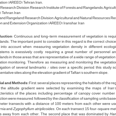
tion (AREEO), Tehran, Iran;
Research Division, Research Institute of Forests and Rangelands, Agricu
 Tehran, Iran
and Rangeland Research Division, Agricultural and Natural Resources Res
n and Extension Organization (AREEO), Iranshar, Iran
duction
: Continuous and long-term measurement of vegetation is requir
ands. The important point to consider in this regard is the correct choi
 into account when measuring vegetation density in different ecolog
stems is exessively costly, requiring a great number of personnel and 
ands in those areas that are representative of a wide range of vegetatio
ation monitoring. Therefore, as measuring and monitoring the vegetatio
igation of several landmarks / sites over a specific period, this study 
entative sites along the elevation gradient of Taftan’s southern slope.
ial and Methods
:
First, several places representing the habitats of the r
 the altitude gradient were selected by examining the maps of Iran’
cteristics of the places, including percentage of canopy cover, numbe
tion were measured, followed by the classification of sampling units based 
eter transects with a distance of 100 meters from each other were used
rnia
and
Zygophyllum atriplicoides
. On each transect, 15 four-square meter
s away from each other. The second place that was dominated by
Ham