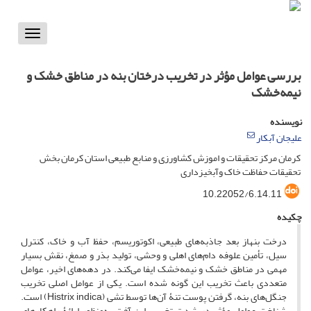
Toggle
vigation
بررسی عوامل مؤثر در تخریب درختان بنه در مناطق خشک و
نیمه‌خشک
نویسنده
علیجان آبکار
کرمان مرکز تحقیقات و اموزش کشاورزی و منابع طبیعی استان کرمان بخش
تحقیقات حفاظت خاک وآبخیزداری
10.22052/6.14.11
چکیده
درخت بنهاز بعد جاذبه‌های طبیعی، اکوتوریسم، حفظ آب‌ و خاک، کنترل
سیل، تأمین علوفه دام‌های اهلی و وحشی، تولید بذر و صمغ، نقش بسیار
مهمی در مناطق خشک و نیمه‌خشک ایفا می‌کند. در دهه‌های اخیر، عوامل
متعددی باعث تخریب این ‌گونه شده است. یکی از عوامل اصلی تخریب
جنگل‌های بنه، گرفتن پوست تنۀ آن‌ها توسط تشی (Histrix indica) است.
شناخت عوامل مؤثر در شدت تخریب این آفت به‌منظور ارائۀ راهکارهای