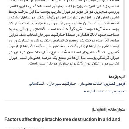
مناسب و علمی، امری ضروری و اجتناب‌ناپذیر است. هدف از تحقیق حاضر،
بررسی مهم‌ترین عوامل مؤثر در میزان تخریب پوست تنۀ این درخت توسط
تشی و نقش آن در افزایش خطر انقراض این‌ گونۀ جنگلی در مناطق خشک و
نیمه‌خشک است. بدین منظور، پس از بررسی بنه‌زارهای تحت خطر که
پوست تنۀ آن‌ها توسط تشی گرفته‌ شده است. قطعه‌‌ای از جنگل‌ بنه به
مساحت حدود 200 هکتار در منطقۀ چهارگنبد سیرجان انتخاب شد. در این
قطعه، 50 اصله درخت بنه به‌صورت تصادفی انتخاب شد و خسارت وارده
توسط تشی به آن‌ها ارزیابی گردید. به‌منظور مقایسۀ میانگین‌ها از آزمون
کمترین اختلاف معنی‌دار استفاده شد. نتایج نشان داد سن درختان در
میزان گرفتگی پوست تنۀ آن‌ها در سطح یک درصد معنی‌دار است. میزان
تخریب در درختان جوان 2/5 برابر بیش از درختان مسن است.
کلیدواژه‌ها
آزمون کمترین اختلاف معنی‌دار
چهارگنبد سیرجان
خشکسالی
تخریب پوست تنه
قطر تنه
عنوان مقاله
[English]
Factors affecting pistachio tree destruction in arid and