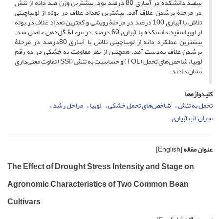
سفید دانشکده در آبیاری 80‌ درصد بود. بیشترین وزن صد دانه از تنش
در مرحلۀ پرشدن غلاف آمد. بیشترین تعداد غلاف در بوته از لوبیاچیتی
تلاش با آبیاری 100‌ درصد در مرحلۀ رویشی و کمترین تعداد غلاف در بوته
از لوبیاسفید دانشکده با آبیاری 60‌ درصد در مرحلۀ گل‌دهی حاصل شد.
بیشترین عملکرد دانه از لوبیاچیتی تلاش با آبیاری 80‌درصد در مرحلۀ
پرشدن غلاف به‌دست آمد. همچنین از نظر مقاومت به خشکی در دو رقم
لوبیا، شاخص‌های تحمل (TOL) و حساسیت به تنش (SSI) تفاوت معنی‌داری
نشان دادند.
کلیدواژه‌ها
تحمل به تنش
شاخص‌های تحمل خشکی
لوبیا
مراحل رشد
میزان آب آبیاری
عنوان مقاله
[English]
The Effect of Drought Stress Intensity and Stage on
Agronomic Characteristics of Two Common Bean
Cultivars