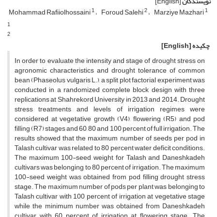
نویسندگان
[English]
1
2
1
Mohammad Rafiiolhossaini
Foroud Salehi
Marziye Mazhari
1
2
چکیده
[English]
In order to evaluate the intensity and stage of drought stress on
agronomic characteristics and drought tolerance of common
bean (Phaseolus vulgaris L.), a split plot factorial experiment was
conducted in a randomized complete block design with three
replications at Shahrekord University in 2013 and 2014. Drought
stress treatments and levels of irrigation regimes were
considered at vegetative growth (V4), flowering (R5) and pod
filling (R7) stages and 60, 80 and 100 percent of full irrigation. The
results showed that the maximum number of seeds per pod in
Talash cultivar was related to 80 percent water deficit conditions.
The maximum 100-seed weight for Talash and Daneshkadeh
cultivars was belonging to 80 percent of irrigation. The maximum
100-seed weight was obtained from pod filling drought stress
stage. The maximum number of pods per plant was belonging to
Talash cultivar with 100 percent of irrigation at vegetative stage
while the minimum number was obtained from Daneshkadeh
cultivar with 60 percent of irrigation at flowering stage. The