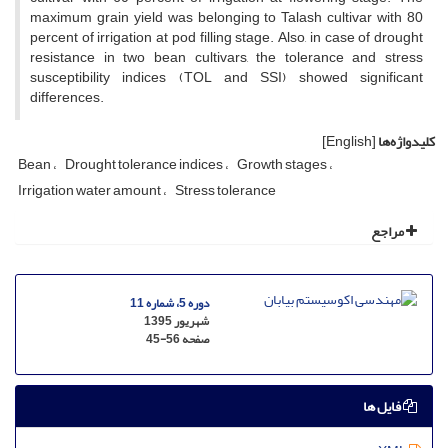
maximum grain yield was belonging to Talash cultivar with 80
percent of irrigation at pod filling stage. Also, in case of drought
resistance in two bean cultivars, the tolerance and stress
susceptibility indices (TOL and SSI) showed significant
differences.
کلیدواژه‌ها
[English]
Bean
Drought tolerance indices
Growth stages
Irrigation water amount
Stress tolerance
مراجع
دوره 5، شماره 11
شهریور 1395
صفحه
45-56
فایل ها