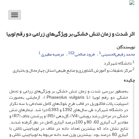
Toggle
vigation
اثر شدت و زمان تنش خشکی بر ویژگی‌های زراعی دو رقم لوبیا
نویسندگان
1
2
1
محمد رفیعی‌الحسینی
فرود صالحی
مرضیه مظهری
1
دانشگاه شهرکرد
2
مرکز تحقیقات و آموزش کشاورزی و منابع طبیعی استان چهارمحال و بختیاری
چکیده
به‌منظور بررسی شدت و زمان تنش خشکی بر ویژگی‌های زراعی و تحمل
خشکی دو رقم لوبیا (Phaseolus vulgaris L.)، آزمایشی به‌صورت
اسپیلیت پلات فاکتوریل در قالب طرح بلوک‌های کامل تصادفی با سه تکرار
در دانشگاه شهرکرد طی سال‌های 1392 و 1393اجرا شد. تیمارهای تنش
خشکی در مراحل رشد رویشی (V4)، گل‌دهی (R5) و پرشدن غلاف (R7) و
مقادیر آب آبیاری 60، 80 و 100‌درصد آبیاری کامل در نظر گرفته شدند.
نتایج نشان داد که بیشترین تعداد دانه در غلاف در لوبیاچیتی تلاش با
‌آبیاری 80 ‌درصد بود. بیشترین وزن صد دانه مربوط به لوبیاچیتی تلاش و