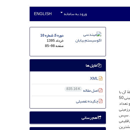
ورود به سامانه
ENGLISH
دوره 5، شماره 10
خرداد 1395
صفحه
85-98
فایل ها
XML
835.16 K
اصل مقاله
 آن با
خشکسالی است. در این پژوهش متغیرهای تبخیر، دما، بارندگی از داده‌های اقلیمی و از داده‌های هیدرولوژیکی دبی و همچنین داده‌های عمق آب زیرزمینی 50
چکیده تفصیلی
ا شاخص SPI، طولانی‌ترین دوره و تعداد
، تبخیر، دبی و عمق آب زیرزمینی
ی است. سپس
هم رسانی
ای اقلیمی
(متغیر مستقل) در مقیاس 48 ماهه بود که بیشترین