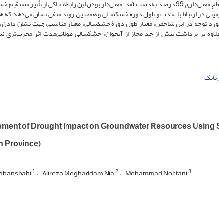
ضرایب همبستگی و تبیین به ترتیب برابر با 0/439 و 0/51 در سطح معنی‌داری 99 درصد به‌دست آمد. معنی‌دار بودن این رابطه حاکی از تأثیر م
مینی در ارتباط با شدت و طول دورۀ خشکسالی و همچنین روند منفی نشان می‌دهد که
ی مورد توجه در این شاخص، معیار طول دورۀ خشکسالی، معیار مناسبی جهت نشان دادن
 بر برداشت بیش از حد مجاز از آبخوان، خشکسالی طولانی‌مدت اثر مخرب‌تری ن
بابک
ment of Drought Impact on Groundwater Resources Using SP
 Province)
1
2
3
Jahanshahi
Alireza Moghaddam Nia
Mohammad Nohtani