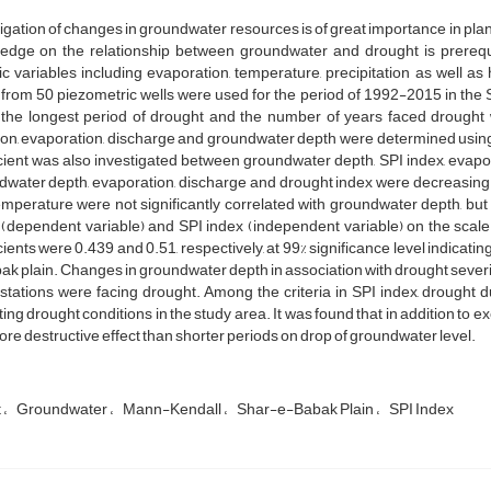
igation of changes in groundwater resources is of great importance in p
edge on the relationship between groundwater and drought is prerequi
ic variables including evaporation, temperature, precipitation as well a
from 50 piezometric wells were used for the period of 1992-2015 in the
 the longest period of drought and the number of years faced drought w
ion, evaporation, discharge and groundwater depth were determined usin
cient was also investigated between groundwater depth, SPI index, evap
water depth, evaporation, discharge and drought index were decreasing 
mperature were not significantly correlated with groundwater depth, bu
(dependent variable) and SPI index (independent variable) on the scale
cients were 0.439 and 0.51, respectively, at 99% significance level indicati
k plain. Changes in groundwater depth in association with drought severit
x stations were facing drought. Among the criteria in SPI index, drought 
ting drought conditions in the study area. It was found that in addition to
re destructive effect than shorter periods on drop of groundwater level.
t
Groundwater
Mann-Kendall
Shar-e-Babak Plain
SPI Index