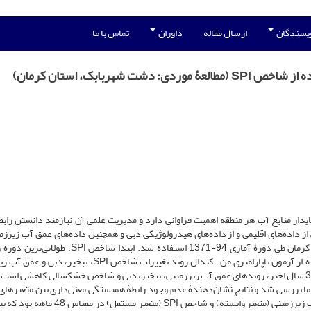
ویسندگان
ارسال مقاله
داوران
تماس با ما
هربابک، استان کرمان)
یدار منابع آب هر منطقه اهمیت فراوانی دارد و مدیریت علمی آن نیازمند دانستن رابطۀ
حلقه چاه مشاهده‌ای در دشت شهربابک واقع در غرب استان کرمان طی دورۀ آماری 94-1371 استفاده شد. ابتد
سال‌های مواجهه با خشکسالی محاسبه شدند. سپس با استفاده از آزمون ناپارامتری من ـ کندال روند تغییرات شاخص SPI
مشخص شدند. نتایج نشان داد که در اکثر ایستگاه‌ها در طول 33 سال اخیر، روندهای عمق آب زیرزمینی، تبخیر، دبی و شاخص خشکسالی کاهش
بین عمق آب زیرزمینی، شاخص SPI، تبخیر و دما بررسی شد و نتایج نشان‌دهندۀ عدم وجود رابطۀ همبستگی معنی‌داری بین متغیره
تبخیر و دما با عمق آب زیرزمینی و وجود همبستگی بین عمق آب زیرزمینی (متغیر وابسته) و شاخص SPI 