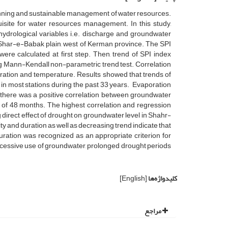
lanning and sustainable management of water resources.
site for water resources management. In this study,
s hydrological variables i.e. discharge and groundwater
 Shar-e-Babak plain, west of Kerman province. The SPI
ere calculated at first step. Then, trend of SPI index
g Mann-Kendall non-parametric trend test. Correlation
oration and temperature. Results showed that trends of
in most stations during the past 33 years. Evaporation
t there was a positive correlation between groundwater
 of 48 months. The highest correlation and regression
ng direct effect of drought on groundwater level in Shahr-
y and duration as well as decreasing trend indicate that
duration was recognized as an appropriate criterion for
 excessive use of groundwater, prolonged drought periods
کلیدواژه‌ها
[English]
مراجع