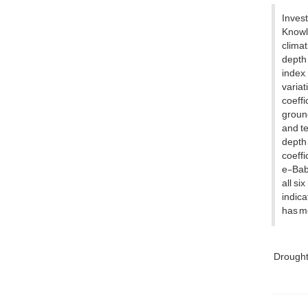
Invest
Knowl
climat
depth 
index,
variat
coeffi
ground
and te
depth 
coeffi
e-Baba
all si
indica
has mo
Drough