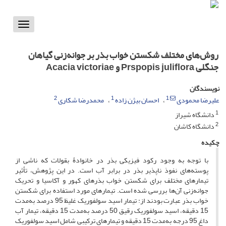
Toggle
vigation
روش‌های مختلف شکستن خواب بذر بر جوانه‌زنی گیاهان
جنگلی Prspopis juliflora و Acacia victoriae
نویسندگان
2
1
1
علیرضا محمودی
احسان بیژن زاده
محمدرضا شکاری
1
دانشگاه شیراز
2
دانشگاه کاشان
چکیده
با توجه به ‌وجود رکود فیزیکی بذر در خانوادۀ بقولات که ناشی از
پوسته‌های نفوذ ناپذیر بذر در برابر آب است. در این پژوهش، تأثیر
تیمارهای مختلف برای شکستن خواب بذرهای کهور و آکاسیا و تحریک
جوانه‌زنی آن‌ها بررسی شده است. تیمارهای مورد استفاده برای شکستن
خواب بذر عبارت بودند از: تیمار اسید سولفوریک غلیظ 95 درصد به‌مدت
15 دقیقه، اسید سولفوریک رقیق 50 درصد به‌مدت 15 دقیقه، تیمار آب
داغ 95 درجه به‌مدت 15 دقیقه و تیمارهای ترکیبی شامل اسید سولفوریک