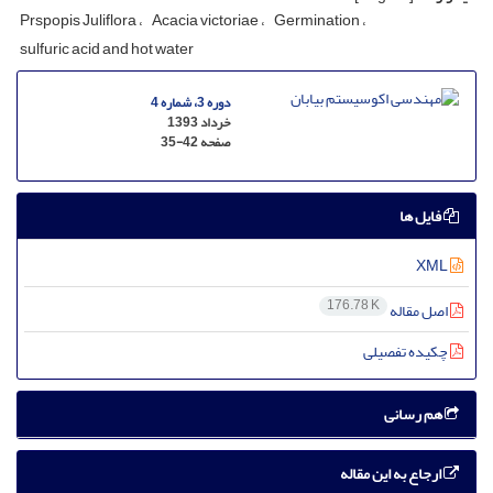
Prspopis Juliflora
Acacia victoriae
Germination
sulfuric acid and hot water
دوره 3، شماره 4
خرداد 1393
صفحه
35-42
فایل ها
XML
176.78 K
اصل مقاله
چکیده تفصیلی
هم رسانی
ارجاع به این مقاله