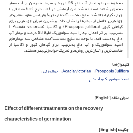
به‌علاوه سرما و تیمار آب داغ 95 درجه و سرما. همچنین از آب مقطر
به‌عنوان شاهد استفاده شد. این آزمایش در قالب طرح کاملاً تصادفی با
چهار تکرار انجام شد. نتایج به‌دست‌آمده از تجزیۀ واریانس تفاوت معنی‌دار
جوانه‌زنی حاصل از تیمارها را نشان داد. بیشترین میزان جوانه‌زنی برای
گیاهان کهور (Prospopis juliflora) و آکاسیا (Acacia victoriae )
به‌ترتیب، بر اثر اعمال تیمار اسید سولفوریک غلیظ 98 درصد و تیمار آب
داغ به‌دست آمد. با توجه به نتایج به‌دست‌آمده مشخص شد تیمارهای
اسید سولفوریک و آب داغ به‌ترتیب، برای گیاهان کهور و آکاسیا از
مناسب‌ترین و آسان‌ترین روش‌های تحریک جوانه‌زنی بذر هستند.
کلیدواژه‌ها
Prospopis Juliflora
Acacia victoriae
جوانه زنی
اسید سولفوریک و آب داغ
عنوان مقاله
[English]
Effect of different treatments on the recovery
characteristics of germination
چکیده
[English]