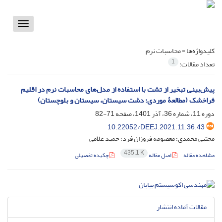
Toggle
vigation
کلیدواژه‌ها =
محاسبات نرم
1
تعداد مقالات:
پیش‌بینی تبخیر از تشت با استفاده از مدل‌های محاسبات نرم در اقلیم
فراخشک (مطالعۀ موردی: دشت سیستان، سیستان و بلوچستان)
دوره 11، شماره 36، آذر 1401، صفحه
71-82
10.22052/DEEJ.2021.11.36.43
مجتبی محمدی؛ معصومه فروزان فرد؛ حمید غلامی
435.1 K
مشاهده مقاله
اصل مقاله
چکیده تفصیلی
مقالات آماده انتشار