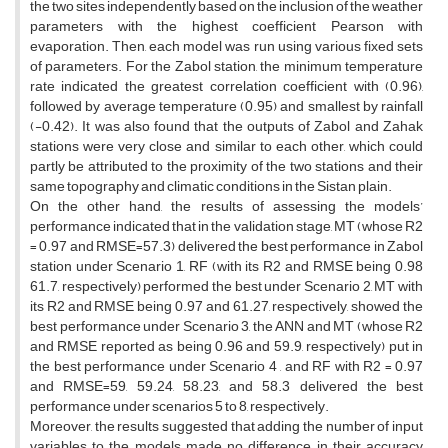
the two sites independently based on the inclusion of the weather
parameters with the highest coefficient Pearson with
evaporation. Then, each model was run using various fixed sets
of parameters. For the Zabol station, the minimum temperature
rate indicated the greatest correlation coefficient with (0.96),
followed by average temperature (0.95) and smallest by rainfall
(-0.42). It was also found that the outputs of Zabol and Zahak
stations were very close and similar to each other, which could
partly be attributed to the proximity of the two stations and their
same topography and climatic conditions in the Sistan plain.
On the other hand, the results of assessing the models’
performance indicated that in the validation stage, MT (whose R2
= 0.97 and RMSE=57.3) delivered the best performance in Zabol
station under Scenario 1, RF (with its R2 and RMSE being 0.98
61.7, respectively) performed the best under Scenario 2, MT with
its R2 and RMSE being 0.97 and 61.27, respectively, showed the
best performance under Scenario 3, the ANN and MT (whose R2
and RMSE reported as being 0.96 and 59.9, respectively) put in
the best performance under Scenario 4 , and RF with R2 = 0.97
and RMSE=59, 59.24, 58.23, and 58.3 delivered the best
performance under scenarios 5 to 8, respectively.
Moreover, the results suggested that adding the number of input
variables to the models made no difference in their accuracy