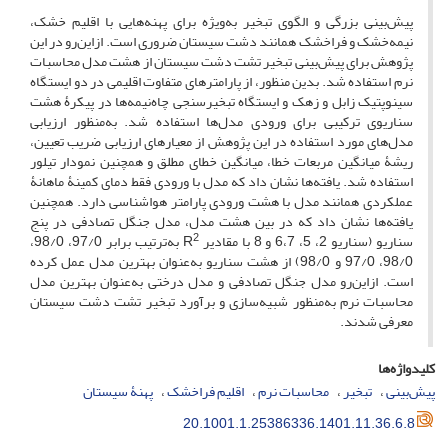
پیش‌بینی بزرگی و الگوی تبخیر به‌ویژه برای پهنه‌هایی با اقلیم خشک،
نیمه‌خشک و فراخشک همانند دشت سیستان ضروری است. ازاین‌رو در این
پژوهش برای پیش‌بینی تبخیر تشت دشت سیستان از هشت مدل محاسبات
نرم استفاده شد. بدین منظور، از پارامترهای متفاوت اقلیمی در دو ایستگاه
سینوپتیک زابل و زهک و ایستگاه تبخیرسنجی چاه‌نیمه‌ها در پیکرۀ هشت
سناریوی ترکیبی برای ورودی مدل‌ها استفاده شد. به‌منظور ارزیابی
مدل‌های مورد استفاده در این پژوهش از معیارهای ارزیابی ضریب تعیین،
ریشۀ میانگین مربعات خطا، میانگین خطای مطلق و همچنین نمودار تیلور
استفاده شد. یافته‌ها نشان داد که مدل با ورودی فقط دمای کمینۀ ماهانۀ
عملکردی همانند مدل با هشت ورودی پارامتر هواشناسی دارد. همچنین
یافته‌ها نشان داد که در بین هشت مدل، مدل جنگل تصادفی در پنج
2
سناریو (سناریو 2، 5، 6،7 و 8 با مقادیر R
به‌ترتیب برابر 97/0، 98/0،
98/0، 97/0 و 98/0) از هشت سناریو به‌عنوان بهترین مدل عمل کرده
است. ازاین‌رو مدل جنگل تصادفی و مدل درختی به‌عنوان بهترین مدل
محاسبات نرم به‌منظور شبیه‌سازی و برآورد تبخیر تشت دشت سیستان
معرفی شدند.
کلیدواژه‌ها
پیش‌بینی
تبخیر
محاسبات نرم
اقلیم فراخشک
پهنۀ سیستان
20.1001.1.25386336.1401.11.36.6.8