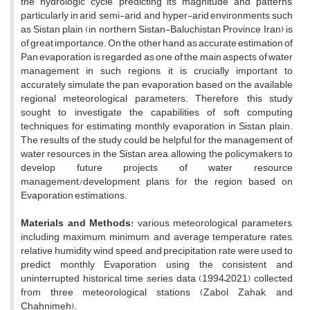
the hydrologic cycle, predicting its magnitude and patterns,
particularly in arid, semi-arid, and hyper-arid environments such
as Sistan plain (in northern Sistan-Baluchistan Province, Iran) is
of great importance. On the other hand, as accurate estimation of
Pan evaporation is regarded as one of the main aspects of water
management in such regions, it is crucially important to
accurately simulate the pan evaporation based on the available
regional meteorological parameters. Therefore, this study
sought to investigate the capabilities of soft computing
techniques for estimating monthly evaporation in Sistan plain.
The results of the study could be helpful for the management of
water resources in the Sistan area, allowing the policymakers to
develop future projects of water resource
management/development plans for the region based on
Evaporation estimations.
Materials and Methods:
various meteorological parameters,
including maximum, minimum, and average temperature rates,
relative humidity, wind speed, and precipitation rate were used to
predict monthly Evaporation using the consistent and
uninterrupted historical time series data (1994–2021) collected
from three meteorological stations (Zabol, Zahak, and
Chahnimeh).