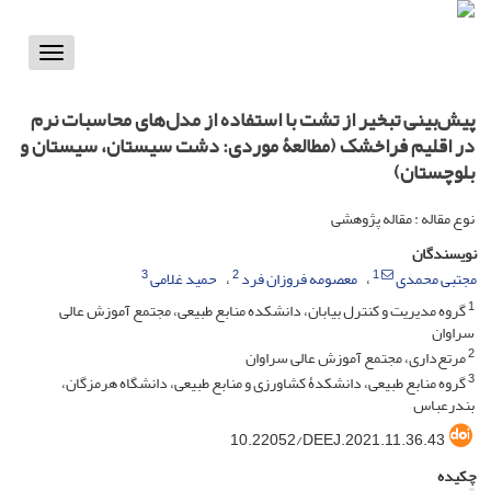
Toggle
vigation
پیش‌بینی تبخیر از تشت با استفاده از مدل‌های محاسبات نرم
در اقلیم فراخشک (مطالعۀ موردی: دشت سیستان، سیستان و
بلوچستان)
نوع مقاله : مقاله پژوهشی
نویسندگان
3
2
1
مجتبی محمدی
معصومه فروزان فرد
حمید غلامی
1
گروه مدیریت و کنترل بیابان، دانشکده منابع طبیعی، مجتمع آموزش عالی
سراوان
2
مرتع‌داری، مجتمع آموزش عالی سراوان
3
گروه منابع طبیعی، دانشکدۀ کشاورزی و منابع طبیعی، دانشگاه هرمزگان،
بندرعباس
10.22052/DEEJ.2021.11.36.43
چکیده