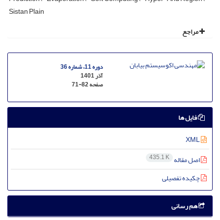
Sistan Plain
مراجع
دوره 11، شماره 36
آذر 1401
صفحه
71-82
فایل ها
XML
435.1 K
اصل مقاله
چکیده تفصیلی
هم رسانی