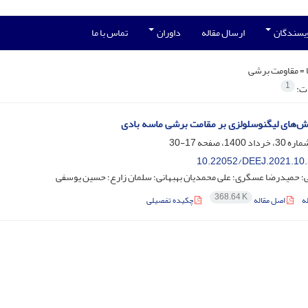
ویسندگان
ارسال مقاله
داوران
تماس با ما
 =
مقاومت برشی
1
ات:
وش‌های لیگنوسلولزی بر مقامت برشی ماسه بادی
17-30
10.22052/DEEJ.2021.10.
ی؛ حمیدرضا عسگری؛ علی محمدیان بهبهانی؛ سلمان زارع؛ حسین یوسفی
368.64 K
ه
اصل مقاله
چکیده تفصیلی