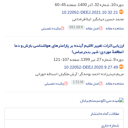
دوره 10، شماره 32، آذر 1400، صفحه
45-60
10.22052/DEEJ.2021.10.32.21
محمد حسین جهانگیر؛ لیلا قره‌داغی
991.68 K
مشاهده مقاله
اصل مقاله
چکیده تفصیلی
ارزیابی اثرات تغییر اقلیم آینده بر پارامترهای هواشناسی بارش و دما
(مطالعۀ موردی: شهر بندرعباس)
دوره 9، شماره 27، تیر 1399، صفحه
107-121
10.22052/DEEJ.2020.9.27.49
مریم حیدرزاده؛ احمد نوحه گر؛ آرش ملکیان؛ اسداله خورانی
1.51 M
مشاهده مقاله
اصل مقاله
چکیده تفصیلی
مقالات آماده انتشار
شماره جاری