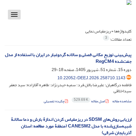
Toggle
vigation
کلیدواژه‌ها =
ریزمقیاس نمایی
3
تعداد مقالات:
پیش‌بینی توزیع مکانی فصلی و سالانه گردوغبار در ایران با استفاده از مدل
جفت‌شده RegCM4
دوره 15، شماره 51، شهریور 1405، صفحه
18-29
‎10.22052/DEEJ.2026.258710.1143
فاطمه درگاهیان؛ علیرضا بالان فرد؛ سمیه حیدرنژاد؛ طاهره آقازاده؛ سید جعفر
سیداخلاقی
529.69 K
مشاهده مقاله
اصل مقاله
چکیده تفصیلی
ارزیابی روش‌های SDSM در ریز‌مقیاس کردن اندازۀ بارش و دما سالانۀ
شبیه‌سازی‌شده با مدل CANESM2 (منطقۀ مورد مطالعه: استان
آذربایجان‌ شرقی)