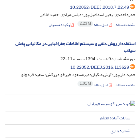
10.22052/DEEJ.2018.7.22.49
حمزه احمدی؛ یحیی اسماعیل پور؛ عباس مرادی؛ حمید غلامی
2.23 M
مشاهده مقاله
اصل مقاله
چکیده تفصیلی
استفاده از روش دلفی و سیستم اطلاعات جغرافیایی در مکانیابی پخش
سیلاب
دوره 4، شماره 9، اسفند 1394، صفحه
11-22
‎10.22052/DEEJ.2016.113629
حمید علی پور؛ آرش ملکیان؛ میرمسعود خیرخواه زرکش؛ سعید قره چلو
1.01 M
مشاهده مقاله
اصل مقاله
مقالات آماده انتشار
شماره جاری