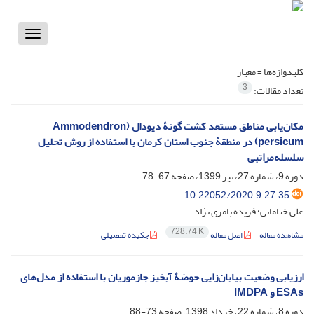
Toggle
vigation
کلیدواژه‌ها =
معیار
3
تعداد مقالات:
مکان‌یابی مناطق مستعد کشت گونۀ دیودال (Ammodendron
persicum) در منطقۀ جنوب استان کرمان با استفاده از روش تحلیل
سلسله‌مراتبی
دوره 9، شماره 27، تیر 1399، صفحه
67-78
10.22052/2020.9.27.35
علی خنامانی؛ فریده بامری نژاد
728.74 K
مشاهده مقاله
اصل مقاله
چکیده تفصیلی
ارزیابی وضعیت بیابان‌زایی حوضۀ آبخیز جازموریان با استفاده از مدل‌های
ESAs و IMDPA
دوره 8، شماره 22، خرداد 1398، صفحه
73-88