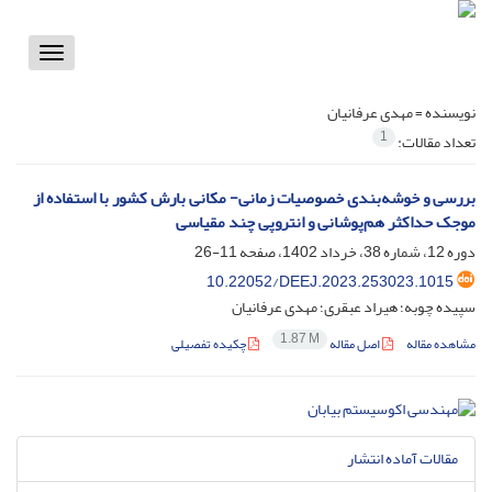
Toggle
vigation
نویسنده =
مهدی عرفانیان
1
تعداد مقالات:
بررسی و خوشه‌بندی خصوصیات زمانی‌- ‌‌مکانی بارش کشور با استفاده از
موجک حداکثر هم‌پوشانی و انتروپی چند مقیاسی
دوره 12، شماره 38، خرداد 1402، صفحه
11-26
‎10.22052/DEEJ.2023.253023.1015
سپیده چوبه؛ هیراد عبقری؛ مهدی عرفانیان
1.87 M
مشاهده مقاله
اصل مقاله
چکیده تفصیلی
مقالات آماده انتشار