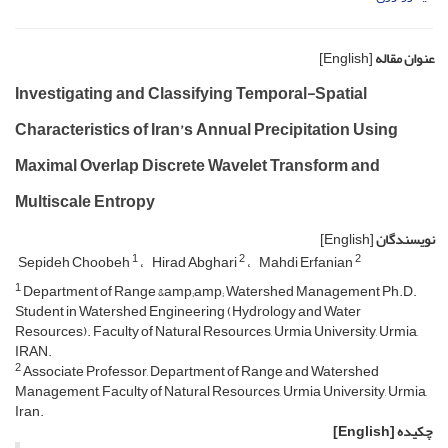
عنوان مقاله
[English]
Investigating and Classifying Temporal-Spatial
Characteristics of Iran’s Annual Precipitation Using
Maximal Overlap Discrete Wavelet Transform and
Multiscale Entropy
نویسندگان
[English]
1
2
2
Sepideh Choobeh
Hirad Abghari
Mahdi Erfanian
1
Department of Range &amp;amp; Watershed Management Ph.D.
Student in Watershed Engineering (Hydrology and Water
Resources). Faculty of Natural Resources, Urmia University, Urmia,
IRAN.
2
Associate Professor, Department of Range and Watershed
Management, Faculty of Natural Resources, Urmia University, Urmia,
Iran.
چکیده
[English]