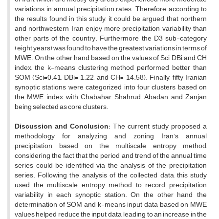
variations in annual precipitation rates. Therefore, according to
the results found in this study, it could be argued that northern
and northwestern Iran enjoy more precipitation variability than
other parts of the country. Furthermore, the D3 sub-category
(eight years) was found to have the greatest variations in terms of
MWE. On the other hand, based on the values of Sci, DBi, and CH
index, the k-means clustering method performed better than
SOM (Sci=0.41, DBi= 1.22, and CH= 14.58). Finally, fifty Iranian
synoptic stations were categorized into four clusters based on
the MWE index, with Chabahar, Shahrud, Abadan, and Zanjan
being selected as core clusters.
Discussion
and
Conclusion
: The current study proposed a
methodology for analyzing and zoning Iran’s annual
precipitation based on the multiscale entropy method,
considering the fact that the period and trend of the annual time
series could be identified via the analysis of the precipitation
series. Following the analysis of the collected data, this study
used the multiscale entropy method to record precipitation
variability in each synoptic station. On the other hand, the
determination of SOM and k-means input data based on MWE
values helped reduce the input data, leading to an increase in the