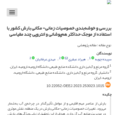
Toggle
vigation
بررسی و خوشه‌بندی خصوصیات زمانی‌- ‌‌مکانی بارش کشور با
استفاده از موجک حداکثر هم‌پوشانی و انتروپی چند مقیاسی
نوع مقاله : مقاله پژوهشی
نویسندگان
2
2
1
سپیده چوبه
هیراد عبقری
مهدی عرفانیان
1
گروه مرتع و آبخیزداری دانشکده منابع طبیعی دانشگاه ارومیه،ارومیه، ایران.
2
دانشیار، گروه مرتع و آبخیزداری، دانشکده منابع طبیعی، دانشگاه ارومیه،
ارومیه، ایران
‎10.22052/DEEJ.2023.253023.1015
چکیده
بارش از عناصر مهم اقلیمی و از عوامل تأثیرگذار در چرخه‌ی آب به‌شمار
می‌رود. تغییرات خصوصیات زمانی-مکانی بارش در یک منطقه، نقش موثری
در مدیریت منابع آب آن دارد. هدف از این تحقیق ارزیابی ویژگی‌های بارش