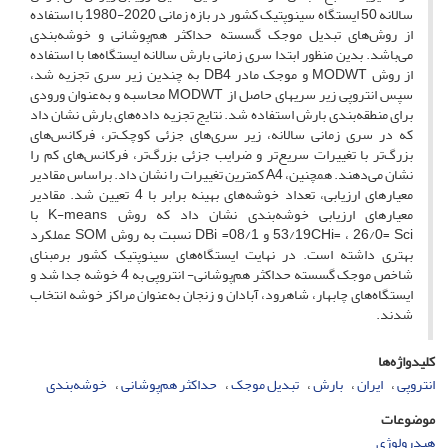
سالانه 50 ایستگاه سینوپتیک کشور در بازه زمانی 2020-1980 با استفاده
از روش‌های تبدیل موجک گسسته حداکثر هم‌پوشانی و خوشه‌بندی
می‌باشد. بدین منظور ابتدا سری زمانی بارش سالانه ایستگاه‌ها با استفاده
از روش MODWT و موجک مادر DB4 به چندین زیر سری تجزیه شد،
سپس انتروپی زیر سری‎های حاصل از MODWT محاسبه و به‌عنوان ورودی
برای منطقه‌بندی بارش استفاده شد. نتایج تجزیه داده‌های بارش نشان داد
که در سری زمانی سالانه، زیر سری‌های جزئی کوچک‌تر، فرکانس‌های
بزرگ‌تر با تغییرات سریع‌تر و ضرایب جزئی بزرگ‌تر، فرکانس‌های کم را
نشان می‌دهند. همچنین، A4 کمترین تغییرات را نشان داد. براساس مقادیر
معیارهای ارزیابی، تعداد خوشه‌های بهینه برابر با 4 تعیین شد. مقادیر
معیارهای ارزیابی خوشه‌بندی نشان داد که روش K-means با
53/19CHi= ، 26/0= Sci و 08/1= DBi نسبت به روش SOM عملکرد
بهتری داشته است. در نهایت ایستگاه‌های سینوپتیک کشور برمبنای
شاخص موجک گسسته حداکثر هم‌پوشانی- انتروپی به 4 خوشه جدا شد و
ایستگاه‌های چابهار، شاهرود، آبادان و زنجان به‌عنوان مراکز خوشه انتخاب
شدند.
کلیدواژه‌ها
انتروپی
ایران
بارش
تبدیل موجک
حداکثر هم‌پوشانی
خوشه‌بندی
موضوعات
هیدرولوژی