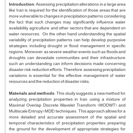
Introduction
: Assessing precipitation alterations in a large area
like Iran is required for the identification of those areas that are
more vulnerable to changes in precipitation patterns, considering
the fact that such changes may significantly influence water
availability, agriculture, and other sectors that are dependent on
water resources. On the other hand, understanding the spatial
variability of precipitation patterns can help develop purposive
strategies, including drought or flood management in specific
regions. Moreover, as severe weather events such as floods and
droughts can devastate communities and their infrastructure,
such an understanding can inform decisions made concerning
disaster risk reduction efforts. Therefore, assessing precipitation
variations is essential for the effective management of water
resources and the reduction of disaster risks.
Materials
and
methods
: This study suggests a new method for
analyzing precipitation properties in Iran, using a mixture of
Maximal Overlap Discrete Wavelet Transform (MODWT) and
Multiscale Entropy (MDE) techniques. This approach allows for a
more detailed and accurate assessment of the spatial and
temporal characteristics of precipitation properties, preparing
the ground for the development of appropriate strategies for