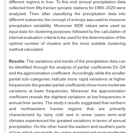
different regions in Iran. To this end, annual precipitation data
collected from fifty Iranian synoptic stations for 1980-2020 were
analyzed. Then, after classifying the precipitation data into
different subseries, the concept of entropy was used to measure
precipitation variability. Moreover, MDE values were used as
input data for clustering purposes, followed by the calculation of
internal evaluation criteria to be used for the determination of the
optimal number of clusters and the most suitable clustering
method calculated.
Results
: The variations and trends of the precipitation data can
be identified through the analysis of partial coefficients D1-D4
and the approximation coefficient. Accordingly, while the smaller
partial sub-categories indicate more rapid variations at higher
frequencies, the greater partial coefficients show more moderate
variations at lower frequencies. Moreover, the approximation
coefficient reveals the slightest variations at low frequencies in
annual time series. The study’s results suggested that northern
and northwestern Iranian regions that are primarily
characterized by rainy, cold, and in some cases semi-arid
climates experienced the greatest variations in terms of annual
precipitation. On the other hand, the eastern and southern parts
of Iran, which are mostly dry areas, experienced more moderate