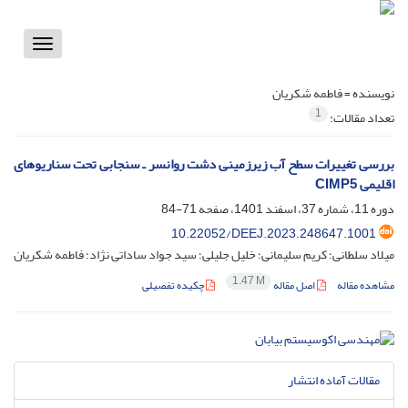
Toggle
vigation
نویسنده =
فاطمه شکریان
1
تعداد مقالات:
بررسی تغییرات سطح آب زیرزمینی دشت روانسر ـ سنجابی تحت سناریوهای
اقلیمی CIMP5
دوره 11، شماره 37، اسفند 1401، صفحه
71-84
‎10.22052/DEEJ.2023.248647.1001
میلاد سلطانی؛ کریم سلیمانی؛ خلیل جلیلی؛ سید جواد ساداتی نژاد؛ فاطمه شکریان
1.47 M
مشاهده مقاله
اصل مقاله
چکیده تفصیلی
مقالات آماده انتشار