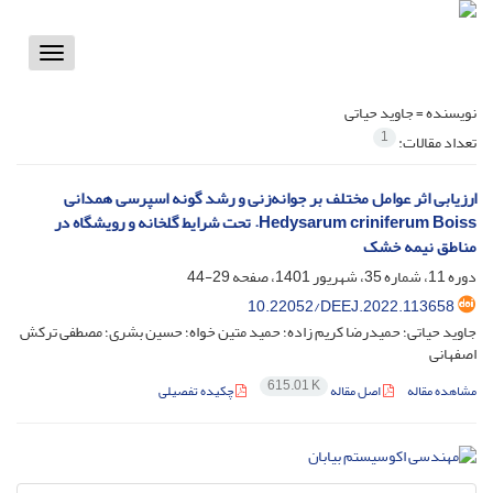
Toggle
vigation
نویسنده =
جاوید حیاتی
1
تعداد مقالات:
ارزیابی اثر عوامل مختلف بر جوانه‌زنی و رشد گونه اسپرسی همدانی
Hedysarum criniferum Boiss. تحت شرایط گلخانه و رویشگاه در
مناطق نیمه خشک
دوره 11، شماره 35، شهریور 1401، صفحه
29-44
‎10.22052/DEEJ.2022.113658
جاوید حیاتی؛ حمیدرضا کریم زاده؛ حمید متین خواه؛ حسین بشری؛ مصطفی ترکش
اصفهانی
615.01 K
مشاهده مقاله
اصل مقاله
چکیده تفصیلی