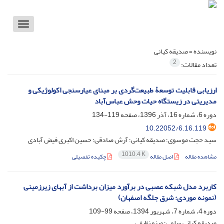
Toggle
vigation
نویسنده =
صدیقه کیانی
2
تعداد مقالات:
ارزیابی قابلیت توسعۀ طبیعت‌گردی بر مبنای عیارسنجی اکولوژیکی و
مدیریتی در زیستگاه حیات وحش عباس‌آباد
دوره 6، شماره 16، آذر 1396، صفحه
119-134
10.22052/6.16.119
سید حجت موسوی؛ صدیقه کیانی؛ آرش صادقی؛ حسین اکبری فیض آبادی
1010.4 K
مشاهده مقاله
اصل مقاله
چکیده تفصیلی
کاربرد مدل شبکه عصبی در برآورد میزان برداشت از آبهای زیرزمینی
(نمونه موردی: شرق جلگه اصفهان)
دوره 4، شماره 7، شهریور 1394، صفحه
99-109
صدیقه کیانی سلمی؛ مینو نظیفی