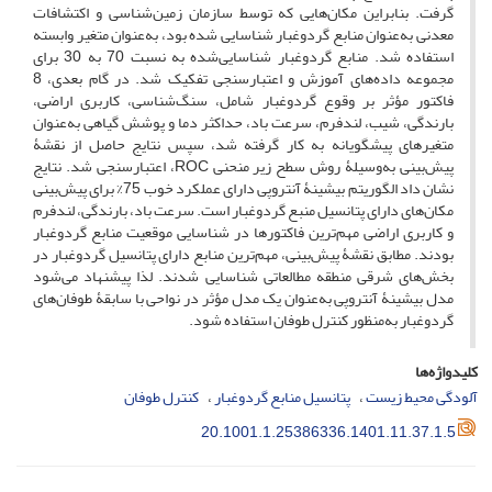
گرفت. بنابراین مکان‌هایی که توسط سازمان زمین‌شناسی و اکتشافات
معدنی به‌عنوان منابع گردوغبار شناسایی شده بود، به‌عنوان متغیر وابسته
استفاده شد. منابع گردوغبار شناسایی‌شده به‌ نسبت 70 به 30 برای
مجموعه داده‌های آموزش و اعتبارسنجی تفکیک شد. در گام بعدی، 8
فاکتور مؤثر بر وقوع گردوغبار شامل، سنگ‌شناسی، کاربری ‌اراضی،
بارندگی، شیب، لندفرم، سرعت باد، حداکثر دما و پوشش‌ گیاهی به‌عنوان
متغیرهای پیشگویانه به ‌کار گرفته شد، سپس نتایج حاصل از نقشۀ
پیش‌بینی به‌وسیلۀ روش سطح زیر منحنی ROC، اعتبار‌سنجی شد. نتایج
نشان داد الگوریتم بیشینۀ آنتروپی دارای عملکرد خوب 75% برای پیش‌بینی
مکان‌های دارای پتانسیل منبع گردوغبار است. سرعت باد، بارندگی، لندفرم
و کاربری اراضی مهم‌ترین فاکتورها در شناسایی موقعیت منابع گردوغبار
بودند. مطابق نقشۀ پیش‌بینی، مهم‌ترین منابع دارای پتانسیل گردوغبار در
بخش‌های شرقی منطقه مطالعاتی شناسایی شدند. لذا پیشنهاد می‌شود
مدل بیشینۀ آنتروپی به‌عنوان یک مدل مؤثر در نواحی با سابقۀ طوفان‌های
گردوغبار به‌منظور کنترل طوفان استفاده شود.
کلیدواژه‌ها
آلودگی محیط زیست
پتانسیل منابع گردوغبار
کنترل طوفان
20.1001.1.25386336.1401.11.37.1.5