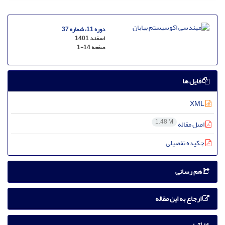
دوره 11، شماره 37
اسفند 1401
صفحه
1-14
فایل ها
XML
1.48 M
اصل مقاله
چکیده تفصیلی
هم رسانی
ارجاع به این مقاله