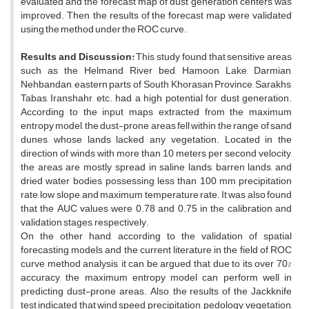
evaluated and the forecast map of dust generation centers was
improved. Then, the results of the forecast map were validated
using the method under the ROC curve.
Results and Discussion:
This study found that sensitive areas
such as the Helmand River bed, Hamoon Lake, Darmian,
Nehbandan, eastern parts of South Khorasan Province, Sarakhs,
Tabas, Iranshahr, etc. had a high potential for dust generation.
According to the input maps extracted from the maximum
entropy model, the dust-prone areas fell within the range of sand
dunes, whose lands lacked any vegetation. Located in the
direction of winds with more than 10 meters per second velocity,
the areas are mostly spread in saline lands, barren lands, and
dried water bodies, possessing less than 100 mm precipitation
rate, low slope, and maximum temperature rate. It was also found
that the AUC values were 0.78 and 0.75 ​​in the calibration and
validation stages, respectively.
On the other hand, according to the validation of spatial
forecasting models and the current literature in the field of ROC
curve method analysis, it can be argued that due to its over 70%
accuracy, the maximum entropy model can perform well in
predicting dust-prone areas. Also, the results of the Jackknife
test indicated that wind speed, precipitation, pedology, vegetation,