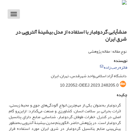
Toggle
vigation
منشأیابی گردوغبار با استفاده از مدل بیشینۀ آنتروپی در
شرق ایران
نوع مقاله : مقاله پژوهشی
نویسنده
فائزه رجب زاده
دانشگاه آزاد اسلامی واحد شهرقدس، تهران، ایران
‎10.22052/DEEJ.2023.248205.0
چکیده
گردوغبار به‌عنوان یکی از مهم‌ترین انواع آلودگی‌های جوی و محیط‌ زیستی،
اثرات بحرانی بر سلامت انسان، کشاورزی و صنعت می‌گذارد؛ از‌این‌رو گام
اصلی در کنترل خطرات طوفان گردوغبار، شناسایی منابع دارای پتانسیل
گردوغبار است. در پژوهش حاضر، الگوریتم مدرن بیشینۀ آنتروپی به‌منظور
پیش‌بینی منابع پتانسیل گردوغبار در شرق ایران مورد استفاده قرار