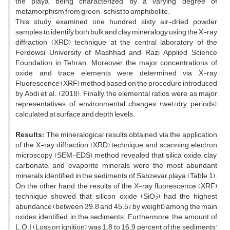
the playa, being characterized by a varying degree of
metamorphism from green-schist to amphibolite.
This study examined one hundred sixty air-dried powder
samples to identify both bulk and clay mineralogy using the X-ray
diffraction (XRD) technique at the central laboratory of the
Ferdowsi University of Mashhad and Razi Applied Science
Foundation in Tehran. Moreover, the major concentrations of
oxide and trace elements were determined via X-ray
Fluorescence (XRF) method based on the procedure introduced
by Abdi et al., (2018). Finally, the elemental ratios were, as major
representatives of environmental changes (wet/dry periods),
calculated at surface and depth levels.
Results:
The mineralogical results obtained via the application
of the X-ray diffraction (XRD) technique and scanning electron
microscopy (SEM-EDS) method revealed that silica oxide, clay,
carbonate, and evaporite minerals were the most abundant
minerals identified in the sediments of Sabzevar playa (Table 1).
On the other hand, the results of the X-ray fluorescence (XRF)
technique showed that silicon oxide (SiO
) had the highest
2
abundance (between 39.8 and 45.5% by weight) among the main
oxides identified in the sediments. Furthermore, the amount of
L.O.I (Loss on ignition) was 1.8 to 16.9 percent of the sediments’