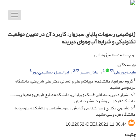
Toggle
vigation
ژئوشیمی رسوبات پلایای سبزوار: کاربرد آن در تعیین موقعیت
تکتونیکی و شرایط آب‌وهوای دیرینه
نوع مقاله : مقاله پژوهشی
نویسندگان
3
2
1
ملیحه پورعلی
عادل سپهر
ابوالفضل جمشیدی پور
1
گروه جغرافیا، دانشکده ادبیات و علوم انسانی دکتر علی شریعتی، دانشگاه
فردوسی مشهد
2
دانشیار مدیریت مناطق خشک و بیابانی، دانشکده منابع طبیعی و محیط زیست،
دانشگاه فردوسی مشهد، مشهد، ایران
3
دانشجوی دکتری زمین‌شناسی گرایش رسوب‌شناسی، دانشکده علوم پایه،
دانشگاه فردوسی مشهد
10.22052/DEEJ.2021.11.36.44
چکیده