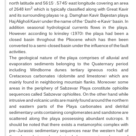
north latitude and 56°15' – 57°45' east longitude, covering an area
2
of 2648 km
, which is typically classified along with Great Kavir
and its surrounding playas (e.g. Damghan Kavir, Bajestan playa,
Haj Aligholi Kavir) under the name of the “Dasht-e Kavir” basin. In
addition, seasonal hydrological currents flows in the playa.
However, according to krinsley (1970), the playa had been a
closed basin throghout the Pliocene, which has then been
converted to a semi-closed basin under the influence of the fault
activities.
The geological nature of the playa comprises of alluvial and
evaporation sediments belonging to the Quaternary period,
including Windborne dunes, tertiary igneous rocks, and
Cretaceous carbonates (dolomite and limestone) which are
mainly found in neighboring mountain flanks. Moreover, some
areas in the periphery of Sabzevar Playa constitute ophiolite
sequences called Sabzevar ophiolites. On the other hand, while
intrusive and volcanic units are mainly found around the northern
and eastern parts of the Playa, carbonates and detrital
sedimentary units containing conglomerates and sandstone are
scattered along the playa, possessing abundant outcrops. It
should be noted that there exists a metamorphic complex with
pre-Jurassic sedimentary sequences near the western half of