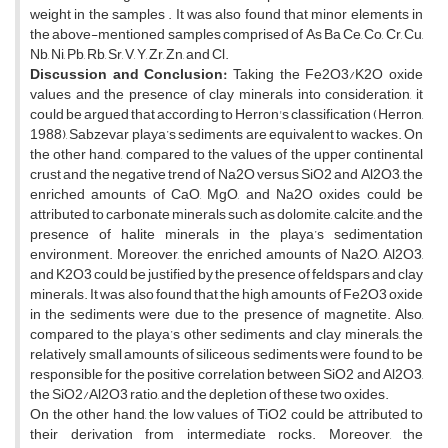
weight in the samples . It was also found that minor elements in
the above-mentioned samples comprised of As Ba Ce, Co, Cr, Cu,
Nb, Ni, Pb, Rb, Sr, V, Y, Zr, Zn, and Cl.
Discussion and Conclusion:
Taking the Fe2O3/K2O oxide
values ​​and the presence of clay minerals into consideration, it
could be argued that according to Herron's classification (Herron,
1988), Sabzevar playa’s sediments are equivalent to wackes. On
the other hand, compared to the values ​​of the upper continental
crust and the negative trend of Na2O versus SiO2 and Al2O3, the
enriched amounts of CaO, MgO, and Na2O oxides could be
attributed to carbonate minerals such as dolomite, calcite, and the
presence of halite minerals in the playa’s sedimentation
environment. Moreover, the enriched amounts of Na2O, Al2O3,
and K2O3 could be justified by the presence of feldspars and clay
minerals. It was also found that the high amounts of Fe2O3 oxide
in the sediments were due to the presence of magnetite. Also,
compared to the playa’s other sediments and clay minerals, the
relatively small amounts of siliceous sediments were found to be
responsible for the positive correlation between SiO2 and Al2O3,
the SiO2/Al2O3 ratio, and the depletion of these two oxides.
On the other hand, the low values ​​of TiO2 could be attributed to
their derivation from intermediate rocks. Moreover, the