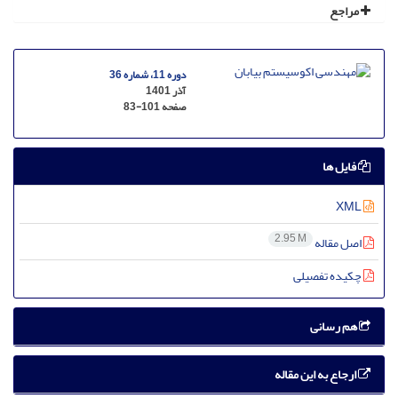
مراجع
دوره 11، شماره 36
آذر 1401
صفحه
83-101
فایل ها
XML
2.95 M
اصل مقاله
چکیده تفصیلی
هم رسانی
ارجاع به این مقاله