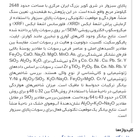
پلاﯾﺎی ﺳﺒﺰوار در شرق ﮐﻮﯾﺮ ﺑﺰرگ اﯾﺮان ﻣﺮﮐﺰی ﺑﺎ ﻣﺴﺎﺣﺖ ﺣﺪود 2648
ﮐﯿﻠﻮﻣﺘﺮ ﻣﺮﺑﻊ واقع شده اﺳﺖ. در این پژوهش به طبقه‌بندی، تعیین سنگ
منشأ، هوازدگی و موقعیت تکتونیکی رسوبات پلایای سبزوار با استفاده از
آزمایش پراش اشعۀ ایکس (XRD)، فلورسانس اشعۀ ایکس (XRF) و
میکروسکوپ الکترونی روبشی (SEM) بر روی رسوبات پلایا پرداخته شده
است. نتایج بیانگر وجود کانی‌های آواری و تبخیری مانند کوارتز، ایلیت،
پالیگورسکیت، کلسیت، دولومیت و ‌هالیت در رسوبات است. مقایسۀ بین
مقادیر اکسید‌های اصلی و عناصر فرعی رسوبات با مقادیر پوستۀ بالایی
قاره‌ای نشانگر غنی‌شدگی برای Fe
O، MgO، MnO، As،
، CaO، Na
O
2
3
2
Co، Cr،Ni ، Cu، Pb، Sr، Y و Zn و تهی‌شدگی برای SiO
O،
، K
O
، Al
2
2
3
2
O
، P
TiO
، Ba، Ce، Nb، Rb، V و Zr است. رسوبات بر اساس داده‌های
2
2
5
ژئوشیمیایی و کانی‌شناسی از نوع واکی هستند. بررسی شاخص‌های
ژئوشیمیایی Al
O
O، Fe
O/Na
، K
/SiO
O
+MgO، Cr/V و Y/Ni
2
3
2
2
2
2
3
بیانگر ترکیبات حدواسط تا مافیک است. میزان شاخص‌های هوازدگی
شیمیایی در ناحیۀ منشأ با استفاده از روش CIA بین 32 تا 48 و برای روش
CIX در حدود 43 تا 64 بوده است. همچنین بررسی مقادیر SiO
در مقابل
2
مقادیر Al
O+Na
+K
O
O نشان‌دهندۀ آب‌وهوای خشک در ناحیۀ منشأ
2
3
2
2
است. نتایج بیانگر یک موقعیت تکتونیکی فعال برای رسوبات پلایای سبزوار
است.
کلیدواژه‌ها
برخاستگاه
پلایای سبزوار
شاخص هوازدگی
رسوبات عهد حاضر