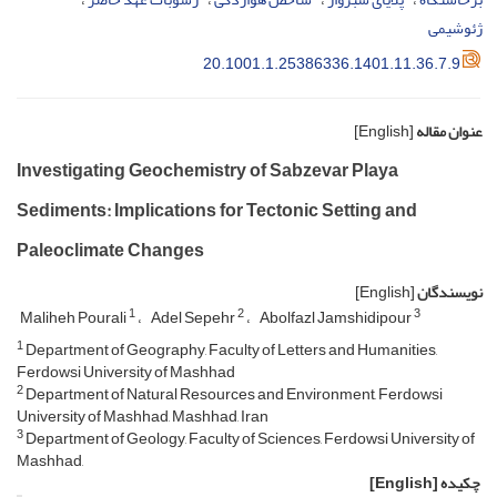
ژئوشیمی
20.1001.1.25386336.1401.11.36.7.9
عنوان مقاله
[English]
Investigating Geochemistry of Sabzevar Playa
Sediments: Implications for Tectonic Setting and
Paleoclimate Changes
نویسندگان
[English]
1
2
3
Maliheh Pourali
Adel Sepehr
Abolfazl Jamshidipour
1
Department of Geography, Faculty of Letters and Humanities,
Ferdowsi University of Mashhad
2
Department of Natural Resources and Environment, Ferdowsi
University of Mashhad, Mashhad, Iran
3
Department of Geology, Faculty of Sciences, Ferdowsi University of
Mashhad,
چکیده
[English]