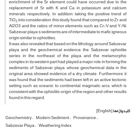
enrichment of the Sr element could have occurred due to the
replacement of Sr with K and Ca in potassium and calcium
minerals, respectively. In addition, taking the positive trend of
TiO
into consideration
this study found that compared to Zr and
2
,
Al2O3 and the ratios of minor elements such as Cr/V and Y/Ni,
Sabzevar playa’s sediments are of intermediate to mafic igneous
origin similar to ophiolites.
It was also revealed that based on the lithology around Sabzevar
playa and the geochemical evidence, the Sabzevar ophiolite
series in the northeast of the playa and the metamorphic
complex in its western part had played a major role in forming the
sediments of Sabzevar playa, whose geochemical data in the
original area showed evidence of a dry climate. Furthermore, it
was found that the sediments had been left in an active tectonic
setting such as oceanic to continental magmatic arcs, which is
consistent with the ophiolitic origin of the region and other results
found in this regard.
کلیدواژه‌ها
[English]
Geochemistry
Modern Sediment
Provenance
Sabzevar Playa
Weathering Index