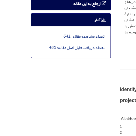
، شاخص‌ها و
ارجاع به این مقاله
نشینان
 ادارۀ
آمار
 ایشان
نقش را
وجه به
تعداد مشاهده مقاله:
641
تعداد دریافت فایل اصل مقاله:
460
Identif
project
Aliakba
1
2