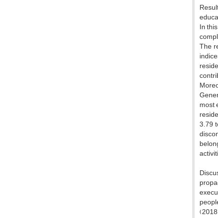
Result
educat
In th
comple
The re
indice
reside
contri
Moreo
Genera
most e
reside
3.79 t
discon
belong
activi
Discus
propag
execut
peopl
(2018