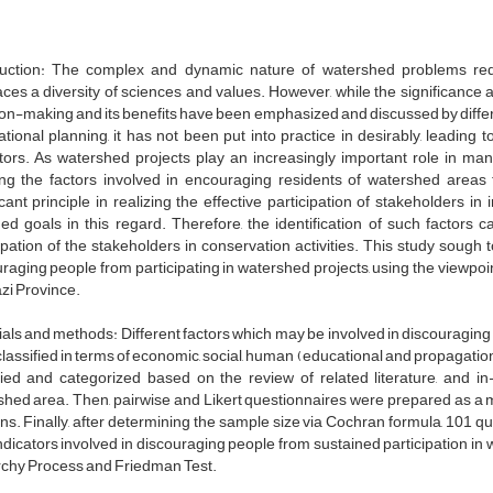
duction: The complex and dynamic nature of watershed problems requ
es a diversity of sciences and values. However, while the significance an
on-making and its benefits have been emphasized and discussed by differe
ational planning, it has not been put into practice in desirably, leadin
tors. As watershed projects play an increasingly important role in man
ng the factors involved in encouraging residents of watershed areas to
icant principle in realizing the effective participation of stakeholder
ed goals in this regard. Therefore, the identification of such factors c
ipation of the stakeholders in conservation activities. This study sough to 
raging people from participating in watershed projects, using the viewpoi
zi Province.
als and methods: Different factors which may be involved in discouraging
lassified in terms of economic, social, human (educational and propagationa
ified and categorized based on the review of related literature, and i
hed area. Then, pairwise and Likert questionnaires were prepared as a 
ns. Finally, after determining the sample size via Cochran formula, 101 
dicators involved in discouraging people from sustained participation in 
rchy Process and Friedman Test.