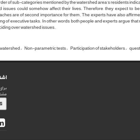
der of sub-categories mentioned by the watershed area’s residents indi
d issues could somehow affect their lives. Therefore, they expect to b
aches are of second importance for them. The experts have also affirm
ng of executive tasks. In other words, both people and experts argue tha
ciding over watershed issues.
 watershed
Non-parametric tests
Participation of stakeholders
quest
اشت
برای
مشت