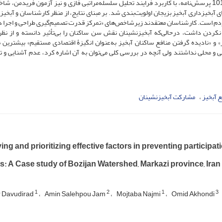
نهایت پس از تعیین حجم نمونه توسط فرمول کوکران و تکمیل 101 پرسش‌نامه‌، با کاربرد فرایند تحلیل سلسله‌مراتبی فازی و نیز آزمون فریدمن
بخیزداری آبخیز بزیجان اولویت‌بندی شد. بر مبنای نتایج، از منظر کارشناسان و آبخیز
 است. کارشناسان معتقدند زیرشاخص‌های «تمرکز قدرت تصمیم‌گیری طراحی و اجرا در
کردن داشت، درحالی‌که آبخیزنشینان نقش سن ساکنان را بی‌تأثیر دانسته و از نظر
» و «نادیده گرفتن منافع ساکنان آبخیز به‌عنوان انگیزۀ اقتصادی مستقیم» بیشترین 
ی و محلی نداشتند ولی آنچه در بررسی کلی می‌توان به آن اشاره کرد، عدم آشنایی و ت
 آبخیز
مشارکت آبخیزنشینان
ying and prioritizing effective factors in preventing particip
s: A Case study of Bozijan Watershed, Markazi province, Iran
1
2
1
3
r Davudirad
Amin Salehpou Jam
Mojtaba Najmi
Omid Akhondi