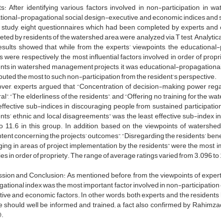
s: After identifying various factors involved in non-participation in wa
ional-propagational, social, design-executive, and economic indices and 
is study, eight questionnaires which had been completed by experts a
ted by residents of the watershed area were analyzed via T test, Analyti
sults showed that while from the experts’ viewpoints, the educational-
s were, respectively, the most influential factors involved in order of prop
nts in watershed management projects, it was educational-propagational, 
buted the most to such non-participation from the resident’s perspective.
ver, experts argued that “Concentration of decision-making power rega
l”, “The elderliness of the residents”, and “Offering no training for the wa
ffective sub-indices in discouraging people from sustained participatio
nts’ ethnic and local disagreements” was the least effective sub-index i
o 11.6 in this group. In addition, based on the viewpoints of watershe
tent concerning the projects’ outcomes”, “Disregarding the residents’ benef
ing in areas of project implementation by the residents” were the most im
ties in order of propriety. The range of average ratings varied from 3.096 to 
sion and Conclusion: As mentioned before, from the viewpoints of expert
ational index was the most important factor involved in non-participation 
ive and economic factors. In other words, both experts and the residents be
e should well be informed and trained; a fact also confirmed by Rahim
).