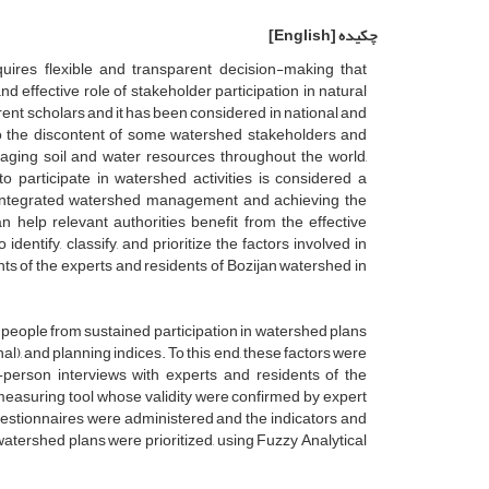
چکیده
[English]
ires flexible and transparent decision-making that
d effective role of stakeholder participation in natural
nt scholars and it has been considered in national and
g to the discontent of some watershed stakeholders and
aging soil and water resources throughout the world,
 participate in watershed activities is considered a
s in integrated watershed management and achieving the
an help relevant authorities benefit from the effective
identify, classify, and prioritize the factors involved in
nts of the experts and residents of Bozijan watershed in
 people from sustained participation in watershed plans
l), and planning indices. To this end, these factors were
n-person interviews with experts and residents of the
measuring tool whose validity were confirmed by expert
questionnaires were administered and the indicators and
watershed plans were prioritized, using Fuzzy Analytical