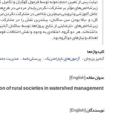
زیرشاخص‌های مؤثر بر مشارکت نکردن پایدار مردمی در طرح‌های آ
عامل آموزشی و ترویجی مهم‌ترین شاخص در مشارکت نکردن مردم
‌کل» و «بالا بودن سن ساکنان» بیشترین نقش را در مشارکت ن
زیرشاخص‌های «نارضایتی از نتایج پروژه‌ها توسط ساکنان آبخیز
داشته‌اند. هر دو گروه، اعتقادی به وجود و نقش اختلافات قوم
اهداف و نیازهای دو گروه بود.
کلیدواژه‌ها
آبخیز بزیجان
آزمون‌های ناپارامتریک
پرسش‌نامه
مدیریت جامع
عنوان مقاله
[English]
ation of rural societies in watershed management
نویسندگان
[English]