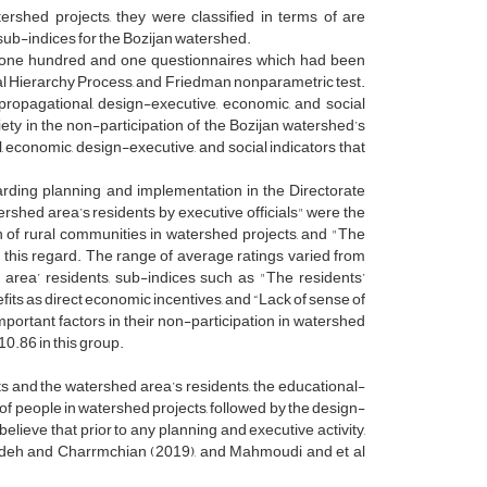
tershed projects, they were classified in terms of are
sub-indices for the Bozijan watershed.
nd one hundred and one questionnaires which had been
cal Hierarchy Process, and Friedman nonparametric test.
propagational, design-executive, economic, and social
riety in the non-participation of the Bozijan watershed’s
economic, design-executive, and social indicators that
rding planning and implementation in the Directorate
tershed area’s residents by executive officials" were the
n of rural communities in watershed projects, and "The
n this regard. The range of average ratings varied from
d area’ residents, sub-indices such as "The residents’
its as direct economic incentives, and “Lack of sense of
portant factors in their non-participation in watershed
10.86 in this group.
s and the watershed area’s residents, the educational-
of people in watershed projects, followed by the design-
lieve that prior to any planning and executive activity,
zadeh and Charrmchian (2019), and Mahmoudi and et al