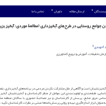
ویسندگان
ارسال مقاله
داوران
تماس با ما
ن جوامع روستایی در طرح‌های آبخیزداری (مطالعۀ موردی: آبخیز بزی
3
د آخوندی
زمان تحقیقات، آموزش و ترویج کشاورزی
آبخیزنشینان است و آگاهی از علل مشارکت نکردن مردمی در برنامه‌های آبخیزداری، نق
، طبقه‌بندی و اولویت‌بندی این عوامل از منظر کارشناسان و آبخیزنشینان آبخیز 
ر اساس مرور منابع، پرسش از کارشناسان و نیز مصاحبۀ حضوری با ساکنان منطقه 
وان ابزار اندازه‌گیری تهیه و روایی پرسش‌نامه‌ها مبتنی بر نظرات کارشناسان تأیید 