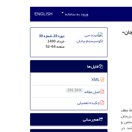
ورود به سامانه
ENGLISH
جان-
دوره 10، شماره 30
خرداد 1400
صفحه
52-64
فایل ها
XML
291.34 K
اصل مقاله
چکیده تفصیلی
طۀ عطف
بزیجان
هم رسانی
مشخص و
شد. در