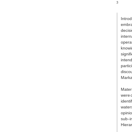
3
Intro
embrac
decisi
intern
opera
knowi
signif
intend
partic
discou
Marka
Materi
were c
ident
waters
opinio
sub-in
Hiera