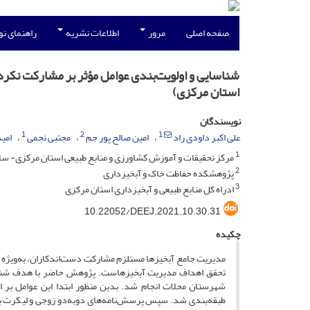
صفحه اصلی
مرور
اطلاعات نشریه
راهنمای ن
شناسایی و اولویت‌بندی عوامل مؤثر بر مشارکت نکرد
استان مرکزی)
نویسندگان
1
2
1
علی اکبر داودی راد
امین صالح پور جم
مجتبی نجمی
امی
1
مرکز تحقیقات و آموزش کشاورزی و منابع طبیعی استان مرکزی- سا
2
پژوهشکده حفاظت خاک و آبخیزداری
3
ادراه کل منابع طبیعی و آبخیزداری استان مرکزی
10.22052/DEEJ.2021.10.30.31
چکیده
مدیریت جامع آبخیزها مستلزم مشارکت دست‌اندکاران، به‌ویژه 
تحقق اهداف مدیریت آبخیزهاست. پژوهش حاضر با هدف شناسایی
شهرستان محلات انجام شد. بدین ‌منظور ابتدا این عوامل ب
طبقه‌بندی شد. سپس پرسش‌نامه‌های دوبه‌دو زوجی و لیکرت به‌عن