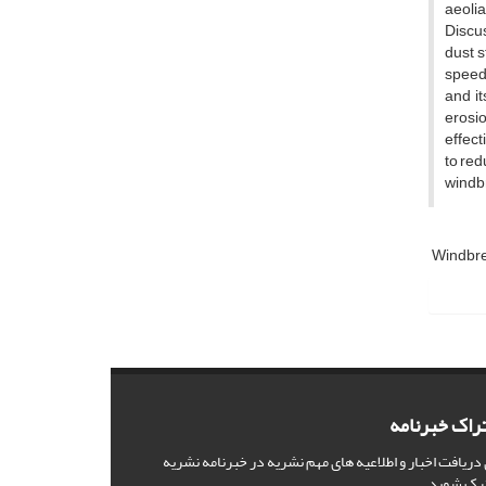
aeolia
Discus
dust s
speed 
and it
erosi
effect
to red
windbr
Windbr
راک خبرنامه
 دریافت اخبار و اطلاعیه های مهم نشریه در خبرنامه نشریه
رک شوید.