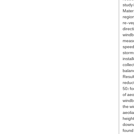
study 
Materi
region
re-ve
direct
windb
measur
speed
storms
instal
collec
balanc
Resul
reduct
50% fo
of aeo
windbr
the wi
aeolia
height
downwi
found 