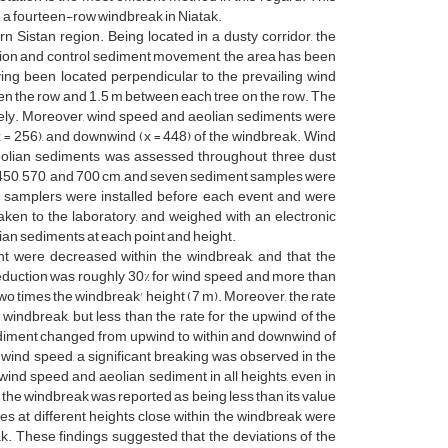
n a fourteen-row windbreak in Niatak.
 Sistan region. Being located in a dusty corridor, the
osion and control sediment movement, the area has been
ing been located perpendicular to the prevailing wind
ween the row and 1.5 m between each tree on the row. The
ely. Moreover, wind speed and aeolian sediments were
x = 256), and downwind (x = 448) of the windbreak. Wind
olian sediments was assessed throughout three dust
 450, 570, and 700 cm, and seven sediment samples were
and samplers were installed before each event and were
 taken to the laboratory, and weighed with an electronic
ian sediments at each point and height.
nt were decreased within the windbreak, and that the
reduction was roughly 30% for wind speed and more than
two times the windbreak' height (7 m). Moreover, the rate
windbreak, but less than the rate for the upwind of the
 sediment changed from upwind to within and downwind of
o wind speed, a significant breaking was observed in the
wind speed and aeolian sediment in all heights, even in
 the windbreak was reported as being less than its value
s at different heights close within the windbreak were
k. These findings suggested that the deviations of the