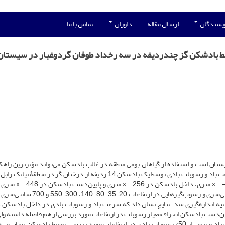
ویسندگان
ارسال مقاله
داوران
تماس با ما
 بادشکن گز چندردیفه در سه رخداد طوفان گردوغبار در سیستان
یستان است و استفاده از گیاهان بومی منطقه در غالب بادشکن می‌تواند مؤثرترین راهکا
کاهش وقوع این پدیده باشد. در این تحقیق، میزان کاهش سرعت باد و رسوبات بادی توسط یک بادشکن 14 ردیفه از درختان گز در من
شد. سرعت باد و رسوبات بادی در بالادست بادشکن در 100- = x متری
بادسنج‌هایی در ارتفاعات 20، 80، 360، 450، 570 و 700 سانتی‌متری و رسوب‌گیرهایی در ارتفاع
گردوغبار و سه سرعت باد 14، 16 و 19 متر بر ثانیه اندازه‌گیری شد. نتایج نشان داد که سرعت باد و رسوبات بادی در داخل بادش
یین‌دست بادشکن انحراف‌معیار رسوبات در ارتفاعات مورد بررسی از هم فاصله داشته ول
بادشکن به هم نزدیک شده است. کاهش بیش از 30% سرعت باد و بیش از 50% رسوبات بادی در ارتفاعاتِ مورد بررسی توسط بادشکن نش