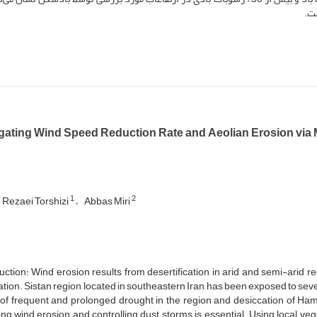
ست.
igating Wind Speed Reduction Rate and Aeolian Erosion via
1
2
Rezaei Torshizi
Abbas Miri
uction: Wind erosion results from desertification in arid and semi-arid re
tion. Sistan region, located in southeastern Iran, has been exposed to sev
 of frequent and prolonged drought in the region and desiccation of Ha
ng wind erosion and controlling dust storms is essential. Using local vege