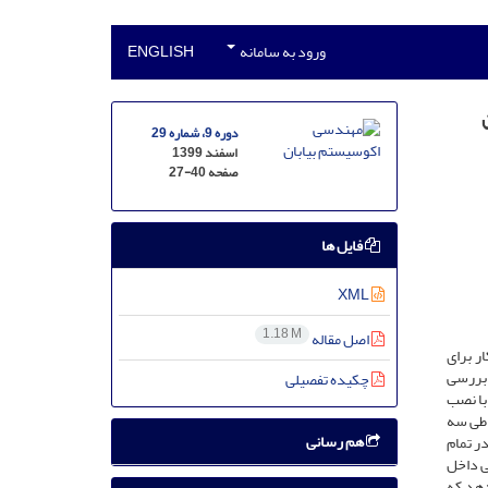
ورود به سامانه
ENGLISH
دوره 9، شماره 29
اسفند 1399
صفحه
27-40
فایل ها
XML
1.18 M
اصل مقاله
ر برای
طقۀ نیاتک زابل بررسی
چکیده تفصیلی
، داخل بادشکن در 256 = x متری و پایین‌دست بادشکن در 448 = x متری با نصب
ات 20، 35، 80، 140، 300، 550 و 700 سانتی‌متری طی سه
هم رسانی
کن در تمام
ی داخل
ان می‌دهد که