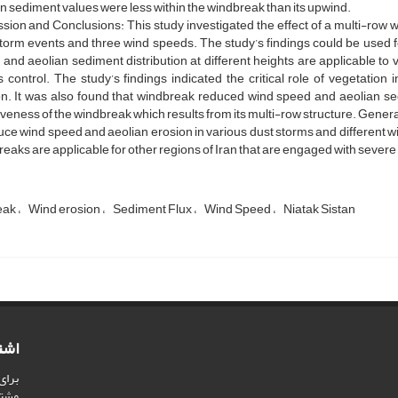
n sediment values were less within the windbreak than its upwind.
sion and Conclusions: This study investigated the effect of a multi-row
torm events and three wind speeds. The study’s findings could be used f
and aeolian sediment distribution at different heights are applicable to
s control. The study’s findings indicated the critical role of vegetatio
on. It was also found that windbreak reduced wind speed and aeolian se
iveness of the windbreak which results from its multi-row structure. Genera
uce wind speed and aeolian erosion in various dust storms and different w
eaks are applicable for other regions of Iran that are engaged with severe
eak
Wind erosion
Sediment Flux
Wind Speed
Niatak Sistan
اشت
برای
مشت