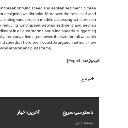
 windbreak on wind speed and aeolian sediment in three
or designing windbreaks. Moreover, the results of wind
 validating wind erosion models, assessing wind erosion
n in reducing wind speed, aeolian sediment, and aeolian
diment in all dust storms and wind speeds, suggesting
lly, the study’s findings showed that windbreak was able
ind speeds. Therefore, it could be argued that multi-row
 wind erosion and dust storms.
کلیدواژه‌ها
[English]
مراجع
دسترسی سریع
آخرین اخبار
صفحه اصلی