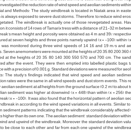
investigated the reduction rate of wind speed and aeolian sediments withi
al and Methods: The study windbreak is located in Niatak area in eastern
 is always exposed to severe dust storms. Therefore, to reduce wind er
getated. The windbreak is actually one of those revegetated areas. Hav
ion, it consists of 14 rows of Tamarix tress with a distance of 21-32 m bet
reak’s mean height and porosity were obtained as 4 m and 39% respectiv
ed at seven heights and three points, namely upwind (x = -100), within (
 was monitored during three wind speeds of 14, 16 and 19 m/s and ae
. Seven anemometers were mounted at the heights of 20, 35, 80, 200, 360,
led at the heights of 20, 35, 80, 140, 300, 550, 570, and 700 cm. The s
ted after the event. They were, then, emptied into labelled plastic bags,
e with a precision of 0.001 g. Standard deviations were measured for aeol
ts: The study’s findings indicated that wind speed and aeolian sedime
ion rates were the same in all wind speeds and dust storm events. This 
r aeolian sediment at all heights from the ground surface (0.2 m) to about 
lian sediment was higher at downwind (x = 448) than within (x = 256) the 
eak (x = -100). It was also found that the horizontal pattern of aeolian
ndbreak in according to the wind speed variations in all events. Similar t
n sediment patterns, indicating that the windbreak considerably affected 
s higher than its own one. The aeolian sediment’ standard deviation within
nd and upwind of the windbreak. Moreover, the standard deviation value
to be close to each other and far from each one upwind of the windbrea