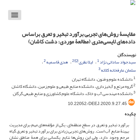
Toggle
vigation
مقایسۀ روش‌های تجربی برآورد تبخیر و تعرق براساس
داده‌های لایسی‌متری (مطالعۀ موردی: دشت کاشان)
نویسندگان
2
2
1
سیدجواد ساداتی نژاد
لیلا نظری
هدی قاسمیه
3
سلمان عارفخانه کلاته
1
دانشکده علوم و فنون، دانشگاه تهران
2
گروه مرتع و آبخیزداری، دانشکده منابع طبیعی و علوم زمین، دانشگاه کاشان
3
دانشکده مهندسی آب و خاک، دانشگاه علوم کشاورزی و منابع طبیعی گرگان
10.22052/DEEJ.2020.9.27.45
چکیده
برآورد تبخیر و تعرق در سطح منطقه‌ای، یکی از مؤلفه‌های مهم برای مدیریت
بهینۀ منابع آب است. روش‌های تجربی زیادی برای برآورد تبخیر و تعرق گیاه
مرجع وجود دارد، ولی این روش‌ها نتایج یکسانی برای همۀ مناطق نشان