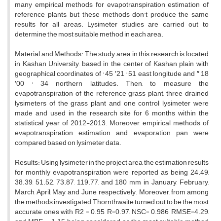
many empirical methods for evapotranspiration estimation of
reference plants, but these methods don't produce the same
results for all areas. Lysimeter studies are carried out to
determine the most suitable method in each area.
Material and Methods: The study area in this research is located
in Kashan University, based in the center of Kashan plain with
geographical coordinates of ° 45 ′21 ° 51 east longitude and ″ 18
′00 ° 34 northern latitudes. Then, to measure the
evapotranspiration of the reference grass plant, three drained
lysimeters of the grass plant and one control lysimeter were
made and used in the research site for 6 months within the
statistical year of 2012-2013. Moreover, empirical methods of
evapotranspiration estimation and evaporation pan were
compared based on lysimeter data.
Results: Using lysimeter in the project area, the estimation results
for monthly evapotranspiration were reported as being 24.49,
38.39, 51.52, 73.87, 119.77, and 180 mm in January, February,
March, April, May, and June, respectively. Moreover, from among
the methods investigated, Thornthwaite turned out to be the most
accurate ones with R2 = 0.95, R=0.97, NSC= 0.986, RMSE=4.29,