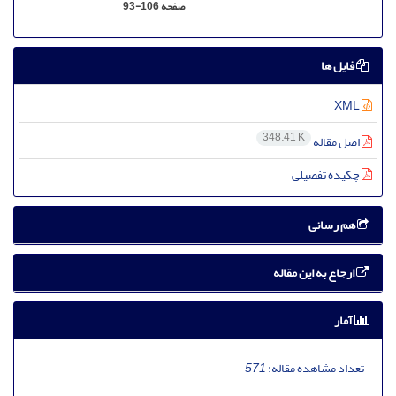
صفحه
93-106
فایل ها
XML
348.41 K
اصل مقاله
چکیده تفصیلی
هم رسانی
ارجاع به این مقاله
آمار
تعداد مشاهده مقاله:
571