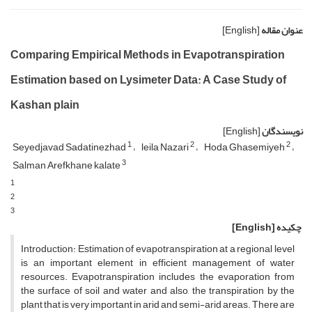
عنوان مقاله
[English]
Comparing Empirical Methods in Evapotranspiration
Estimation based on Lysimeter Data: A Case Study of
Kashan plain
نویسندگان
[English]
1
2
2
Seyedjavad Sadatinezhad
leila Nazari
Hoda Ghasemiyeh
3
Salman Arefkhane kalate
1
2
3
چکیده
[English]
Introduction: Estimation of evapotranspiration at a regional level
is an important element in efficient management of water
resources. Evapotranspiration includes the evaporation from
the surface of soil and water and also, the transpiration by the
plant that is very important in arid and semi-arid areas. There are