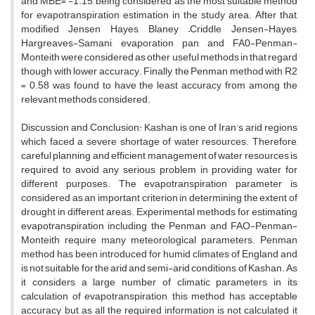
and MBE= -1.15, being considered as the most suitable method
for evapotranspiration estimation in the study area. After that,
modified Jensen Hayes, Blaney –Criddle, Jensen-Hayes,
Hargreaves-Samani, evaporation pan, and FA0-Penman-
Monteith were considered as other useful methods in that regard
though with lower accuracy. Finally, the Penman method with R2
= 0.58 was found to have the least accuracy from among the
relevant methods considered.
Discussion and Conclusion: Kashan is one of Iran’s arid regions
which faced a severe shortage of water resources. Therefore,
careful planning and efficient management of water resources is
required to avoid any serious problem in providing water for
different purposes. The evapotranspiration parameter is
considered as an important criterion in determining the extent of
drought in different areas. Experimental methods for estimating
evapotranspiration including the Penman and FAO-Penman-
Monteith require many meteorological parameters. Penman
method has been introduced for humid climates of England and
is not suitable for the arid and semi-arid conditions of Kashan. As
it considers a large number of climatic parameters in its
calculation of evapotranspiration, this method has acceptable
accuracy, but as all the required information is not calculated, it