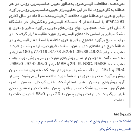
نمی‌دهند. مطالعات لایسی‌متری به‌‌منظور تعیین مناسب‌ترین روش در هر
منطقه به کار می‌رود. لذا در این تحقیق برای تعیین مناسب‌ترین روش برآورد
تبخیر و تعرق در منطقۀ مورد مطالعه، آزمایشی به‌مدت 6 ماه در سال آماری
1391ـ۱۳۹۲ با استفاده از 4 دستگاه لایسی‌متر زهکش‌دار در دانشگاه
کاشان اجرا شد. همچنین انواع روش‌های تجربی برآورد تبخیر و تعرق و
تشتک تبخیر بر اساس داده‌های لایسی‌متری مورد مقایسه قرار گرفتند. در
نهایت، نتایج برآورد مجموع تبخیر و تعرق ماهانه با استفاده از لایسی‌متر در
منطقۀ طرح در ماه‌های دی، بهمن، اسفند، فروردین، اردیبهشت و خرداد
به‌ترتیب برابر 49/24، 39/38، 52/51، 87/73، 77/119 و 180 میلی‌متر
به دست آمد. همچنین از میان روش‌های مورد بررسی، روش تورنت‌وایت
به‌ترتیب با 2R، R، NSC، RMSE و MBE برابر 95/0، 97/0، 986/0،
29/4 و 15/1- از دقت بیشتری برخوردار بود که به‌عنوان مناسب‌ترین
روش برآورد تبخیر و تعرق در منطقۀ مورد مطالعه معرفی می‌شود. پس از
آن، روش‌های جنسن- هیز اصلاح‌شده، بلانی‌-کریدل، جنسن‌- هیز،
هارگریوز- سامانی، تشتک تبخیر و فائو- پنمن- مانتیث در رتبه‌های بعدی
قرار می‌گیرند. در نهایت روش پنمن با 2R برابر 58/0 کمترین دقت را
داشت.
کلیدواژه‌ها
تشتک تبخیر
روش‌های تجربی
تورنت‌وایت
گیاه مرجع چمن
لایسی‌متر زهکش‌دار