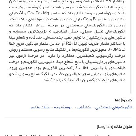
نرم‌افزار MATLAB برنامه‌نویسی و نتایج براساس ضریب تبیین و میانگین
مربع خطا با یکدیگر مقایسه شد. بررسی غلظت عناصر ژئوشیمیایی در هفت
واحد زمین‌شناسی حوضه نشان داد که عناصر Ca، Fe، Mg وAL دارای
بیشترین و عناصر B و Co دارای کمترین غلظت در نمونه‌های خاک است.
ارزیابی کلی الگوریتم‌های طبقه‌بندی در مرحلۀ آموزش نشان داد که
الگوریتم‌های تحلیل ممیزی، جنگل تصادفی، k نزدیک‌ترین همسایه و
ماشین‌های بردارپشتیبان با توابع خطی، چندجمله‌ای، چندگانه و شعاع مبنا
با حداکثر مقدار ضریب تبیین (1=R2) و حداقل مقدار میانگین مربع خطا
(0MSE=)، دقیق‌ترین الگوریتم‌ها در تفکیک منابع رسوبی هستند و روش
درخت رگرسیونی ضعیف‌ترین عملکرد را دارد. در مرحلۀ آزمون نیز
ماشین‌های بردارپشتیبان با تابع شعاع مبنا، دقیق‌ترین الگوریتم و درخت
طبقه‌بندی با بالاترین خطا، ناکارآمدترین الگوریتم بود. همچنین ورود
متغیرهای ژئوشیمیایی منجر به بالاترین دقت در تفکیک منابع رسوبی شد و
متغیرهای دانه‌بندی کمترین دقت تفکیک را باعث شد.
کلیدواژه‌ها
غلظت عناصر
حوضۀ نوده
منشأیابی
الگوریتم‌های طبقه‌بندی
[English]
عنوان مقاله