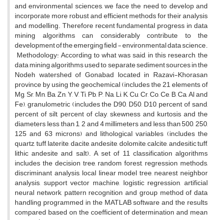
and environmental sciences, we face the need to develop and
incorporate more robust and efficient methods for their analysis
and modelling. Therefore recent fundamental progress in data
mining algorithms can considerably contribute to the
development of the emerging field - environmental data science.
Methodology: According to what was said, in this research, the
data mining algorithms used to separate sediment sources in the
Nodeh watershed of Gonabad located in Razavi-Khorasan
province by using the geochemical (includes the 21 elements of
Mg, Sr, Mn, Ba, Zn, Y, V, Ti, Pb, P, Na, Li, K, Cu, Cr, Co, Ce, B, Ca, Al and
Fe), granulometric (includes the D90, D50, D10, percent of sand,
percent of silt, percent of clay, skewness and kurtosis and the
diameters less than 1, 2 and 4 millimeters and less than 500, 250,
125 and 63 microns) and lithological variables (includes the
quartz, tuff, laterite, dacite, andesite, dolomite, calcite, andesitic tuff,
lithic andesite and salt). A set of 11 classification algorithms
includes the decision tree, random forest, regression methods,
discriminant analysis, local linear model tree, nearest neighbor
analysis, support vector machine, logistic regression, artificial
neural network, pattern recognition and group method of data
handling programmed in the MATLAB software and the results
compared based on the coefficient of determination and mean