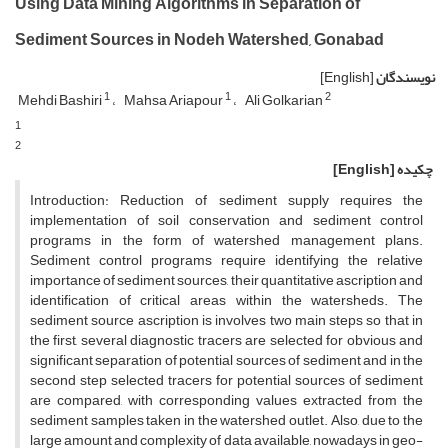
Using Data Mining Algorithms in Separation of
Sediment Sources in Nodeh Watershed, Gonabad
[English]
نویسندگان
1
1
2
Mehdi Bashiri
Mahsa Ariapour
Ali Golkarian
1
2
[English]
چکیده
Introduction: Reduction of sediment supply requires the
implementation of soil conservation and sediment control
programs in the form of watershed management plans.
Sediment control programs require identifying the relative
importance of sediment sources, their quantitative ascription and
identification of critical areas within the watersheds. The
sediment source ascription is involves two main steps so that in
the first, several diagnostic tracers are selected for obvious and
significant separation of potential sources of sediment and in the
second step selected tracers for potential sources of sediment
are compared, with corresponding values extracted from the
sediment samples taken in the watershed outlet. Also, due to the
large amount and complexity of data available, nowadays in geo-