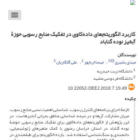
Toggle
vigation
کاربرد الگوریتم‌های داده‌کاوی در تفکیک منابع رسوبی حوزۀ
آبخیز نوده گناباد
نویسندگان
2
1
1
علی گلکاریان
مهسا اریاپور
مهدی بشیری
1
دانشگاه تربت حیدریه
2
دانشگاه فردوسی مشهد
10.22052/DEEJ.2018.7.19.49
چکیده
لازمۀ اجرای برنامه‌های کنترل رسوب، شناسایی اهمیت نسبی منابع رسوب،
میزان مشارکت آن‌ها و در نتیجه شناسایی مناطق بحرانی آبخیزهاست. در
این پژوهش از الگوریتم‌های داده‌کاوی برای تفکیک منابع رسوبی حوضۀ
نوده گناباد در استان خراسان ‌رضوی با کمک متغیرهای ژئوشیمیایی،
دانه‌بندی و سنگ‌شناسی استفاده‌ شد. یازده الگوریتم برای طبقه‌بندی در