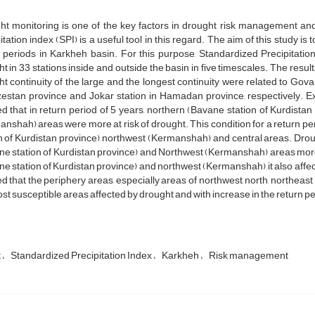
ht monitoring is one of the key factors in drought risk management and
itation index (SPI) is a useful tool in this regard. The aim of this study i
n periods in Karkheh basin. For this purpose, Standardized Precipitati
t in 33 stations inside and outside the basin in five timescales. The resul
t continuity of the large and the longest continuity were related to Gov
stan province and Jokar station in Hamadan province, respectively. Ext
 that in return period of 5 years, northern (Bavane station of Kurdista
nshah) areas were more at risk of drought. This condition for a return pe
n of Kurdistan province), northwest (Kermanshah) and central areas. Droug
e station of Kurdistan province) and Northwest (Kermanshah) areas more, w
e station of Kurdistan province) and northwest (Kermanshah), it also affe
 that the periphery areas, especially areas of northwest, north, northea
st susceptible areas affected by drought and with increase in the return per
t
Standardized Precipitation Index
Karkheh
Risk management