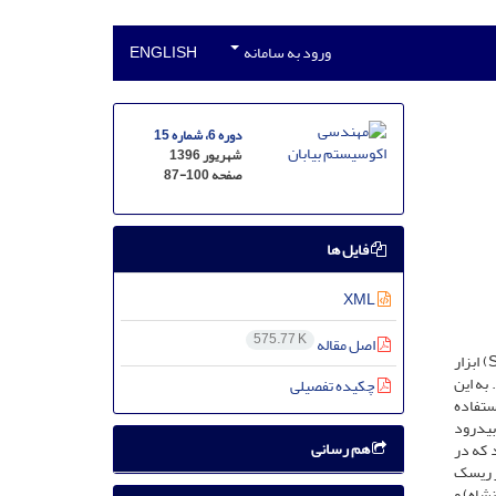
ورود به سامانه
ENGLISH
دوره 6، شماره 15
شهریور 1396
صفحه
87-100
فایل ها
XML
575.77 K
اصل مقاله
پایش خشک‌سالی یکی از عوامل مهم و کلیدی در مدیریت ریسک خشک‌سالی است و کاربرد نمایه‌های خشک‌سالی ازجمله شاخص بارش استاندارد (SPI) ابزار
ه ‌این
چکیده تفصیلی
مانی مورداستفاده
اه بیدرود
هم رسانی
 که در
ر ریسک
شاه) و