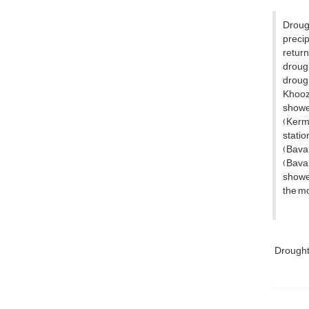
Droug
precip
retur
drough
drough
Khooze
showed
(Kerma
statio
(Bavan
(Bavan
showed
the mo
Drough