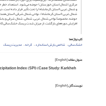
مرکزی (شمال استان خوزستان) حوضه می‌شود. استعداد خطر خشک
و شمال‌ غربی (استان کرمانشاه) را تحت تأثیر قرار داده است، در
شمال‌ غربی (استان کرمانشاه)، نواحی شمال‌ شرقی (استان همدا
حوضه، مخصوصاً نواحی شمال ‌غربی، شمالی، شمال‌ شرقی و بخش
افزایش دوره‌های بازگشت، از میزان شدت ریسک خشک‌سالی کا
کلیدواژه‌ها
خشک‌سالی
شاخص بارش استاندارد
کرخه
مدیریت ریسک
عنوان مقاله
[English]
pitation Index (SPI) (Case Study: Karkheh
نویسندگان
[English]