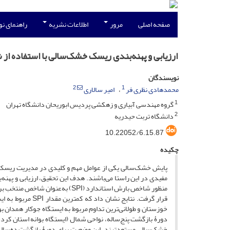
صفحه اصلی
مرور
اطلاعات نشریه
راهنمای ن
ارزیابی و پهنه‌بندی ریسک خشک‌سالی با استفاده از شاخص بارش استاندار
نویسندگان
2
1
محمدهادی نظری فر
امیر سالاری
1
گروه مهندسی آبیاری و زهکشی پردیس ابوریحان دانشگاه تهران
2
دانشگاه تربت حیدریه
10.22052/6.15.87
چکیده
مفیدی در این راستا می‌باشند. هدف این تحقیق، ارزیابی و پهن
قرار گرفت. نتایج 
خوزستان و طولانی‌ترین تداوم مربوط به ایستگاه جوکار همدان
دورۀ بازگشت پنج‌ساله، نواحی شمال (ایستگاه بوانه استان کر
خشک‌سالی مستعدترند. این وضعیت برای دورۀ بازگشت ده‌ساله ب