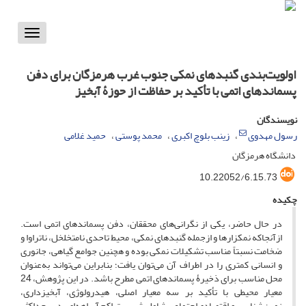
Toggle
vigation
اولویت‌بندی گنبدهای نمکی جنوب غرب هرمزگان برای دفن
پسماند‌های اتمی با تأکید بر حفاظت از حوزۀ آبخیز
نویسندگان
رسول مهدوی
زینب بلوچ اکبری
محمد پوستی
حمید غلامی
دانشگاه هرمزگان
10.22052/6.15.73
چکیده
در حال حاضر، یکی از نگرانی‌های محققان، دفن پسماند‌های اتمی است.
ازآنجاکه نمکزارها و ازجمله گنبدهای نمکی، محیط تاحدی نامتخلخل، ناتراوا و
ضخامت نسبتاً مناسب تشکیلات نمکی بوده و هچنین جوامع گیاهی، جانوری
و انسانی کمتری را در اطراف آن می‌توان یافت؛ بنابراین می‌تواند به‌عنوان
محل مناسب برای ذخیرۀ پسماندهای اتمی مطرح باشد. در این پژوهش، 24
معیار محیطی با تأکید بر سه معیار اصلی، هیدرولوژی، آبخیزداری،
زمین‌شناسی و اقتصادی‌اجتماعی شامل شیب، تراکم آبراهه‌ای، دبی حداکثر