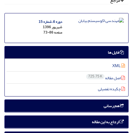
مراجع
دوره 6، شماره 15
شهریور 1396
صفحه
73-86
فایل ها
XML
725.75 K
اصل مقاله
چکیده تفصیلی
هم رسانی
ارجاع به این مقاله