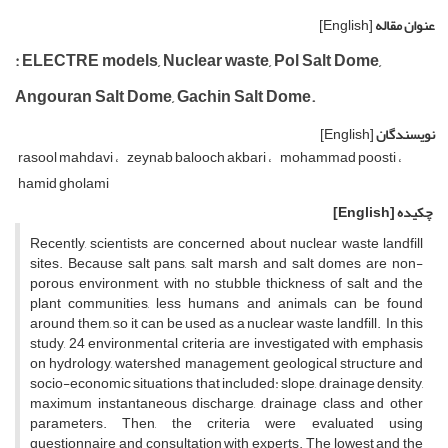
عنوان مقاله
[English]
: ELECTRE models, Nuclear waste, Pol Salt Dome,
Angouran Salt Dome, Gachin Salt Dome.
نویسندگان
[English]
rasool mahdavi
zeynab balooch akbari
mohammad poosti
hamid gholami
چکیده
[English]
Recently, scientists are concerned about nuclear waste landfill
sites. Because salt pans, salt marsh and salt domes are non-
porous environment, with no stubble thickness of salt and the
plant communities, less humans and animals can be found
around them, so it can be used as a nuclear waste landfill. In this
study, 24 environmental criteria are investigated with emphasis
on hydrology, watershed management, geological structure and
socio-economic situations that included: slope, drainage density,
maximum instantaneous discharge, drainage class and other
parameters. Then, the criteria were evaluated using
questionnaire and consultation with experts. The lowest and the