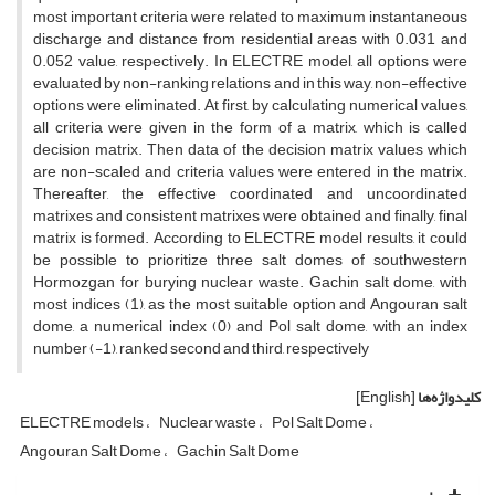
most important criteria were related to maximum instantaneous
discharge and distance from residential areas with 0.031 and
0.052 value, respectively. In ELECTRE model, all options were
evaluated by non-ranking relations and in this way, non-effective
options were eliminated. At first, by calculating numerical values,
all criteria were given in the form of a matrix, which is called
decision matrix. Then data of the decision matrix values which
are non-scaled and criteria values were entered in the matrix.
Thereafter, the effective coordinated and uncoordinated
matrixes and consistent matrixes were obtained and finally, final
matrix is formed. According to ELECTRE model results, it could
be possible to prioritize three salt domes of southwestern
Hormozgan for burying nuclear waste. Gachin salt dome, with
most indices (1), as the most suitable option and Angouran salt
dome, a numerical index (0) and Pol salt dome, with an index
number (-1), ranked second and third, respectively
کلیدواژه‌ها
[English]
ELECTRE models
Nuclear waste
Pol Salt Dome
Angouran Salt Dome
Gachin Salt Dome