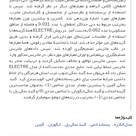
لحظه‌ای، کلاس آبراهه و معیارهای دیگر در نظر گرفته شد. سپس با
استفاده از پرسشنامه و نظرسنجی از متخصصان و کارشناسان مجرب،
معیارهای مورد اشاره وزن‌دهی شد. کمترین و بیشترین وزن معیارها
به‌ترتیب مربوط به دبی حداکثر لحظه‌ای با عدد 0/031 و فاصله از مناطق
مسکونی با عدد 0/052 به‌دست آمد. در روش ELECTRE همۀ گزینه‌ها با
استفاده از مقایسات غیررتبه‌ای موردارزیابی قرار گرفته و بدین طریق
گزینه‌های غیر مؤثر حذف شد. ابتدا با محاسبۀ مقادیر رقومی، همۀ معیارها
در غالب ماتریس تصمیم‌گیری آورده شد. سپس داده‌های ماتریس
تصمیم‌گیری، بی‌مقیاس و اوزان معیارهای موردنظر، در ماتریس مذکور وارد
شد. سپس ماتریس توافق و مخالف تشکیل گردید و درنهایت منجر به
ماتریس تسلط نهایی شد. نتایج عددی به‌دست‌آمده از مدل ELECTRE
نشان داد که می‌توان سه گنبد نمکی جنوب غرب استان هرمزگان را از لحاظ
داشتن شرایط مناسب برای دفن پسماند‌های اتمی، الویت‌بندی کرد. گنبد
نمکی گچین با بیشترین مقدار عددی شاخص (1)، به‌عنوان مناسب‌ترین
گزینه انتخاب و گنبد نمکی انگوران، با شاخص عددی (0) و گنبد نمکی پل، با
شاخص عددی (1-)، به‌ترتیب در رتبه‌های دوم و سوم قرار گرفتند.
کلیدواژه‌ها
مدل الکتره
پسماند اتمی
گنبد نمکی پل
انگوران
گچین